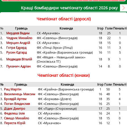
Кращі бомбардири чемпіонату області 2026 року
Чемпіонат області (дорослі)
№
Гравець
Команда
Ігор
Голи
Пенальті
1.
Мердєєв Вадим
СК «Мукачево»
18
25
1
2.
Чедрик Михайло
ФК «Севлюш» (Виноградів)
18
22
1
3.
Мерцин Андрій
СК «Мукачево»
18
15
0
4.
Готра Едуард
ФК «Лінці-Зірка» (Лінці)
16
11
3
5.
Русин Єдгард
ФК «Крайна» (Баранинська громада)
16
11
5
ФК «Медея – Невицький замок»
6.
Медведєв Віталій
18
9
1
(Оноківська ТГ)
7.
Пуканич Адріан
ФК «Севлюш» (Виноградів)
14
8
0
Чемпіонат області (юнаки)
№
Гравець
Команда
Ігор
Голи
Пенальті
1.
Рац Мартін
ФК «Крайна» (Баранинська громада)
1
50
5
2.
Василинець Максим
ФК «Севлюш» (Виноградів)
16
48
1
3.
Бровдій Артем
ФК «Боржава» (Довге)
18
35
4
4.
Поган Владислав
ФК «Севлюш» (Виноградів)
16
25
1
5.
Дідик Дмитро
ФК «Лідер» (Сторожниця)
17
25
1
6.
Феделеш Ілля
СК «Мукачево»
16
24
1
7.
Свищо Михайло
ФК «Севлюш» (Виноградів)
18
15
0
8.
Переста Юрій
СК «Мукачево»
16
12
1