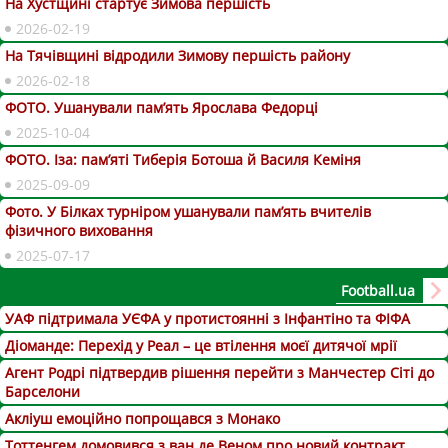
На Хустщині стартує Зимова першість
2026-02-19
На Тячівщині відродили Зимову першість району
2026-02-18
ФОТО. Ушанували пам’ять Ярослава Федорці
2025-10-04
ФОТО. Іза: пам’яті Тиберія Ботоша й Василя Кеміня
2025-09-09
Фото. У Білках турніром ушанували пам’ять вчителів
фізичного виховання
2025-07-17
Football.ua
УАФ підтримала УЄФА у протистоянні з Інфантіно та ФІФА
Діоманде: Перехід у Реал – це втілення моєї дитячої мрії
Агент Родрі підтвердив рішення перейти з Манчестер Сіті до
Барселони
Акліуш емоційно попрощався з Монако
Тоттенгем домовився з ван де Веном про новий контракт