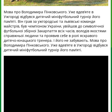
Мова про Володимира Пінковського. Уже вдев’яте в
Ужгороді відбувся дитячий мініфутбольний турнір його
пам’яті. Він грав за ужгородські та львівські команди
майстрів, був чемпіоном України, увійшов до символічної
футбольної збірної Закарпаття всіх часів, володів якостями
справжньої людини та проявив себе в ролі яскравого
дитячо-юнацького тренера. І його не забувають. Мова про
Володимира Пінковського. Уже вдев’яте в Ужгороді відбувся
дитячий мініфутбольний турнір його пам’яті.