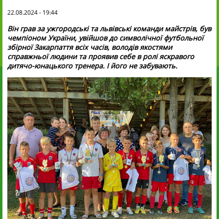
22.08.2024 - 19:44
Він грав за ужгородські та львівські команди майстрів, був
чемпіоном України, увійшов до символічної футбольної
збірної Закарпаття всіх часів, володів якостями
справжньої людини та проявив себе в ролі яскравого
дитячо-юнацького тренера. І його не забувають.