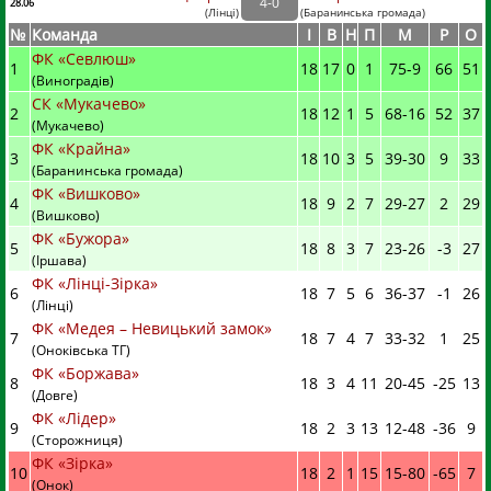
4
-
0
28.06
(
Лінці
)
(
Баранинська громада)
№
Команда
I
В
Н
П
М
Р
О
ФК «Севлюш»
1
18
17
0
1
75
-
9
66
51
(Виноградів)
СК «Мукачево»
2
18
12
1
5
68
-
16
52
37
(Мукачево)
ФК «Крайна»
3
18
10
3
5
39
-
30
9
33
(Баранинська громада)
ФК «Вишково»
4
18
9
2
7
29
-
27
2
29
(Вишково)
ФК «Бужора»
5
18
8
3
7
23
-
26
-3
27
(Іршава)
ФК «Лінці-Зірка»
6
18
7
5
6
36
-
37
-1
26
(Лінці)
ФК «Медея – Невицький замок»
7
18
7
4
7
33
-
32
1
25
(Оноківська ТГ)
ФК «Боржава»
8
18
3
4
11
20
-
45
-25
13
(Довге)
ФК «Лідер»
9
18
2
3
13
12
-
48
-36
9
(Сторожниця)
ФК «Зірка»
10
18
2
1
15
15
-
80
-65
7
(Онок)