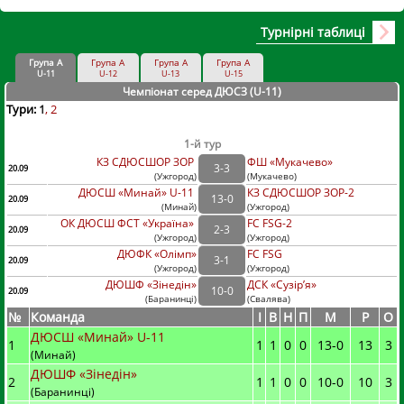
Турнірні таблиці
Група А
Група А
Група А
Група А
U-11
U-12
U-13
U-15
Чемпіонат серед ДЮСЗ (U-11
)
Тури:
1
2
1-й тур
КЗ СДЮСШОР ЗОР
ФШ «Мукачево»
3
-
3
20.09
(
Ужгород
)
(
Мукачево)
ДЮСШ «Минай» U-11
КЗ СДЮСШОР ЗОР-2
13
-
0
20.09
(
Минай
)
(
Ужгород)
ОК ДЮСШ ФСТ «Україна»
FC FSG-2
2
-
3
20.09
(
Ужгород
)
(
Ужгород)
ДЮФК «Олімп»
FC FSG
3
-
1
20.09
(
Ужгород
)
(
Ужгород)
ДЮШФ «Зінедін»
ДСК «Сузір’я»
10
-
0
20.09
(
Баранинці
)
(
Свалява)
№
Команда
I
В
Н
П
М
Р
О
ДЮСШ «Минай» U-11
1
1
1
0
0
13
-
0
13
3
(Минай)
ДЮШФ «Зінедін»
2
1
1
0
0
10
-
0
10
3
(Баранинці)