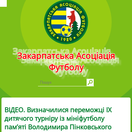
Головне меню
Закарпатська Асоціація
Футболу
ВІДЕО. Визначилися переможці IХ
дитячого турніру із мініфутболу
пам’яті Володимира Пінковського