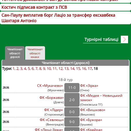
Костич підписав контракт з ПСВ
Сан-Паулу виплатив борг Лаціо за трансфер ексхавбека
Шахтаря Антоніо
Турнірні таблиці
Чемпіонат
Чемпіонат
області
області
дорослі
юнаки
Чемпіонат області (дорослі
)
Тури:
1
2
3
4
5
6
7
8
9
10
11
12
13
14
15
16
17
18
18-й тур
СК «Мукачево»
ФК «Зірка»
11
-
0
28.06
(
Мукачево
)
(
Онок)
ФК «Медея – Невицький
ФК «Боржава»
2
-
0
замок»
28.06
(
Довге
)
(
Оноківська ТГ)
ФК «Лідер»
ФК «Вишково»
0
-
0
28.06
(
Сторожниця
)
(
Вишково)
ФК «Севлюш»
ФК «Бужора»
9
-
0
28.06
(
Виноградів
)
(
Іршава)
ФК «Лінці-Зірка»
ФК «Крайна»