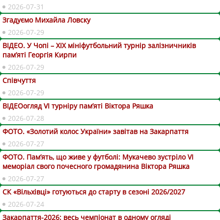
2026-07-31
Згадуємо Михайла Ловску
2026-07-29
ВІДЕО. У Чопі – ХІХ мініфутбольний турнір залізничників
пам’яті Георгія Кирпи
2026-07-29
Співчуття
2026-07-29
ВІДЕОогляд VІ турніру пам’яті Віктора Ряшка
2026-07-28
ФОТО. «Золотий колос України» завітав на Закарпаття
2026-07-27
ФОТО. Пам’ять, що живе у футболі: Мукачево зустріло VI
меморіал свого почесного громадянина Віктора Ряшка
2026-07-27
СК «Вільхівці» готуються до старту в сезоні 2026/2027
2026-07-24
Закарпаття-2026: весь чемпіонат в одному огляді