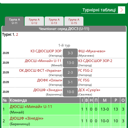
Турнірні таблиці
Група А
Група А
Група А
Група А
U-11
U-12
U-13
U-15
Чемпіонат серед ДЮСЗ (U-11
)
Тури:
1
2
1-й тур
КЗ СДЮСШОР ЗОР
ФШ «Мукачево»
3
-
3
20.09
(
Ужгород
)
(
Мукачево)
ДЮСШ «Минай» U-11
КЗ СДЮСШОР ЗОР-2
13
-
0
20.09
(
Минай
)
(
Ужгород)
ОК ДЮСШ ФСТ «Україна»
FC FSG-2
2
-
3
20.09
(
Ужгород
)
(
Ужгород)
ДЮФК «Олімп»
FC FSG
3
-
1
20.09
(
Ужгород
)
(
Ужгород)
ДЮШФ «Зінедін»
ДСК «Сузір’я»
10
-
0
20.09
(
Баранинці
)
(
Свалява)
№
Команда
I
В
Н
П
М
Р
О
ДЮСШ «Минай» U-11
1
1
1
0
0
13
-
0
13
3
(Минай)
ДЮШФ «Зінедін»
2
1
1
0
0
10
-
0
10
3
(Баранинці)