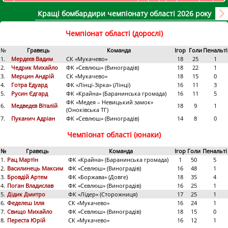
Кращі бомбардири чемпіонату області 2026 року
Чемпіонат області (дорослі)
№
Гравець
Команда
Ігор
Голи
Пенальті
1.
Мердєєв Вадим
СК «Мукачево»
18
25
1
2.
Чедрик Михайло
ФК «Севлюш» (Виноградів)
18
22
1
3.
Мерцин Андрій
СК «Мукачево»
18
15
0
4.
Готра Едуард
ФК «Лінці-Зірка» (Лінці)
16
11
3
5.
Русин Єдгард
ФК «Крайна» (Баранинська громада)
16
11
5
ФК «Медея – Невицький замок»
6.
Медведєв Віталій
18
9
1
(Оноківська ТГ)
7.
Пуканич Адріан
ФК «Севлюш» (Виноградів)
14
8
0
Чемпіонат області (юнаки)
№
Гравець
Команда
Ігор
Голи
Пенальті
1.
Рац Мартін
ФК «Крайна» (Баранинська громада)
1
50
5
2.
Василинець Максим
ФК «Севлюш» (Виноградів)
16
48
1
3.
Бровдій Артем
ФК «Боржава» (Довге)
18
35
4
4.
Поган Владислав
ФК «Севлюш» (Виноградів)
16
25
1
5.
Дідик Дмитро
ФК «Лідер» (Сторожниця)
17
25
1
6.
Феделеш Ілля
СК «Мукачево»
16
24
1
7.
Свищо Михайло
ФК «Севлюш» (Виноградів)
18
15
0
8.
Переста Юрій
СК «Мукачево»
16
12
1