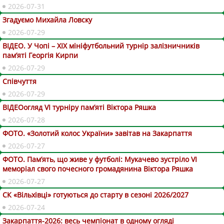
2026-07-31
Згадуємо Михайла Ловску
2026-07-29
ВІДЕО. У Чопі – ХІХ мініфутбольний турнір залізничників
пам’яті Георгія Кирпи
2026-07-29
Співчуття
2026-07-29
ВІДЕОогляд VІ турніру пам’яті Віктора Ряшка
2026-07-28
ФОТО. «Золотий колос України» завітав на Закарпаття
2026-07-27
ФОТО. Пам’ять, що живе у футболі: Мукачево зустріло VI
меморіал свого почесного громадянина Віктора Ряшка
2026-07-27
СК «Вільхівці» готуються до старту в сезоні 2026/2027
2026-07-24
Закарпаття-2026: весь чемпіонат в одному огляді