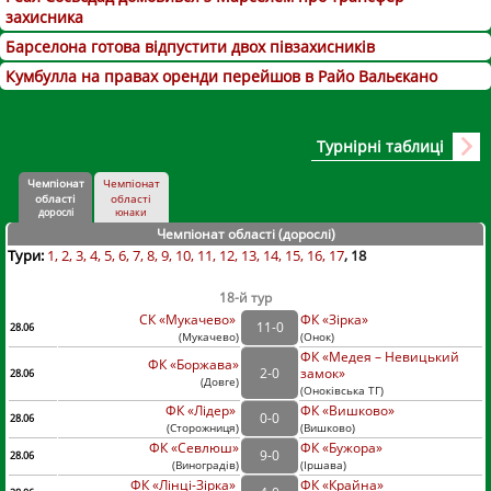
захисника
Барселона готова відпустити двох півзахисників
Кумбулла на правах оренди перейшов в Райо Вальєкано
Турнірні таблиці
Чемпіонат
Чемпіонат
області
області
дорослі
юнаки
Чемпіонат області (дорослі
)
Тури:
1
2
3
4
5
6
7
8
9
10
11
12
13
14
15
16
17
18
18-й тур
СК «Мукачево»
ФК «Зірка»
11
-
0
28.06
(
Мукачево
)
(
Онок)
ФК «Медея – Невицький
ФК «Боржава»
2
-
0
замок»
28.06
(
Довге
)
(
Оноківська ТГ)
ФК «Лідер»
ФК «Вишково»
0
-
0
28.06
(
Сторожниця
)
(
Вишково)
ФК «Севлюш»
ФК «Бужора»
9
-
0
28.06
(
Виноградів
)
(
Іршава)
ФК «Лінці-Зірка»
ФК «Крайна»