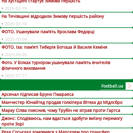
На Хустщині стартує Зимова першість
2026-02-19
На Тячівщині відродили Зимову першість району
2026-02-18
ФОТО. Ушанували пам’ять Ярослава Федорці
2025-10-04
ФОТО. Іза: пам’яті Тиберія Ботоша й Василя Кеміня
2025-09-09
Фото. У Білках турніром ушанували пам’ять вчителів
фізичного виховання
2025-07-17
Football.ua
Арсенал підписав Бруно Гімараеса
Манчестер Юнайтед продав голкіпера Вітека до Мідлсбро
Марку Сілва пояснив, чому Трубін не зіграв проти Гартса
Джонс: Сподіваюсь, нам вдасться здобути виїзну перемогу
проти Зорі
Реал Сосьєдад домовився з Марселем про трансфер