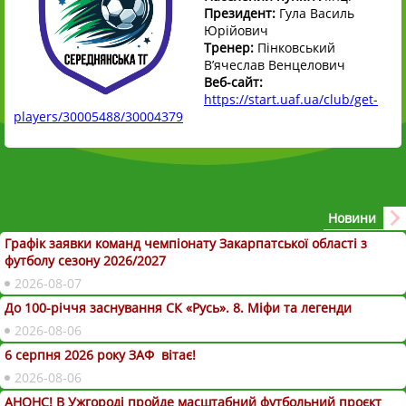
Президент:
Гула Василь
Юрійович
Тренер:
Пінковський
В’ячеслав Венцелович
Веб-сайт:
https://start.uaf.ua/club/get-
players/30005488/30004379
Новини
Графік заявки команд чемпіонату Закарпатської області з
футболу сезону 2026/2027
2026-08-07
До 100-річчя заснування СК «Русь». 8. Міфи та легенди
2026-08-06
6 серпня 2026 року ЗАФ вітає!
2026-08-06
АНОНС! В Ужгороді пройде масштабний футбольний проєкт