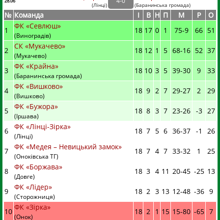
4
-
0
28.06
(
Лінці
)
(
Баранинська громада)
№
Команда
I
В
Н
П
М
Р
О
ФК «Севлюш»
1
18
17
0
1
75
-
9
66
51
(Виноградів)
СК «Мукачево»
2
18
12
1
5
68
-
16
52
37
(Мукачево)
ФК «Крайна»
3
18
10
3
5
39
-
30
9
33
(Баранинська громада)
ФК «Вишково»
4
18
9
2
7
29
-
27
2
29
(Вишково)
ФК «Бужора»
5
18
8
3
7
23
-
26
-3
27
(Іршава)
ФК «Лінці-Зірка»
6
18
7
5
6
36
-
37
-1
26
(Лінці)
ФК «Медея – Невицький замок»
7
18
7
4
7
33
-
32
1
25
(Оноківська ТГ)
ФК «Боржава»
8
18
3
4
11
20
-
45
-25
13
(Довге)
ФК «Лідер»
9
18
2
3
13
12
-
48
-36
9
(Сторожниця)
ФК «Зірка»
10
18
2
1
15
15
-
80
-65
7
(Онок)