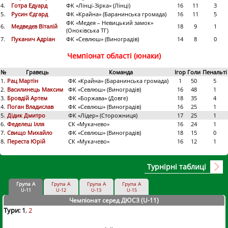
4.
Готра Едуард
ФК «Лінці-Зірка» (Лінці)
16
11
3
5.
Русин Єдгард
ФК «Крайна» (Баранинська громада)
16
11
5
ФК «Медея – Невицький замок»
6.
Медведєв Віталій
18
9
1
(Оноківська ТГ)
7.
Пуканич Адріан
ФК «Севлюш» (Виноградів)
14
8
0
Чемпіонат області (юнаки)
№
Гравець
Команда
Ігор
Голи
Пенальті
1.
Рац Мартін
ФК «Крайна» (Баранинська громада)
1
50
5
2.
Василинець Максим
ФК «Севлюш» (Виноградів)
16
48
1
3.
Бровдій Артем
ФК «Боржава» (Довге)
18
35
4
4.
Поган Владислав
ФК «Севлюш» (Виноградів)
16
25
1
5.
Дідик Дмитро
ФК «Лідер» (Сторожниця)
17
25
1
6.
Феделеш Ілля
СК «Мукачево»
16
24
1
7.
Свищо Михайло
ФК «Севлюш» (Виноградів)
18
15
0
8.
Переста Юрій
СК «Мукачево»
16
12
1
Турнірні таблиці
Група А
Група А
Група А
Група А
U-11
U-12
U-13
U-15
Чемпіонат серед ДЮСЗ (U-11
)
Тури:
1
2