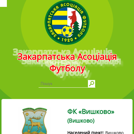
Головне меню
Закарпатська Асоціація
Футболу
ФК «Вишково»
(Вишково)
Населений пункт:
Вишково