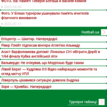
ФОТО. Іза: пам’яті Тиберія Ботоша й Василя Кеміня
2025-09-09
Фото. У Білках турніром ушанували пам’ять вчителів
фізичного виховання
2025-07-17
Football.ua
Епіцентр — Шахтар. Напередодні
Рівер Плейт підписав вінгера Атлетіко Альмаду
Асист Варфоломєєва допоміг Лінкольн Сіті обіграти Дербі в
1/64 фіналу Кубка англійської ліги
Вальверде: Не очікував, що Моурінью буде таким
Лівий Берег — Кудрівка 0:0 Відео найкращих моментів та
огляд матчу УПЛ
Ліверпуль цікавився ситуацію довкола Ендріка
Зоря — Кривбас. Напередодні
Турнірні таблиці