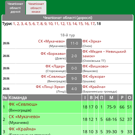
Чемпіонат
Чемпіонат
області
області
дорослі
юнаки
Чемпіонат області (дорослі
)
Тури:
1
2
3
4
5
6
7
8
9
10
11
12
13
14
15
16
17
18
18-й тур
СК «Мукачево»
ФК «Зірка»
11
-
0
28.06
(
Мукачево
)
(
Онок)
ФК «Медея – Невицький
ФК «Боржава»
2
-
0
замок»
28.06
(
Довге
)
(
Оноківська ТГ)
ФК «Лідер»
ФК «Вишково»
0
-
0
28.06
(
Сторожниця
)
(
Вишково)
ФК «Севлюш»
ФК «Бужора»
9
-
0
28.06
(
Виноградів
)
(
Іршава)
ФК «Лінці-Зірка»
ФК «Крайна»
4
-
0
28.06
(
Лінці
)
(
Баранинська громада)
№
Команда
I
В
Н
П
М
Р
О
ФК «Севлюш»
1
18
17
0
1
75
-
9
66
51
(Виноградів)
СК «Мукачево»
2
18
12
1
5
68
-
16
52
37
(Мукачево)
ФК «Крайна»
3
18
10
3
5
39
-
30
9
33
(Баранинська громада)