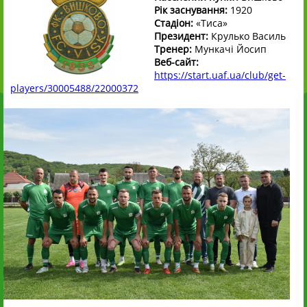
Рік заснування:
1920
Стадіон:
«Тиса»
Президент:
Крулько Василь
Тренер:
Мункачі Йосип
Веб-сайт:
https://start.uaf.ua/club/get-
players/30005488/22000372