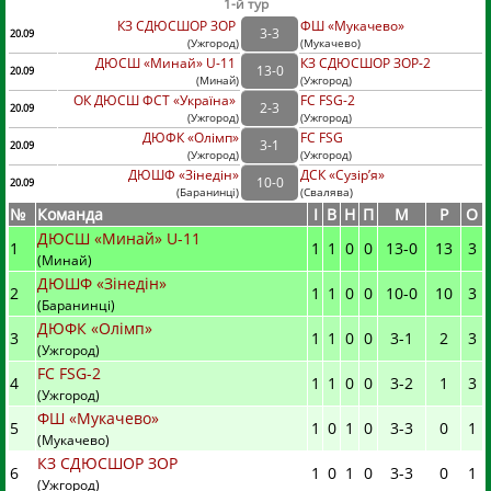
1-й тур
КЗ СДЮСШОР ЗОР
ФШ «Мукачево»
3
-
3
20.09
(
Ужгород
)
(
Мукачево)
ДЮСШ «Минай» U-11
КЗ СДЮСШОР ЗОР-2
13
-
0
20.09
(
Минай
)
(
Ужгород)
ОК ДЮСШ ФСТ «Україна»
FC FSG-2
2
-
3
20.09
(
Ужгород
)
(
Ужгород)
ДЮФК «Олімп»
FC FSG
3
-
1
20.09
(
Ужгород
)
(
Ужгород)
ДЮШФ «Зінедін»
ДСК «Сузір’я»
10
-
0
20.09
(
Баранинці
)
(
Свалява)
№
Команда
I
В
Н
П
М
Р
О
ДЮСШ «Минай» U-11
1
1
1
0
0
13
-
0
13
3
(Минай)
ДЮШФ «Зінедін»
2
1
1
0
0
10
-
0
10
3
(Баранинці)
ДЮФК «Олімп»
3
1
1
0
0
3
-
1
2
3
(Ужгород)
FC FSG-2
4
1
1
0
0
3
-
2
1
3
(Ужгород)
ФШ «Мукачево»
5
1
0
1
0
3
-
3
0
1
(Мукачево)
КЗ СДЮСШОР ЗОР
6
1
0
1
0
3
-
3
0
1
(Ужгород)