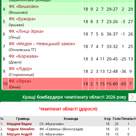
ФК «Вишково»
4
18
9
2
7
29
-
27
2
29
(Вишково)
ФК «Бужора»
5
18
8
3
7
23
-
26
-3
27
(Іршава)
ФК «Лінці-Зірка»
6
18
7
5
6
36
-
37
-1
26
(Лінці)
ФК «Медея – Невицький замок»
7
18
7
4
7
33
-
32
1
25
(Оноківська ТГ)
ФК «Боржава»
8
18
3
4
11
20
-
45
-25
13
(Довге)
ФК «Лідер»
9
18
2
3
13
12
-
48
-36
9
(Сторожниця)
ФК «Зірка»
10
18
2
1
15
15
-
80
-65
7
(Онок)
Кращі бомбардири чемпіонату області 2026 року
Чемпіонат області (дорослі)
№
Гравець
Команда
Ігор
Голи
Пенальті
1.
Мердєєв Вадим
СК «Мукачево»
18
25
1
2.
Чедрик Михайло
ФК «Севлюш» (Виноградів)
18
22
1
3.
Мерцин Андрій
СК «Мукачево»
18
15
0