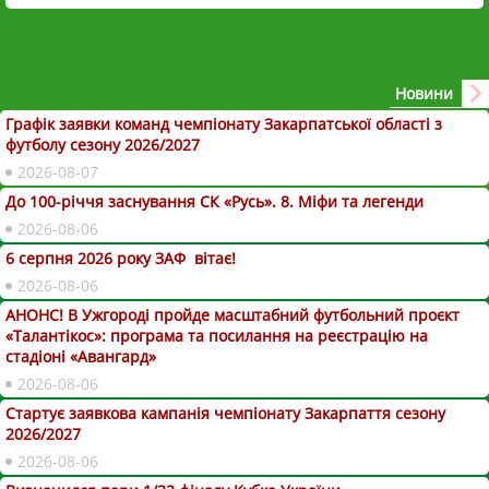
Новини
Графік заявки команд чемпіонату Закарпатської області з
футболу сезону 2026/2027
2026-08-07
До 100-річчя заснування СК «Русь». 8. Міфи та легенди
2026-08-06
6 серпня 2026 року ЗАФ вітає!
2026-08-06
АНОНС! В Ужгороді пройде масштабний футбольний проєкт
«Талантікос»: програма та посилання на реєстрацію на
стадіоні «Авангард»
2026-08-06
Стартує заявкова кампанія чемпіонату Закарпаття сезону
2026/2027
2026-08-06