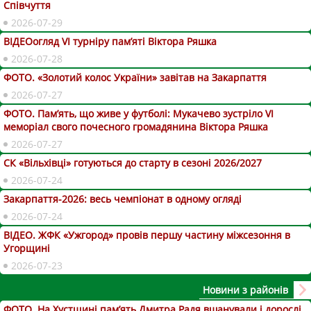
Співчуття
2026-07-29
ВІДЕОогляд VІ турніру пам’яті Віктора Ряшка
2026-07-28
ФОТО. «Золотий колос України» завітав на Закарпаття
2026-07-27
ФОТО. Пам’ять, що живе у футболі: Мукачево зустріло VI
меморіал свого почесного громадянина Віктора Ряшка
2026-07-27
СК «Вільхівці» готуються до старту в сезоні 2026/2027
2026-07-24
Закарпаття-2026: весь чемпіонат в одному огляді
2026-07-24
ВІДЕО. ЖФК «Ужгород» провів першу частину міжсезоння в
Угорщині
2026-07-23
Новини з районів
ФОТО. На Хустщині пам’ять Дмитра Радя вшанували і дорослі,