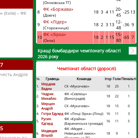
(Оноківська ТГ)
ФК «Боржава»
20
-
8
18
3
4
11
-25
13
 (Київ) – ФК
45
(Довге)
ФК «Лідер»
12
-
9
18
2
3
13
-36
9
48
(Сторожниця)
ФК «Зірка»
15
-
10
18
2
1
15
-65
7
80
(Онок)
Кращі бомбардири чемпіонату області
2026 року
17
Чемпіонат області (дорослі)
 честь Андрія
№
Гравець
Команда
Ігор
Голи
Пенальті
Мердєєв
1.
СК «Мукачево»
18
25
1
Вадим
Чедрик
ФК «Севлюш»
2.
18
22
1
Михайло
(Виноградів)
Мерцин
3.
СК «Мукачево»
18
15
0
Андрій
4.
Готра Едуард
ФК «Лінці-Зірка» (Лінці)
16
11
3
Русин
ФК «Крайна»
5.
16
11
5
Єдгард
(Баранинська громада)
15
ФК «Медея –
Медведєв
6.
Невицький замок»
18
9
1
Віталій
«Авангард» та
(Оноківська ТГ)