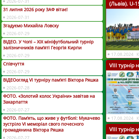
2026-07-31
(Львів). U-1
31 липня 2026 року ЗАФ вітає!
2026-07-31
Згадуємо Михайла Ловску
2026-07-29
ВІДЕО. У Чопі – ХІХ мініфутбольний турнір
залізничників пам’яті Георгія Кирпи
17.08.2024
2026-07-29
Співчуття
VІІІ турнір
2026-07-29
ВІДЕОогляд VІ турніру пам’яті Віктора Ряшка
2026-07-28
ФОТО. «Золотий колос України» завітав на
Закарпаття
2026-07-27
ФОТО. Пам’ять, що живе у футболі: Мукачево
17.08.2024
зустріло VI меморіал свого почесного
VІІІ турнір
громадянина Віктора Ряшка
2026-07-27