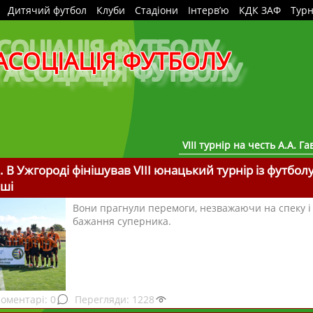
Дитячий футбол
Клуби
Стадіони
Інтерв’ю
КДК ЗАФ
Турн
АСОЦІАЦІЯ ФУТБОЛУ
VIII турнір на честь А.А. Г
 В Ужгороді фінішував VIII юнацький турнір із футболу
аші
Вони прагнули перемоги, незважаючи на спеку і
бажання суперника.
0
1228