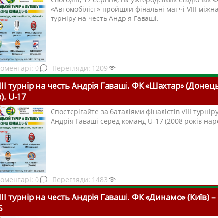
«Автомобіліст» пройшли фінальні матчі VІІІ міжн
турніру на честь Андрія Гаваші.
0
1209
І турнір на честь Андрія Гаваші.
ФК «Шахтар» (Донець
в).
U-17
Спостерігайте за баталіями фіналістів VІІІ турнір
Андрія Гаваші серед команд U-17 (2008 років нар
0
1483
І турнір на честь Андрія Гаваші. ФК «Динамо» (Київ) –
5