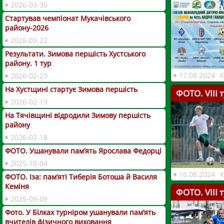
2026-03-30
Стартував чемпіонат Мукачівського
району-2026
2026-03-22
Результати. Зимова першість Хустського
району. 1 тур
17.08.2024
2026-02-23
На Хустщині стартує Зимова першість
ФОТО. VІІІ 
2026-02-19
На Тячівщині відродили Зимову першість
району
2026-02-18
ФОТО. Ушанували пам’ять Ярослава Федорці
2025-10-04
16.08.2024
ФОТО. Іза: пам’яті Тиберія Ботоша й Василя
Кеміня
ФОТО. VІІІ 
2025-09-09
Фото. У Білках турніром ушанували пам’ять
вчителів фізичного виховання