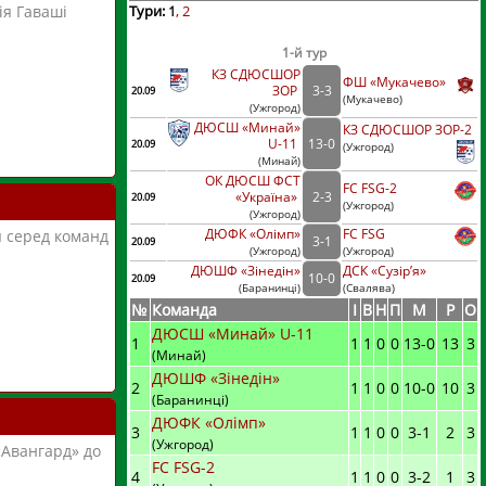
Тури:
1
2
ія Гаваші
1-й тур
КЗ СДЮСШОР
ФШ «Мукачево»
ЗОР
3
-
3
20.09
(
Мукачево)
(
Ужгород
)
ДЮСШ «Минай»
КЗ СДЮСШОР ЗОР-2
U-11
13
-
0
20.09
(
Ужгород)
(
Минай
)
ОК ДЮСШ ФСТ
FC FSG-2
«Україна»
2
-
3
20.09
(
Ужгород)
(
Ужгород
)
ДЮФК «Олімп»
FC FSG
я серед команд
3
-
1
20.09
(
Ужгород
)
(
Ужгород)
ДЮШФ «Зінедін»
ДСК «Сузір’я»
10
-
0
20.09
(
Баранинці
)
(
Свалява)
№
Команда
I
В
Н
П
М
Р
О
ДЮСШ «Минай» U-11
1
1
1
0
0
13
-
0
13
3
(Минай)
ДЮШФ «Зінедін»
2
1
1
0
0
10
-
0
10
3
(Баранинці)
ДЮФК «Олімп»
3
1
1
0
0
3
-
1
2
3
(Ужгород)
«Авангард» до
FC FSG-2
4
1
1
0
0
3
-
2
1
3