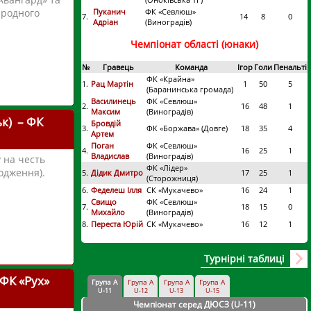
Пуканич
ФК «Севлюш»
ародного
7.
14
8
0
Адріан
(Виноградів)
Чемпіонат області (юнаки)
№
Гравець
Команда
Ігор
Голи
Пенальті
ФК «Крайна»
1.
Рац Мартін
1
50
5
(Баранинська громада)
Василинець
ФК «Севлюш»
2.
16
48
1
Максим
(Виноградів)
к) – ФК
Бровдій
3.
ФК «Боржава» (Довге)
18
35
4
Артем
Поган
ФК «Севлюш»
4.
16
25
1
Владислав
(Виноградів)
у на честь
ФК «Лідер»
одження).
5.
Дідик Дмитро
17
25
1
(Сторожниця)
6.
Феделеш Ілля
СК «Мукачево»
16
24
1
Свищо
ФК «Севлюш»
7.
18
15
0
Михайло
(Виноградів)
8.
Переста Юрій
СК «Мукачево»
16
12
1
Турнірні таблиці
 ФК «Рух»
Група А
Група А
Група А
Група А
U-11
U-12
U-13
U-15
Чемпіонат серед ДЮСЗ (U-11
)