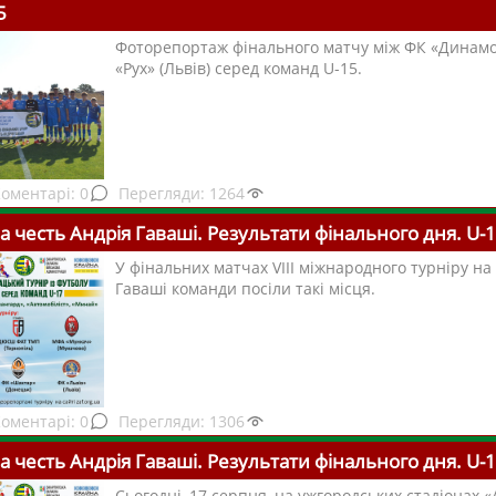
5
Фоторепортаж фінального матчу між ФК «Динамо»
«Рух» (Львів) серед команд U-15.
0
1264
 на честь Андрія Гаваші. Результати фінального дня. U-
У фінальних матчах VІІІ міжнародного турніру на
Гаваші команди посіли такі місця.
0
1306
 на честь Андрія Гаваші. Результати фінального дня. U-
Сьогодні, 17 серпня, на ужгородських стадіонах 