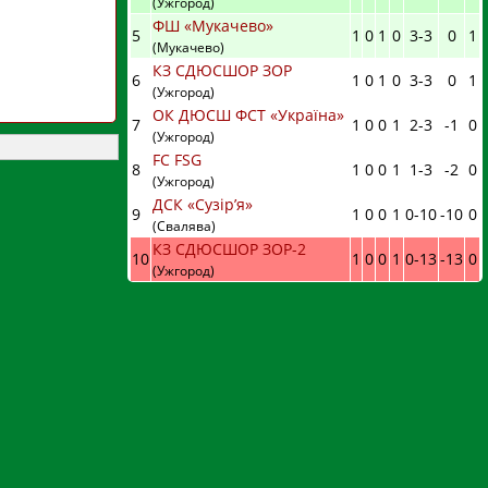
(Ужгород)
ФШ «Мукачево»
5
1
0
1
0
3
-
3
0
1
(Мукачево)
КЗ СДЮСШОР ЗОР
6
1
0
1
0
3
-
3
0
1
(Ужгород)
ОК ДЮСШ ФСТ «Україна»
7
1
0
0
1
2
-
3
-1
0
(Ужгород)
FC FSG
8
1
0
0
1
1
-
3
-2
0
(Ужгород)
ДСК «Сузір’я»
9
1
0
0
1
0
-
10
-10
0
(Свалява)
КЗ СДЮСШОР ЗОР-2
10
1
0
0
1
0
-
13
-13
0
(Ужгород)