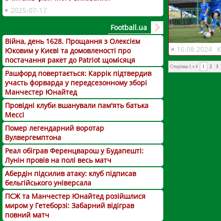
2025-07-17
Football.ua
Війна, день 1628. Прощання з Олексієм
16.08.2024
Юковим у Києві та домовленості про
постачання ракет до Patriot щомісяця
Сторінка 1 з 4
1
2
3
Рашфорд повертається: Каррік підтвердив
участь форварда у передсезонному зборі
Манчестер Юнайтед
Провідні клуби вшанували пам'ять батька
Мессі
Помер легендарний воротар
Вулвергемптона
Реал обіграв Ференцварош у Будапешті:
Лунін провів на полі весь матч
Абердін підсилив атаку: клуб підписав
бельгійського універсала
ПСЖ та Манчестер Юнайтед розійшлися
миром у Гетеборзі: Забарний відіграв
повний матч