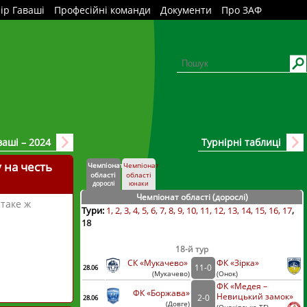
ір Гаваші
Професійні команди
Документи
Про ЗАФ
аваші – 2024
Турнірні таблиці
 на честь
Чемпіонат
Чемпіонат
області
області
дорослі
юнаки
Чемпіонат області (дорослі
)
 таке ж
Тури:
1
2
3
4
5
6
7
8
9
10
11
12
13
14
15
16
17
18
18-й тур
СК «Мукачево»
ФК «Зірка»
11
-
0
28.06
(
Мукачево
)
(
Онок)
ФК «Медея –
ФК «Боржава»
Невицький замок»
2
-
0
28.06
(
Довге
)