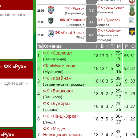
(
Оноківська ТГ)
ь
ФК «Вишково»
ФК «Лідер»
0
-
0
28.06
(
Вишково)
(
Сторожниця
)
ли місця між
ФК «Севлюш»
ФК «Бужора»
9
-
0
28.06
(
Виноградів
)
(
Іршава)
ФК «Крайна»
ФК «Лінці-Зірка»
4
-
0
28.06
(
Баранинська
(
Лінці
)
громада)
№
Команда
I
В
Н
П
М
Р
О
ФК «Севлюш»
75
-
1
18
17
0
1
66
51
9
(Виноградів)
СК «Мукачево»
68
-
– ФК «Рух»
2
18
12
1
5
52
37
16
(Мукачево)
ФК «Крайна»
39
-
3
18
10
3
5
9
33
 (Донецьк) –
30
(Баранинська громада)
ФК «Вишково»
29
-
4
18
9
2
7
2
29
27
(Вишково)
ФК «Бужора»
23
-
5
18
8
3
7
-3
27
26
(Іршава)
ФК «Лінці-Зірка»
36
-
6
18
7
5
6
-1
26
37
(Лінці)
ФК «Медея –
33
-
 «Рух»
7
Невицький замок»
18
7
4
7
1
25
32