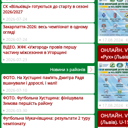
СК «Вільхівці» готуються до старту в сезоні
2026/2027
2026-07-24
Закарпаття-2026: весь чемпіонат в одному
огляді
2026-07-24
17.08.2024
ВІДЕО. ЖФК «Ужгород» провів першу
ОНЛАЙН. VІІ
частину міжсезоння в Угорщині
«Рух» (Льві
2026-07-23
Новини з районів
ФОТО. На Хустщині пам’ять Дмитра Радя
вшанували і дорослі, і малі!
2026-07-10
ФОТО. Футбольна Хустщина: фінішувала
Зимова першість району
17.08.2024
2026-03-30
ОНЛАЙН. VІІ
Футбольна Мукачівщина: результати 2 туру
(Львів). U-1
чемпіонату