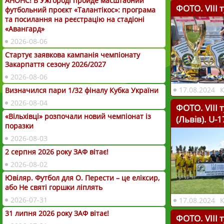
АНОНС! В Ужгороді пройде масштабний
ФОТО. VІІІ 
футбольний проєкт «Талантікос»: програма
та посилання на реєстрацію на стадіоні
«Авангард»
2026-08-06
Стартує заявкова кампанія чемпіонату
Закарпаття сезону 2026/2027
2026-08-06
17.08.2024
Визначился пари 1/32 фіналу Кубка України
2026-08-04
ФОТО. VІІІ 
«Вільхівці» розпочали новий чемпіонат із
(Львів). U-1
поразки
2026-08-03
2 серпня 2026 року ЗАФ вітає!
2026-08-02
Ювіляр. Футбол для О. Перести – це еліксир,
або Не святі горшки ліплять
2026-07-31
17.08.2024
31 липня 2026 року ЗАФ вітає!
ФОТО. VІІІ 