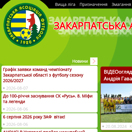
Вища ліга
Призначення
Змагання
ЗАКАРПАТСЬКА 
Новини
Графік заявки команд чемпіонату
ВІДЕОогляд.
Закарпатської області з футболу сезону
Андрія Гав
2026/2027
2026-08-07
До 100-річчя заснування СК «Русь». 8. Міфи
та легенди
2026-08-06
6 серпня 2026 року ЗАФ вітає!
2026-08-06
20.08.2024