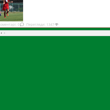
0
1347
4
>