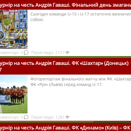
турнір на честь Андрія Гаваші. Фінальний день змаган
Сьогодні команди U-15 і U-17 остаточно визначи
собою.
0
2157
турнір на честь Андрія Гаваші. ФК «Шахтар» (Донецьк) 
7
Фоторепортаж фінального матчу між ФК «Шахтар»
ФК «Рух» (Львів) серед команд U-17.
0
1281
турнір на честь Андрія Гаваші. ФК «Динамо» (Київ) – ФК