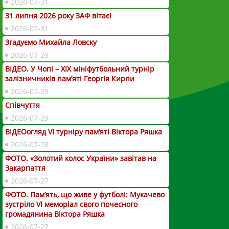
2026-07-31
31 липня 2026 року ЗАФ вітає!
2026-07-31
Згадуємо Михайла Ловску
2026-07-29
ВІДЕО. У Чопі – ХІХ мініфутбольний турнір
залізничників пам’яті Георгія Кирпи
2026-07-29
Співчуття
2026-07-29
ВІДЕОогляд VІ турніру пам’яті Віктора Ряшка
2026-07-28
ФОТО. «Золотий колос України» завітав на
Закарпаття
2026-07-27
ФОТО. Пам’ять, що живе у футболі: Мукачево
зустріло VI меморіал свого почесного
громадянина Віктора Ряшка
2026-07-27