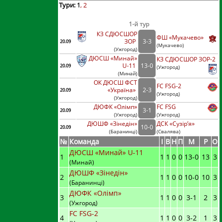
Тури:
1
2
1-й тур
КЗ СДЮСШОР
ФШ «Мукачево»
ЗОР
3
-
3
20.09
(
Мукачево)
(
Ужгород
)
ДЮСШ «Минай»
КЗ СДЮСШОР ЗОР-2
U-11
13
-
0
20.09
(
Ужгород)
(
Минай
)
ОК ДЮСШ ФСТ
FC FSG-2
«Україна»
2
-
3
20.09
(
Ужгород)
(
Ужгород
)
ДЮФК «Олімп»
FC FSG
3
-
1
20.09
(
Ужгород
)
(
Ужгород)
ДЮШФ «Зінедін»
ДСК «Сузір’я»
10
-
0
20.09
(
Баранинці
)
(
Свалява)
№
Команда
I
В
Н
П
М
Р
О
ДЮСШ «Минай» U-11
1
1
1
0
0
13
-
0
13
3
(Минай)
ДЮШФ «Зінедін»
2
1
1
0
0
10
-
0
10
3
(Баранинці)
ДЮФК «Олімп»
3
1
1
0
0
3
-
1
2
3
(Ужгород)
FC FSG-2
4
1
1
0
0
3
-
2
1
3