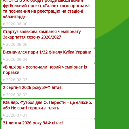
АНОНС! В Ужгороді пройде масштабний
футбольний проєкт «Талантікос»: програма
та посилання на реєстрацію на стадіоні
«Авангард»
2026-08-06
Стартує заявкова кампанія чемпіонату
Закарпаття сезону 2026/2027
2026-08-06
Визначился пари 1/32 фіналу Кубка України
2026-08-04
«Вільхівці» розпочали новий чемпіонат із
поразки
2026-08-03
2 серпня 2026 року ЗАФ вітає!
2026-08-02
Ювіляр. Футбол для О. Перести – це еліксир,
або Не святі горшки ліплять
2026-07-31
31 липня 2026 року ЗАФ вітає!