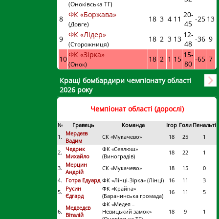
(Оноківська ТГ)
ФК «Боржава»
20
-
8
18
3
4
11
-25
13
45
(Довге)
ФК «Лідер»
12
-
9
18
2
3
13
-36
9
48
(Сторожниця)
ФК «Зірка»
15
-
10
18
2
1
15
-65
7
80
(Онок)
Кращі бомбардири чемпіонату області
2026 року
Чемпіонат області (дорослі)
№
Гравець
Команда
Ігор
Голи
Пенальті
Мердєєв
1.
СК «Мукачево»
18
25
1
Вадим
Чедрик
ФК «Севлюш»
2.
18
22
1
Михайло
(Виноградів)
Мерцин
3.
СК «Мукачево»
18
15
0
Андрій
4.
Готра Едуард
ФК «Лінці-Зірка» (Лінці)
16
11
3
Русин
ФК «Крайна»
5.
16
11
5
Єдгард
(Баранинська громада)
ФК «Медея –
Медведєв
6.
Невицький замок»
18
9
1
Віталій
(Оноківська ТГ)