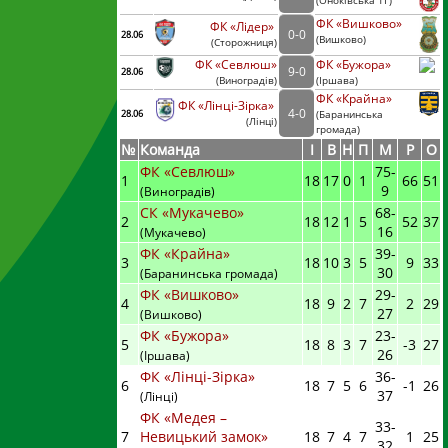
(
Оноківська ТГ)
ФК «Вишково»
ФК «Лідер»
0
-
0
28.06
(
Вишково)
(
Сторожниця
)
ФК «Севлюш»
ФК «Бужора»
9
-
0
28.06
(
Виноградів
)
(
Іршава)
ФК «Крайна»
ФК «Лінці-Зірка»
4
-
0
28.06
(
Баранинська
(
Лінці
)
громада)
№
Команда
I
В
Н
П
М
Р
О
ФК «Севлюш»
75
-
1
18
17
0
1
66
51
9
(Виноградів)
СК «Мукачево»
68
-
2
18
12
1
5
52
37
16
(Мукачево)
ФК «Крайна»
39
-
3
18
10
3
5
9
33
30
(Баранинська громада)
ФК «Вишково»
29
-
4
18
9
2
7
2
29
27
(Вишково)
ФК «Бужора»
23
-
5
18
8
3
7
-3
27
26
(Іршава)
ФК «Лінці-Зірка»
36
-
6
18
7
5
6
-1
26
37
(Лінці)
ФК «Медея –
33
-
7
Невицький замок»
18
7
4
7
1
25
32