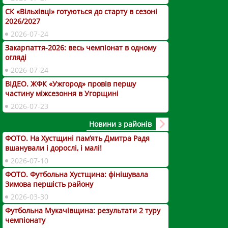
СК «Вільхівці» готуються до старту в сезоні
2026/2027
2026-07-24
Закарпаття-2026: весь чемпіонат в одному
огляді
2026-07-24
ВІДЕО. ЖФК «Ужгород» провів першу
частину міжсезоння в Угорщині
2026-07-23
Новини з районів
ФОТО. На Хустщині пам’ять Дмитра Радя
вшанували і дорослі, і малі!
2026-07-10
ФОТО. Футбольна Хустщина: фінішувала
Зимова першість району
2026-03-30
Футбольна Мукачівщина: результати 2 туру
чемпіонату