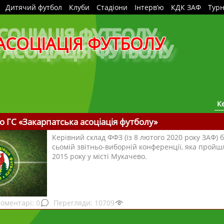
Дитячий футбол
Клуби
Стадіони
Інтерв’ю
КДК ЗАФ
Турн
АСОЦІАЦІЯ ФУТБОЛУ
К
о ГС «Закарпатська асоціація футболу»
Керівний склад ФФЗ (із 8 лютого 2020 року ЗАФ) 
сьомій звітньо-виборній конференції, яка пройшл
2015 року у місті Мукачево.
0
10709