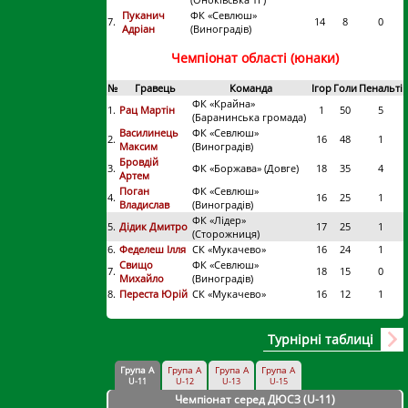
Пуканич
ФК «Севлюш»
7.
14
8
0
Адріан
(Виноградів)
Чемпіонат області (юнаки)
№
Гравець
Команда
Ігор
Голи
Пенальті
ФК «Крайна»
1.
Рац Мартін
1
50
5
(Баранинська громада)
Василинець
ФК «Севлюш»
2.
16
48
1
Максим
(Виноградів)
Бровдій
3.
ФК «Боржава» (Довге)
18
35
4
Артем
Поган
ФК «Севлюш»
4.
16
25
1
Владислав
(Виноградів)
ФК «Лідер»
5.
Дідик Дмитро
17
25
1
(Сторожниця)
6.
Феделеш Ілля
СК «Мукачево»
16
24
1
Свищо
ФК «Севлюш»
7.
18
15
0
Михайло
(Виноградів)
8.
Переста Юрій
СК «Мукачево»
16
12
1
Турнірні таблиці
Група А
Група А
Група А
Група А
U-11
U-12
U-13
U-15
Чемпіонат серед ДЮСЗ (U-11
)