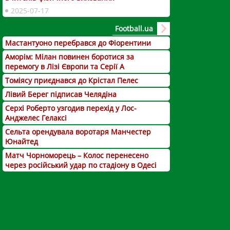
2025-07-17
Football.ua
Мастантуоно перебрався до Фіорентини
Аморім: Мілан повинен боротися за
перемогу в Лізі Європи та Серії А
Томіясу приєднався до Крістал Пелес
Лівий Берег підписав Челядіна
Серхі Роберто узгодив перехід у Лос-
Анджелес Гелаксі
Сельта орендувала воротаря Манчестер
Юнайтед
Матч Чорноморець – Колос перенесено
через російський удар по стадіону в Одесі