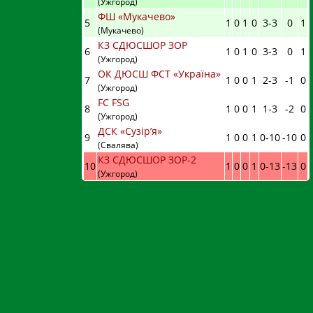
(Ужгород)
ФШ «Мукачево»
5
1
0
1
0
3
-
3
0
1
(Мукачево)
КЗ СДЮСШОР ЗОР
6
1
0
1
0
3
-
3
0
1
(Ужгород)
ОК ДЮСШ ФСТ «Україна»
7
1
0
0
1
2
-
3
-1
0
(Ужгород)
FC FSG
8
1
0
0
1
1
-
3
-2
0
(Ужгород)
ДСК «Сузір’я»
9
1
0
0
1
0
-
10
-10
0
(Свалява)
КЗ СДЮСШОР ЗОР-2
10
1
0
0
1
0
-
13
-13
0
(Ужгород)