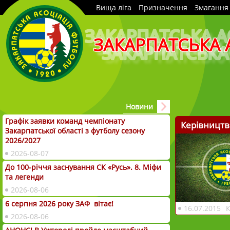
Вища ліга
Призначення
Змагання
ЗАКАРПАТСЬКА 
Новини
Графік заявки команд чемпіонату
Керівництв
Закарпатської області з футболу сезону
2026/2027
2026-08-07
До 100-річчя заснування СК «Русь». 8. Міфи
та легенди
2026-08-06
6 серпня 2026 року ЗАФ вітає!
16.07.2015
2026-08-06