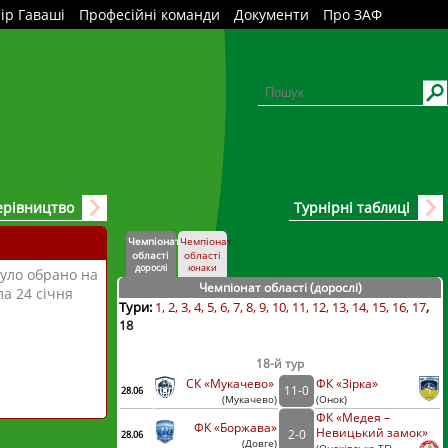
ір Гаваші
Професійні команди
Документи
Про ЗАФ
ерівництво
Турнірні таблиці
Чемпіонат
Чемпіонат
області
області
дорослі
юнаки
було обрано на
Чемпіонат області (дорослі
)
а 24 січня
Тури:
1
2
3
4
5
6
7
8
9
10
11
12
13
14
15
16
17
18
18-й тур
СК «Мукачево»
ФК «Зірка»
11
-
0
28.06
(
Мукачево
)
(
Онок)
ФК «Медея –
ФК «Боржава»
Невицький замок»
2
-
0
28.06
(
Довге
)