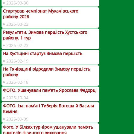
2026-03-30
Стартував чемпіонат Мукачівського
району-2026
2026-03-22
Результати. Зимова першість Хустського
району. 1 тур
2026-02-23
На Хустщині стартує Зимова першість
2026-02-19
На Тячівщині відродили Зимову першість
району
2026-02-18
ФОТО. Ушанували пам’ять Ярослава Федорці
2025-10-04
ФОТО. Іза: пам’яті Тиберія Ботоша й Василя
Кеміня
2025-09-09
Фото. У Білках турніром ушанували пам’ять
вчителів фізичного виховання