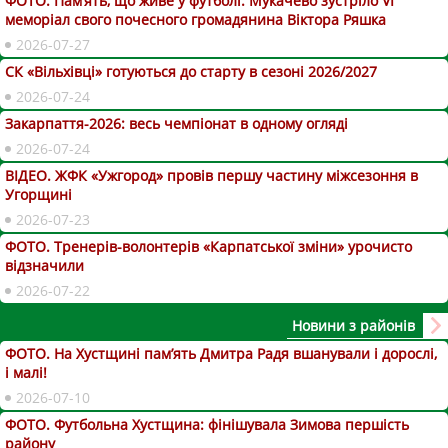
ФОТО. Пам’ять, що живе у футболі: Мукачево зустріло VI
меморіал свого почесного громадянина Віктора Ряшка
2026-07-27
СК «Вільхівці» готуються до старту в сезоні 2026/2027
2026-07-24
Закарпаття-2026: весь чемпіонат в одному огляді
2026-07-24
ВІДЕО. ЖФК «Ужгород» провів першу частину міжсезоння в
Угорщині
2026-07-23
ФОТО. Тренерів-волонтерів «Карпатської зміни» урочисто
відзначили
2026-07-22
Новини з районів
ФОТО. На Хустщині пам’ять Дмитра Радя вшанували і дорослі,
і малі!
2026-07-10
ФОТО. Футбольна Хустщина: фінішувала Зимова першість
району