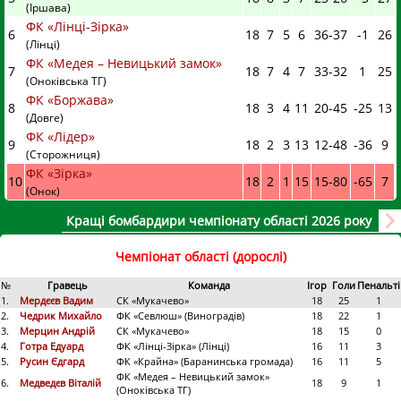
(Іршава)
ФК «Лінці-Зірка»
6
18
7
5
6
36
-
37
-1
26
(Лінці)
ФК «Медея – Невицький замок»
7
18
7
4
7
33
-
32
1
25
(Оноківська ТГ)
ФК «Боржава»
8
18
3
4
11
20
-
45
-25
13
(Довге)
ФК «Лідер»
9
18
2
3
13
12
-
48
-36
9
(Сторожниця)
ФК «Зірка»
10
18
2
1
15
15
-
80
-65
7
(Онок)
Кращі бомбардири чемпіонату області 2026 року
Чемпіонат області (дорослі)
№
Гравець
Команда
Ігор
Голи
Пенальті
1.
Мердєєв Вадим
СК «Мукачево»
18
25
1
2.
Чедрик Михайло
ФК «Севлюш» (Виноградів)
18
22
1
3.
Мерцин Андрій
СК «Мукачево»
18
15
0
4.
Готра Едуард
ФК «Лінці-Зірка» (Лінці)
16
11
3
5.
Русин Єдгард
ФК «Крайна» (Баранинська громада)
16
11
5
ФК «Медея – Невицький замок»
6.
Медведєв Віталій
18
9
1
(Оноківська ТГ)