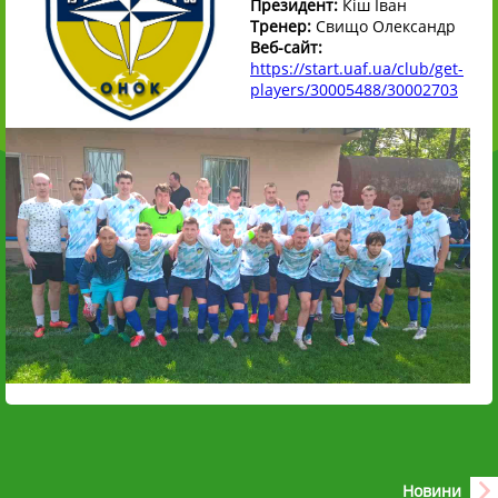
Президент:
Кіш Іван
Тренер:
Свищо Олександр
Веб-сайт:
https://start.uaf.ua/club/get-
players/30005488/30002703
Новини