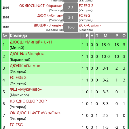
(
Минай
)
(
Ужгород)
ОК ДЮСШ ФСТ «Україна»
FC FSG-2
2
-
3
20.09
(
Ужгород
)
(
Ужгород)
ДЮФК «Олімп»
FC FSG
3
-
1
20.09
(
Ужгород
)
(
Ужгород)
ДЮШФ «Зінедін»
ДСК «Сузір’я»
10
-
0
20.09
(
Баранинці
)
(
Свалява)
№
Команда
I
В
Н
П
М
Р
О
ДЮСШ «Минай» U-11
1
1
1
0
0
13
-
0
13
3
(Минай)
ДЮШФ «Зінедін»
2
1
1
0
0
10
-
0
10
3
(Баранинці)
ДЮФК «Олімп»
3
1
1
0
0
3
-
1
2
3
(Ужгород)
FC FSG-2
4
1
1
0
0
3
-
2
1
3
(Ужгород)
ФШ «Мукачево»
5
1
0
1
0
3
-
3
0
1
(Мукачево)
КЗ СДЮСШОР ЗОР
6
1
0
1
0
3
-
3
0
1
(Ужгород)
ОК ДЮСШ ФСТ «Україна»
7
1
0
0
1
2
-
3
-1
0
(Ужгород)
FC FSG
8
1
0
0
1
1
-
3
-2
0