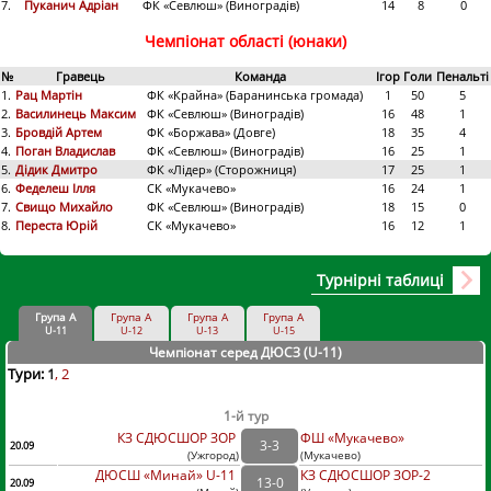
7.
Пуканич Адріан
ФК «Севлюш» (Виноградів)
14
8
0
Чемпіонат області (юнаки)
№
Гравець
Команда
Ігор
Голи
Пенальті
1.
Рац Мартін
ФК «Крайна» (Баранинська громада)
1
50
5
2.
Василинець Максим
ФК «Севлюш» (Виноградів)
16
48
1
3.
Бровдій Артем
ФК «Боржава» (Довге)
18
35
4
4.
Поган Владислав
ФК «Севлюш» (Виноградів)
16
25
1
5.
Дідик Дмитро
ФК «Лідер» (Сторожниця)
17
25
1
6.
Феделеш Ілля
СК «Мукачево»
16
24
1
7.
Свищо Михайло
ФК «Севлюш» (Виноградів)
18
15
0
8.
Переста Юрій
СК «Мукачево»
16
12
1
Турнірні таблиці
Група А
Група А
Група А
Група А
U-11
U-12
U-13
U-15
Чемпіонат серед ДЮСЗ (U-11
)
Тури:
1
2
1-й тур
КЗ СДЮСШОР ЗОР
ФШ «Мукачево»
3
-
3
20.09
(
Ужгород
)
(
Мукачево)
ДЮСШ «Минай» U-11
КЗ СДЮСШОР ЗОР-2
13
-
0
20.09