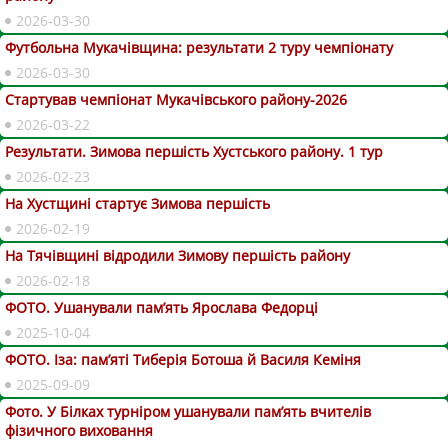
2026-03-30
Футбольна Мукачівщина: результати 2 туру чемпіонату
2026-03-30
Стартував чемпіонат Мукачівського району-2026
2026-03-22
Результати. Зимова першість Хустського району. 1 тур
2026-02-23
На Хустщині стартує Зимова першість
2026-02-19
На Тячівщині відродили Зимову першість району
2026-02-18
ФОТО. Ушанували пам’ять Ярослава Федорці
2025-10-04
ФОТО. Іза: пам’яті Тиберія Ботоша й Василя Кеміня
2025-09-09
Фото. У Білках турніром ушанували пам’ять вчителів
фізичного виховання