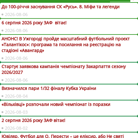
До 100-річчя заснування СК «Русь». 8. Міфи та легенди
2026-08-06
6 серпня 2026 року ЗАФ вітає!
2026-08-06
АНОНС! В Ужгороді пройде масштабний футбольний проєкт
«Талантікос»: програма та посилання на реєстрацію на
стадіоні «Авангард»
2026-08-06
Стартує заявкова кампанія чемпіонату Закарпаття сезону
2026/2027
2026-08-06
Визначился пари 1/32 фіналу Кубка України
2026-08-04
«Вільхівці» розпочали новий чемпіонат із поразки
2026-08-03
2 серпня 2026 року ЗАФ вітає!
2026-08-02
Ювіляр. Футбол для О. Перести – це еліксир, або Не святі