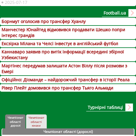
2025-07-17
Football.ua
Борнмут оголосив про трансфер Хуанлу
Манчестер Юнайтед відмовився продавати Шешко попри
інтерес грандів
Ексзірка Мілана та Челсі інвестує в англійський футбол
Каннаваро заявив про витік інформації всередині збірної
Узбекистану
Мартінес передумав залишати Астон Віллу після розмови з
Емері
Офіційно: Діоманде – найдорожчий трансфер в історії Реала
Рівер Плейт домовився про трансфер Тьяго Альмади
Турнірні таблиці
Чемпіонат
Чемпіонат
області
області
дорослі
юнаки
Чемпіонат області (дорослі
)