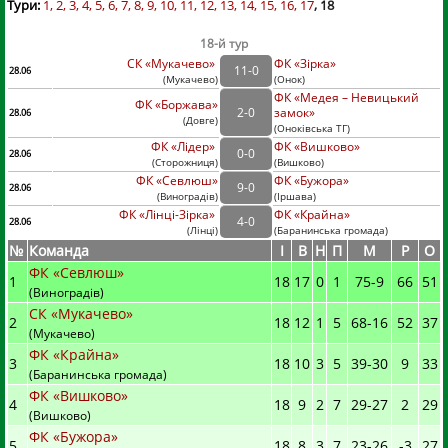
Тури:
1
2
3
4
5
6
7
8
9
10
11
12
13
14
15
16
17
18
18-й тур
СК «Мукачево»
ФК «Зірка»
11
-
0
28.06
(
Мукачево
)
(
Онок)
ФК «Медея – Невицький
ФК «Боржава»
2
-
0
замок»
28.06
(
Довге
)
(
Оноківська ТГ)
ФК «Лідер»
ФК «Вишково»
0
-
0
28.06
(
Сторожниця
)
(
Вишково)
ФК «Севлюш»
ФК «Бужора»
9
-
0
28.06
(
Виноградів
)
(
Іршава)
ФК «Лінці-Зірка»
ФК «Крайна»
4
-
0
28.06
(
Лінці
)
(
Баранинська громада)
№
Команда
I
В
Н
П
М
Р
О
ФК «Севлюш»
1
18
17
0
1
75
-
9
66
51
(Виноградів)
СК «Мукачево»
2
18
12
1
5
68
-
16
52
37
(Мукачево)
ФК «Крайна»
3
18
10
3
5
39
-
30
9
33
(Баранинська громада)
ФК «Вишково»
4
18
9
2
7
29
-
27
2
29
(Вишково)
ФК «Бужора»
5
18
8
3
7
23
-
26
-3
27