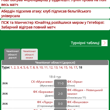
весь матч
Абердін підсилив атаку: клуб підписав бельгійського
універсала
ПСЖ та Манчестер Юнайтед розійшлися миром у Гетеборзі:
Забарний відіграв повний матч
Турнірні таблиці
Чемпіонат
Чемпіонат
області
області
дорослі
юнаки
Чемпіонат області (дорослі
)
Тури:
1
2
3
4
5
6
7
8
9
10
11
12
13
14
15
16
17
18
18-й тур
СК «Мукачево»
ФК «Зірка»
11
-
0
28.06
(
Мукачево
)
(
Онок)
ФК «Медея – Невицький
ФК «Боржава»
2
-
0
замок»
28.06
(
Довге
)
(
Оноківська ТГ)
ФК «Лідер»
ФК «Вишково»
0
-
0
28.06
(
Сторожниця
)
(
Вишково)