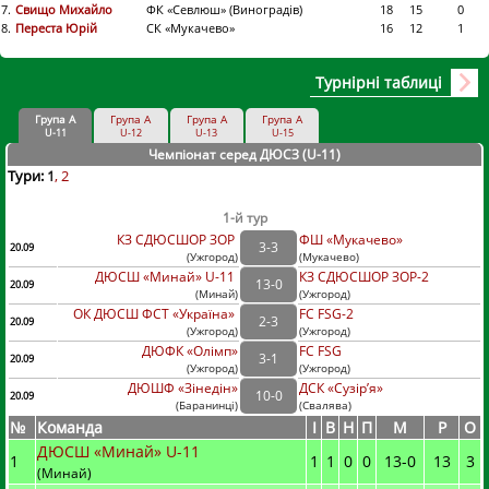
7.
Свищо Михайло
ФК «Севлюш» (Виноградів)
18
15
0
8.
Переста Юрій
СК «Мукачево»
16
12
1
Турнірні таблиці
Група А
Група А
Група А
Група А
U-11
U-12
U-13
U-15
Чемпіонат серед ДЮСЗ (U-11
)
Тури:
1
2
1-й тур
КЗ СДЮСШОР ЗОР
ФШ «Мукачево»
3
-
3
20.09
(
Ужгород
)
(
Мукачево)
ДЮСШ «Минай» U-11
КЗ СДЮСШОР ЗОР-2
13
-
0
20.09
(
Минай
)
(
Ужгород)
ОК ДЮСШ ФСТ «Україна»
FC FSG-2
2
-
3
20.09
(
Ужгород
)
(
Ужгород)
ДЮФК «Олімп»
FC FSG
3
-
1
20.09
(
Ужгород
)
(
Ужгород)
ДЮШФ «Зінедін»
ДСК «Сузір’я»
10
-
0
20.09
(
Баранинці
)
(
Свалява)
№
Команда
I
В
Н
П
М
Р
О
ДЮСШ «Минай» U-11
1
1
1
0
0
13
-
0
13
3
(Минай)