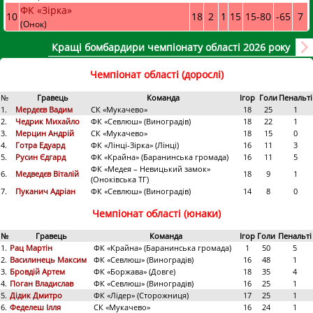
ФК «Зірка»
10
18
2
1
15
15
-
80
-65
7
(Онок)
Кращі бомбардири чемпіонату області 2026 року
Чемпіонат області (дорослі)
№
Гравець
Команда
Ігор
Голи
Пенальті
1.
Мердєєв Вадим
СК «Мукачево»
18
25
1
2.
Чедрик Михайло
ФК «Севлюш» (Виноградів)
18
22
1
3.
Мерцин Андрій
СК «Мукачево»
18
15
0
4.
Готра Едуард
ФК «Лінці-Зірка» (Лінці)
16
11
3
5.
Русин Єдгард
ФК «Крайна» (Баранинська громада)
16
11
5
ФК «Медея – Невицький замок»
6.
Медведєв Віталій
18
9
1
(Оноківська ТГ)
7.
Пуканич Адріан
ФК «Севлюш» (Виноградів)
14
8
0
Чемпіонат області (юнаки)
№
Гравець
Команда
Ігор
Голи
Пенальті
1.
Рац Мартін
ФК «Крайна» (Баранинська громада)
1
50
5
2.
Василинець Максим
ФК «Севлюш» (Виноградів)
16
48
1
3.
Бровдій Артем
ФК «Боржава» (Довге)
18
35
4
4.
Поган Владислав
ФК «Севлюш» (Виноградів)
16
25
1
5.
Дідик Дмитро
ФК «Лідер» (Сторожниця)
17
25
1
6.
Феделеш Ілля
СК «Мукачево»
16
24
1