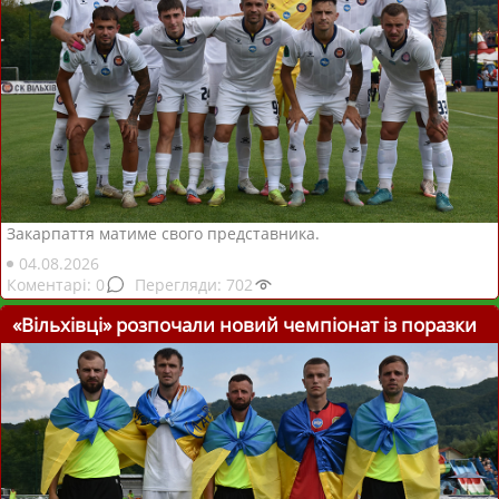
Закарпаття матиме свого представника.
04.08.2026
0
702
«Вільхівці» розпочали новий чемпіонат із поразки