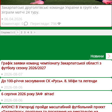
Закарпатські друголігівські команди України в групі «А»
зіграли матчі 24 туру.
06.04.2026
0
736
Сторінка 1 з 5
1
2
3
4
5
>
Новини
Графік заявки команд чемпіонату Закарпатської області з
футболу сезону 2026/2027
2026-08-07
До 100-річчя заснування СК «Русь». 8. Міфи та легенди
2026-08-06
6 серпня 2026 року ЗАФ вітає!
2026-08-06
АНОНС! В Ужгороді пройде масштабний футбольний проєкт
«Талантікос»: програма та посилання на реєстрацію на