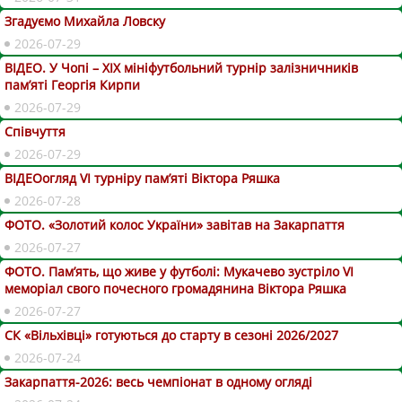
Згадуємо Михайла Ловску
2026-07-29
ВІДЕО. У Чопі – ХІХ мініфутбольний турнір залізничників
пам’яті Георгія Кирпи
2026-07-29
Співчуття
2026-07-29
ВІДЕОогляд VІ турніру пам’яті Віктора Ряшка
2026-07-28
ФОТО. «Золотий колос України» завітав на Закарпаття
2026-07-27
ФОТО. Пам’ять, що живе у футболі: Мукачево зустріло VI
меморіал свого почесного громадянина Віктора Ряшка
2026-07-27
СК «Вільхівці» готуються до старту в сезоні 2026/2027
2026-07-24
Закарпаття-2026: весь чемпіонат в одному огляді