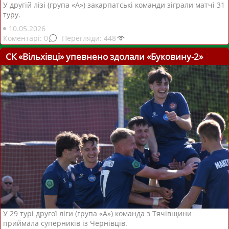
У другій лізі (група «А») закарпатські команди зіграли матчі 31
туру.
10.05.2026
0
448
СК «Вільхівці» упевнено здолали «Буковину-2»
У 29 турі другої ліги (група «А») команда з Тячівщини
приймала суперників із Чернівців.