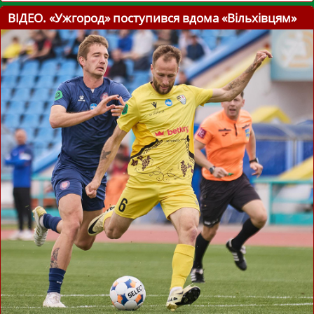
ВІДЕО. «Ужгород» поступився вдома «Вільхівцям»