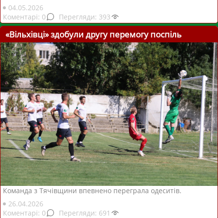
04.05.2026
0
393
«Вільхівці» здобули другу перемогу поспіль
Команда з Тячівщини впевнено переграла одеситів.
26.04.2026
0
691