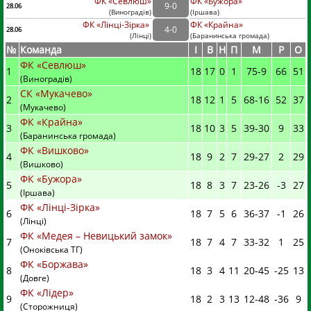
ФК «Севлюш»
ФК «Бужора»
9
-
0
28.06
(
Виноградів
)
(
Іршава)
ФК «Лінці-Зірка»
ФК «Крайна»
4
-
0
28.06
(
Лінці
)
(
Баранинська громада)
№
Команда
I
В
Н
П
М
Р
О
ФК «Севлюш»
1
18
17
0
1
75
-
9
66
51
(Виноградів)
СК «Мукачево»
2
18
12
1
5
68
-
16
52
37
(Мукачево)
ФК «Крайна»
3
18
10
3
5
39
-
30
9
33
(Баранинська громада)
ФК «Вишково»
4
18
9
2
7
29
-
27
2
29
(Вишково)
ФК «Бужора»
5
18
8
3
7
23
-
26
-3
27
(Іршава)
ФК «Лінці-Зірка»
6
18
7
5
6
36
-
37
-1
26
(Лінці)
ФК «Медея – Невицький замок»
7
18
7
4
7
33
-
32
1
25
(Оноківська ТГ)
ФК «Боржава»
8
18
3
4
11
20
-
45
-25
13
(Довге)
ФК «Лідер»
9
18
2
3
13
12
-
48
-36
9
(Сторожниця)