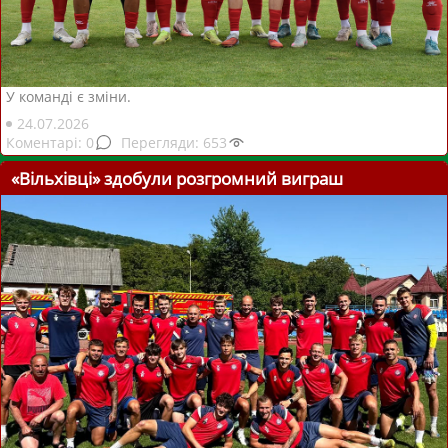
У команді є зміни.
24.07.2026
0
653
«Вільхівці» здобули розгромний виграш