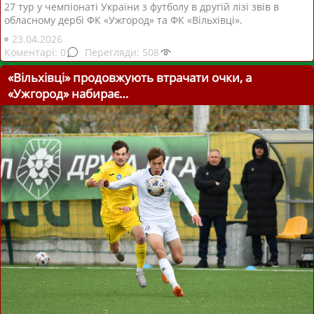
27 тур у чемпіонаті України з футболу в другій лізі звів в
обласному дербі ФК «Ужгород» та ФК «Вільхівці».
23.04.2026
0
508
«Вільхівці» продовжують втрачати очки, а
«Ужгород» набирає…