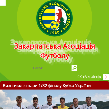
Головне меню
Закарпатська Асоціація
Футболу
СК «Вільхівці»
Визначился пари 1/32 фіналу Кубка України