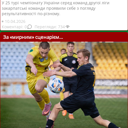
У 25 турі чемпіонату України серед команд другої ліги
закарпатські команди проявили себе з погляду
результативності по-різному.
10.04.2026
0
734
За «мирним» сценарієм…