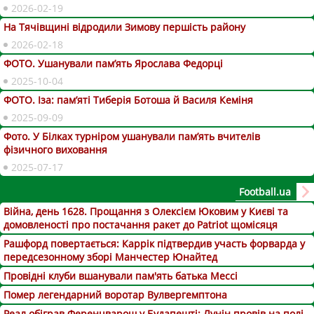
2026-02-19
На Тячівщині відродили Зимову першість району
2026-02-18
ФОТО. Ушанували пам’ять Ярослава Федорці
2025-10-04
ФОТО. Іза: пам’яті Тиберія Ботоша й Василя Кеміня
2025-09-09
Фото. У Білках турніром ушанували пам’ять вчителів
фізичного виховання
2025-07-17
Football.ua
Війна, день 1628. Прощання з Олексієм Юковим у Києві та
домовленості про постачання ракет до Patriot щомісяця
Рашфорд повертається: Каррік підтвердив участь форварда у
передсезонному зборі Манчестер Юнайтед
Провідні клуби вшанували пам'ять батька Мессі
Помер легендарний воротар Вулвергемптона
Реал обіграв Ференцварош у Будапешті: Лунін провів на полі