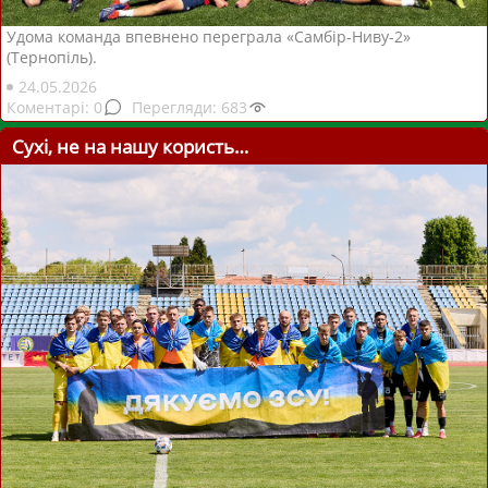
Удома команда впевнено переграла «Самбір-Ниву-2»
(Тернопіль).
24.05.2026
0
683
Сухі, не на нашу користь…