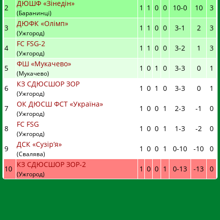
ДЮШФ «Зінедін»
2
1
1
0
0
10
-
0
10
3
(Баранинці)
ДЮФК «Олімп»
3
1
1
0
0
3
-
1
2
3
(Ужгород)
FC FSG-2
4
1
1
0
0
3
-
2
1
3
(Ужгород)
ФШ «Мукачево»
5
1
0
1
0
3
-
3
0
1
(Мукачево)
КЗ СДЮСШОР ЗОР
6
1
0
1
0
3
-
3
0
1
(Ужгород)
ОК ДЮСШ ФСТ «Україна»
7
1
0
0
1
2
-
3
-1
0
(Ужгород)
FC FSG
8
1
0
0
1
1
-
3
-2
0
(Ужгород)
ДСК «Сузір’я»
9
1
0
0
1
0
-
10
-10
0
(Свалява)
КЗ СДЮСШОР ЗОР-2
10
1
0
0
1
0
-
13
-13
0
(Ужгород)