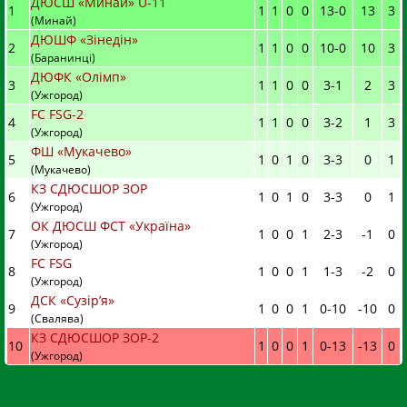
ДЮСШ «Минай» U-11
1
1
1
0
0
13
-
0
13
3
(Минай)
ДЮШФ «Зінедін»
2
1
1
0
0
10
-
0
10
3
(Баранинці)
ДЮФК «Олімп»
3
1
1
0
0
3
-
1
2
3
(Ужгород)
FC FSG-2
4
1
1
0
0
3
-
2
1
3
(Ужгород)
ФШ «Мукачево»
5
1
0
1
0
3
-
3
0
1
(Мукачево)
КЗ СДЮСШОР ЗОР
6
1
0
1
0
3
-
3
0
1
(Ужгород)
ОК ДЮСШ ФСТ «Україна»
7
1
0
0
1
2
-
3
-1
0
(Ужгород)
FC FSG
8
1
0
0
1
1
-
3
-2
0
(Ужгород)
ДСК «Сузір’я»
9
1
0
0
1
0
-
10
-10
0
(Свалява)
КЗ СДЮСШОР ЗОР-2
10
1
0
0
1
0
-
13
-13
0
(Ужгород)