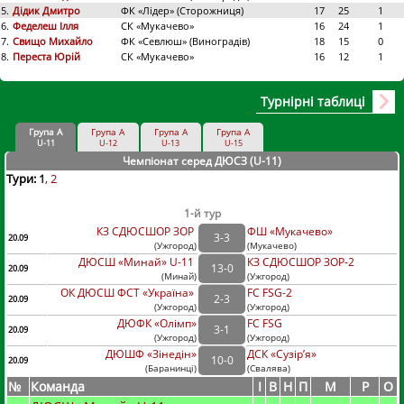
5.
Дідик Дмитро
ФК «Лідер» (Сторожниця)
17
25
1
6.
Феделеш Ілля
СК «Мукачево»
16
24
1
7.
Свищо Михайло
ФК «Севлюш» (Виноградів)
18
15
0
8.
Переста Юрій
СК «Мукачево»
16
12
1
Турнірні таблиці
Група А
Група А
Група А
Група А
U-11
U-12
U-13
U-15
Чемпіонат серед ДЮСЗ (U-11
)
Тури:
1
2
1-й тур
КЗ СДЮСШОР ЗОР
ФШ «Мукачево»
3
-
3
20.09
(
Ужгород
)
(
Мукачево)
ДЮСШ «Минай» U-11
КЗ СДЮСШОР ЗОР-2
13
-
0
20.09
(
Минай
)
(
Ужгород)
ОК ДЮСШ ФСТ «Україна»
FC FSG-2
2
-
3
20.09
(
Ужгород
)
(
Ужгород)
ДЮФК «Олімп»
FC FSG
3
-
1
20.09
(
Ужгород
)
(
Ужгород)
ДЮШФ «Зінедін»
ДСК «Сузір’я»
10
-
0
20.09
(
Баранинці
)
(
Свалява)
№
Команда
I
В
Н
П
М
Р
О