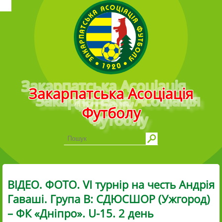
Головне меню
Закарпатська Асоціація
Футболу
ВІДЕО. ФОТО. VI турнір на честь Андрія
Гаваші. Група В: СДЮСШОР (Ужгород)
– ФК «Дніпро». U-15. 2 день