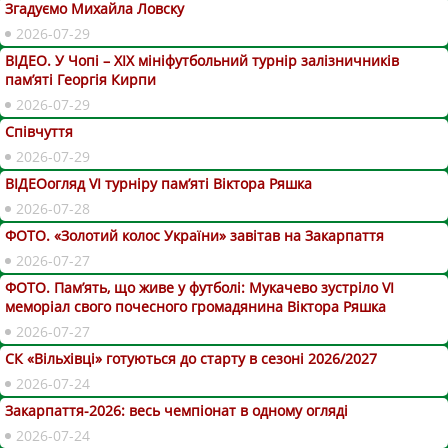
Згадуємо Михайла Ловску
2026-07-29
ВІДЕО. У Чопі – ХІХ мініфутбольний турнір залізничників
пам’яті Георгія Кирпи
2026-07-29
Співчуття
2026-07-29
ВІДЕОогляд VІ турніру пам’яті Віктора Ряшка
2026-07-28
ФОТО. «Золотий колос України» завітав на Закарпаття
2026-07-27
ФОТО. Пам’ять, що живе у футболі: Мукачево зустріло VI
меморіал свого почесного громадянина Віктора Ряшка
2026-07-27
СК «Вільхівці» готуються до старту в сезоні 2026/2027
2026-07-24
Закарпаття-2026: весь чемпіонат в одному огляді
2026-07-24