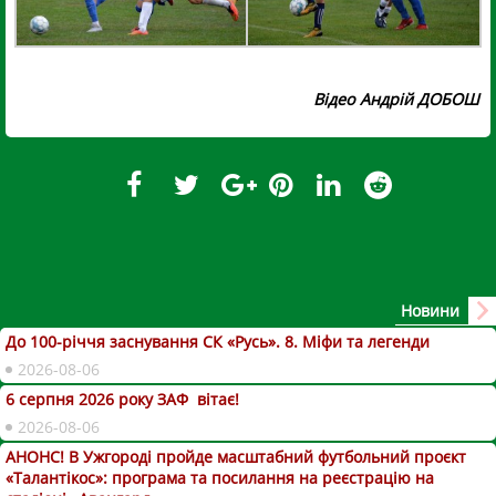
Відео Андрій ДОБОШ
Новини
До 100-річчя заснування СК «Русь». 8. Міфи та легенди
2026-08-06
6 серпня 2026 року ЗАФ вітає!
2026-08-06
АНОНС! В Ужгороді пройде масштабний футбольний проєкт
«Талантікос»: програма та посилання на реєстрацію на