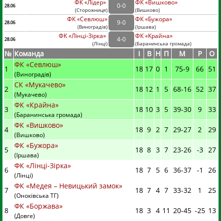
ФК «Лідер»
ФК «Вишково»
0
-
0
28.06
(
Сторожниця
)
(
Вишково)
ФК «Севлюш»
ФК «Бужора»
9
-
0
28.06
(
Виноградів
)
(
Іршава)
ФК «Лінці-Зірка»
ФК «Крайна»
4
-
0
28.06
(
Лінці
)
(
Баранинська громада)
№
Команда
I
В
Н
П
М
Р
О
ФК «Севлюш»
1
18
17
0
1
75
-
9
66
51
(Виноградів)
СК «Мукачево»
2
18
12
1
5
68
-
16
52
37
(Мукачево)
ФК «Крайна»
3
18
10
3
5
39
-
30
9
33
(Баранинська громада)
ФК «Вишково»
4
18
9
2
7
29
-
27
2
29
(Вишково)
ФК «Бужора»
5
18
8
3
7
23
-
26
-3
27
(Іршава)
ФК «Лінці-Зірка»
6
18
7
5
6
36
-
37
-1
26
(Лінці)
ФК «Медея – Невицький замок»
7
18
7
4
7
33
-
32
1
25
(Оноківська ТГ)
ФК «Боржава»
8
18
3
4
11
20
-
45
-25
13
(Довге)