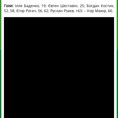
Голи:
Ілля Баденко, 19; Євген Шеставін, 25; Богдан Костик,
52, 58; Єгор Рогач, 56, 62; Руслан Рзаєв, +63; – Ігор Маюр, 66.