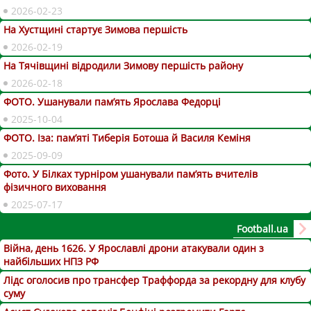
2026-02-23
На Хустщині стартує Зимова першість
2026-02-19
На Тячівщині відродили Зимову першість району
2026-02-18
ФОТО. Ушанували пам’ять Ярослава Федорці
2025-10-04
ФОТО. Іза: пам’яті Тиберія Ботоша й Василя Кеміня
2025-09-09
Фото. У Білках турніром ушанували пам’ять вчителів
фізичного виховання
2025-07-17
Football.ua
Війна, день 1626. У Ярославлі дрони атакували один з
найбільших НПЗ РФ
Лідс оголосив про трансфер Траффорда за рекордну для клубу
суму