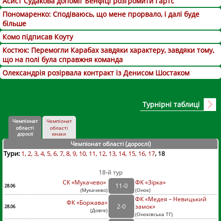
Асист Судакова допоміг Бенфіці розгромити Гартс
Пономаренко: Сподіваюсь, що мене прорвало, і далі буде
більше
Комо підписав Коуту
Костюк: Перемогли Карабах завдяки характеру, завдяки тому,
що на полі була справжня команда
Олександрія розірвала контракт із Денисом Шостаком
Турнірні таблиці
Чемпіонат
Чемпіонат
області
області
дорослі
юнаки
Чемпіонат області (дорослі
)
Тури:
1
2
3
4
5
6
7
8
9
10
11
12
13
14
15
16
17
18
18-й тур
СК «Мукачево»
ФК «Зірка»
11
-
0
28.06
(
Мукачево
)
(
Онок)
ФК «Медея – Невицький
ФК «Боржава»
2
-
0
замок»
28.06
(
Довге
)
(
Оноківська ТГ)