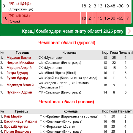
ФК «Лідер»
9
18
2
3
13
12
-
48
-36
9
(Сторожниця)
ФК «Зірка»
10
18
2
1
15
15
-
80
-65
7
(Онок)
Кращі бомбардири чемпіонату області 2026 року
Чемпіонат області (дорослі)
№
Гравець
Команда
Ігор
Голи
Пенальті
1.
Мердєєв Вадим
СК «Мукачево»
18
25
1
2.
Чедрик Михайло
ФК «Севлюш» (Виноградів)
18
22
1
3.
Мерцин Андрій
СК «Мукачево»
18
15
0
4.
Готра Едуард
ФК «Лінці-Зірка» (Лінці)
16
11
3
5.
Русин Єдгард
ФК «Крайна» (Баранинська громада)
16
11
5
ФК «Медея – Невицький замок»
6.
Медведєв Віталій
18
9
1
(Оноківська ТГ)
7.
Пуканич Адріан
ФК «Севлюш» (Виноградів)
14
8
0
Чемпіонат області (юнаки)
№
Гравець
Команда
Ігор
Голи
Пенальті
1.
Рац Мартін
ФК «Крайна» (Баранинська громада)
1
50
5
2.
Василинець Максим
ФК «Севлюш» (Виноградів)
16
48
1
3.
Бровдій Артем
ФК «Боржава» (Довге)
18
35
4
4.
Поган Владислав
ФК «Севлюш» (Виноградів)
16
25
1