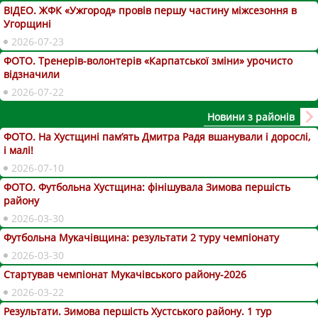
ВІДЕО. ЖФК «Ужгород» провів першу частину міжсезоння в
Угорщині
2026-07-23
ФОТО. Тренерів-волонтерів «Карпатської зміни» урочисто
відзначили
2026-07-22
Новини з районів
ФОТО. На Хустщині пам’ять Дмитра Радя вшанували і дорослі,
і малі!
2026-07-10
ФОТО. Футбольна Хустщина: фінішувала Зимова першість
району
2026-03-30
Футбольна Мукачівщина: результати 2 туру чемпіонату
2026-03-30
Стартував чемпіонат Мукачівського району-2026
2026-03-22
Результати. Зимова першість Хустського району. 1 тур