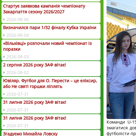
Стартує заявкова кампанія чемпіонату
Закарпаття сезону 2026/2027
2026-08-06
Визначился пари 1/32 фіналу Кубка України
2026-08-04
«Вільхівці» розпочали новий чемпіонат із
поразки
2026-08-03
2 серпня 2026 року ЗАФ вітає!
2026-08-02
Ювіляр. Футбол для О. Перести – це еліксир,
або Не святі горшки ліплять
2026-07-31
31 липня 2026 року ЗАФ вітає!
2026-07-31
31 липня 2026 року ЗАФ вітає!
Команди U-15
2026-07-31
змагатися дов
футболісти п
Згадуємо Михайла Ловску