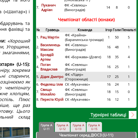
Пуканич
ФК «Севлюш»
7.
14
8
0
Адріан
(Виноградів)
 («Шахтар») і
Чемпіонат області (юнаки)
обдарувань та
ня фахівці та
№
Гравець
Команда
Ігор
Голи
Пенальті
ФК «Крайна»
1.
Рац Мартін
1
50
5
(Баранинська громада)
ни:
«Хороший
Василинець
ФК «Севлюш»
ни, Угорщини,
2.
16
48
1
Максим
(Виноградів)
 змаганнями,
Бровдій
3.
ФК «Боржава» (Довге)
18
35
4
Артем
таря» (U-15):
Поган
ФК «Севлюш»
4.
16
25
1
Владислав
(Виноградів)
ніру, зокрема
ФК «Лідер»
ні спаринги,
5.
Дідик Дмитро
17
25
1
(Сторожниця)
розцінюємо як
6.
Феделеш Ілля
СК «Мукачево»
16
24
1
о чемпіонату
Свищо
ФК «Севлюш»
7.
18
15
0
ежне хлопцям,
Михайло
(Виноградів)
оспіль. Плюс
8.
Переста Юрій
СК «Мукачево»
16
12
1
ніше, ще раз
товку. Цього
Турнірні таблиці
льний склад
Група А
Група А
Група А
Група А
U-11
U-12
U-13
U-15
Чемпіонат серед ДЮСЗ (U-11
)