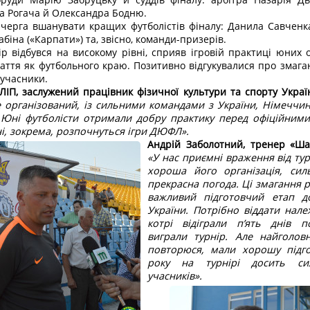
на Рогача й Олександра Бодню.
 черга вшанувати кращих футболістів фіналу: Данила Савченка
біна («Карпати») та, звісно, команди-призерів.
ір відбувся на високому рівні, сприяв ігровій практиці юних 
паття як футбольного краю. Позитивно відгукувалися про змаган
 учасники.
ЛІП, заслужений працівник фізичної культури та спорту Украї
е організований, із сильними командами з України, Німеччи
 Юні футболісти отримали добру практику перед офіційними
ні, зокрема, розпочнуться ігри ДЮФЛ».
Андрій Заболотний, тренер «Шах
«У нас приємні враження від тур
хороша його організація, силь
прекрасна погода. Ці змагання 
важливий підготовчий етап д
України. Потрібно віддати нал
котрі відіграли п’ять днів п
виграли турнір. Але найголов
повторюся, мали хорошу підго
року на турнірі досить си
учасників».