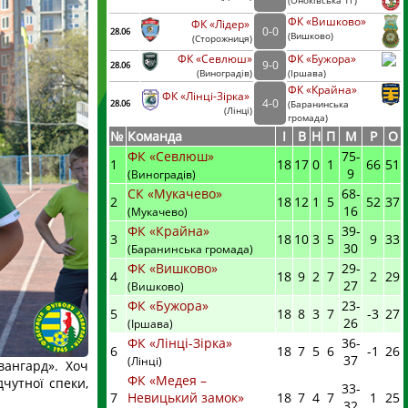
(
Оноківська ТГ)
ФК «Вишково»
ФК «Лідер»
0
-
0
28.06
(
Вишково)
(
Сторожниця
)
ФК «Севлюш»
ФК «Бужора»
9
-
0
28.06
(
Виноградів
)
(
Іршава)
ФК «Крайна»
ФК «Лінці-Зірка»
4
-
0
28.06
(
Баранинська
(
Лінці
)
громада)
№
Команда
I
В
Н
П
М
Р
О
ФК «Севлюш»
75
-
1
18
17
0
1
66
51
9
(Виноградів)
СК «Мукачево»
68
-
2
18
12
1
5
52
37
16
(Мукачево)
ФК «Крайна»
39
-
3
18
10
3
5
9
33
30
(Баранинська громада)
ФК «Вишково»
29
-
4
18
9
2
7
2
29
27
(Вишково)
ФК «Бужора»
23
-
5
18
8
3
7
-3
27
26
(Іршава)
ФК «Лінці-Зірка»
36
-
6
18
7
5
6
-1
26
37
(Лінці)
вангард». Хоч
ФК «Медея –
дчутної спеки,
33
-
7
Невицький замок»
18
7
4
7
1
25
32