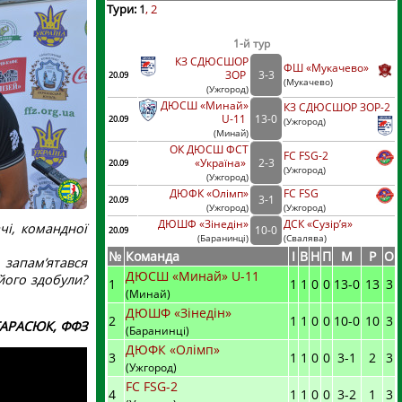
Тури:
1
2
1-й тур
КЗ СДЮСШОР
ФШ «Мукачево»
ЗОР
3
-
3
20.09
(
Мукачево)
(
Ужгород
)
ДЮСШ «Минай»
КЗ СДЮСШОР ЗОР-2
U-11
13
-
0
20.09
(
Ужгород)
(
Минай
)
ОК ДЮСШ ФСТ
FC FSG-2
«Україна»
2
-
3
20.09
(
Ужгород)
(
Ужгород
)
ДЮФК «Олімп»
FC FSG
3
-
1
20.09
(
Ужгород
)
(
Ужгород)
ДЮШФ «Зінедін»
ДСК «Сузір’я»
чі, командної
10
-
0
20.09
(
Баранинці
)
(
Свалява)
№
Команда
I
В
Н
П
М
Р
О
 запам’ятався
ДЮСШ «Минай» U-11
його здобули?
1
1
1
0
0
13
-
0
13
3
(Минай)
ДЮШФ «Зінедін»
2
1
1
0
0
10
-
0
10
3
ТАРАСЮК, ФФЗ
(Баранинці)
ДЮФК «Олімп»
3
1
1
0
0
3
-
1
2
3
(Ужгород)
FC FSG-2
4
1
1
0
0
3
-
2
1
3