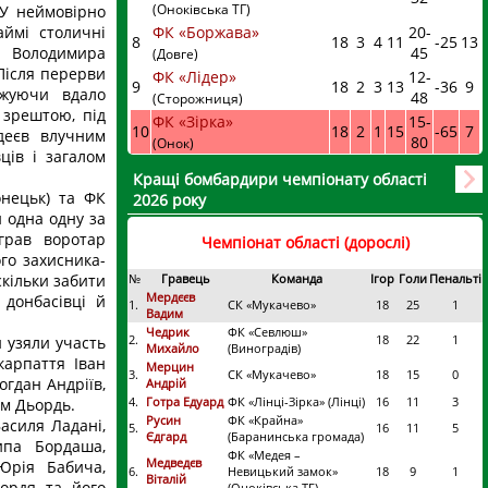
(Оноківська ТГ)
 У неймовірно
аймі столичні
ФК «Боржава»
20
-
8
18
3
4
11
-25
13
і Володимира
45
(Довге)
Після перерви
ФК «Лідер»
12
-
9
18
2
3
13
-36
9
вжуючи вдало
48
(Сторожниця)
 зрештою, під
ФК «Зірка»
15
-
10
18
2
1
15
-65
7
деєв влучним
80
(Онок)
ців і загалом
Кращі бомбардири чемпіонату області
нецьк) та ФК
2026 року
и одна одну за
іграв воротар
Чемпіонат області (дорослі)
го захисника-
скільки забити
№
Гравець
Команда
Ігор
Голи
Пенальті
Мердєєв
 донбасівці й
1.
СК «Мукачево»
18
25
1
Вадим
Чедрик
ФК «Севлюш»
2.
18
22
1
 узяли участь
Михайло
(Виноградів)
карпаття Іван
Мерцин
3.
СК «Мукачево»
18
15
0
огдан Андріїв,
Андрій
4.
Готра Едуард
ФК «Лінці-Зірка» (Лінці)
16
11
3
им Дьордь.
Русин
ФК «Крайна»
асиля Ладані,
5.
16
11
5
Єдгард
(Баранинська громада)
ипа Бордаша,
ФК «Медея –
Медведєв
Юрія Бабича,
6.
Невицький замок»
18
9
1
Віталій
ьордя та його
(Оноківська ТГ)