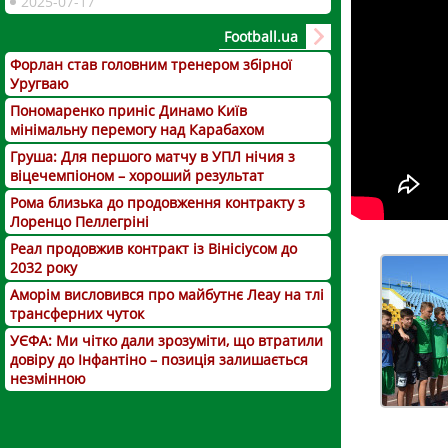
2025-07-17
Football.ua
Форлан став головним тренером збірної
Уругваю
Пономаренко приніс Динамо Київ
мінімальну перемогу над Карабахом
Груша: Для першого матчу в УПЛ нічия з
віцечемпіоном – хороший результат
Рома близька до продовження контракту з
Лоренцо Пеллегріні
Реал продовжив контракт із Вінісіусом до
2032 року
Аморім висловився про майбутнє Леау на тлі
трансферних чуток
УЄФА: Ми чітко дали зрозуміти, що втратили
довіру до Інфантіно – позиція залишається
незмінною