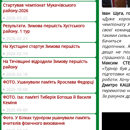
Стартував чемпіонат Мукачівського
району-2026
Іван Шуга, г
2026-03-22
«Дуже хоро
чемпіонату У
Результати. Зимова першість Хустського
своєї коман
району. 1 тур
такими сильни
2026-02-23
бачиться 
підопічних. 
На Хустщині стартує Зимова першість
дещо не пощ
2026-02-19
страшного. Ц
На Тячівщині відродили Зимову першість
Максим СТЕ
району
«Турнір був
підготовки к
2026-02-18
роботи. Хочу
ФОТО. Ушанували пам’ять Ярослава Федорці
Дмитро КАШ
2025-10-04
перемогою на
За рахунок д
ФОТО. Іза: пам’яті Тиберія Ботоша й Василя
Кеміня
2025-09-09
Фото. У Білках турніром ушанували пам’ять
вчителів фізичного виховання