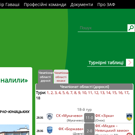
ір Гаваші
Професійні команди
Документи
Про ЗАФ
Турнірні таблиці
Чемпіонат
Чемпіонат
області
області
фіналили»
дорослі
юнаки
Чемпіонат області (дорослі
)
Тури:
1
2
3
4
5
6
7
8
9
10
11
12
13
14
15
16
17
18
18-й тур
ячо-юнацьких
СК «Мукачево»
ФК «Зірка»
11
-
0
28.06
(
Мукачево
)
(
Онок)
ФК «Медея –
ФК «Боржава»
Невицький замок»
2
-
0
28.06
(
Довге
)