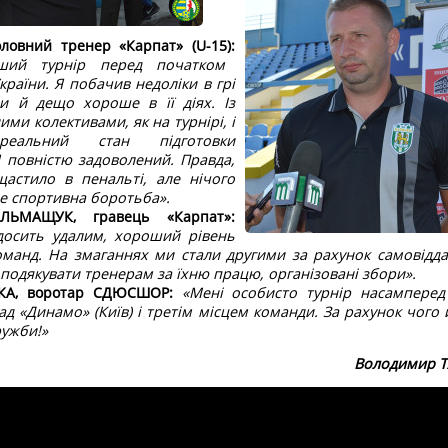
оловний тренер «Карпат» (U-15):
ший турнір перед початком
країни. Я побачив недоліки в грі
ди й дещо хороше в її діях. Із
ми колективами, як на турнірі, і
реальний стан підготовки
Я повністю задоволений. Правда,
астило в пенальті, але нічого
е спортивна боротьба».
ЛЬМАЩУК, гравець «Карпат»:
 досить удалим, хороший рівень
оманд. На змаганнях ми стали другими за рахунок самовідда
 подякувати тренерам за їхню працю, організовані збори».
КА, воротар СДЮСШОР:
«Мені особисто турнір насамперед
д «Динамо» (Київ) і третім місцем команди. За рахунок чого 
ружби!»
Володимир 