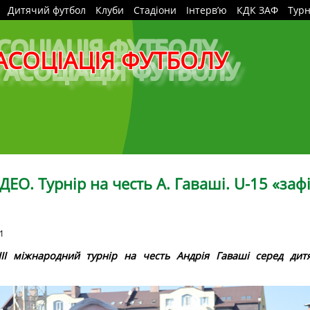
Дитячий футбол
Клуби
Стадіони
Інтерв’ю
КДК ЗАФ
Турн
АСОЦІАЦІЯ ФУТБОЛУ
ДЕО. Турнір на честь А. Гаваші. U-15 «за
01
 ІІІ міжнародний турнір на честь Андрія Гаваші серед дит