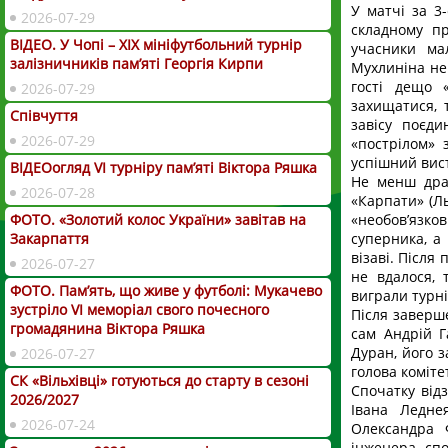
У матчі за 3
2026-07-29
складному пр
ВІДЕО. У Чопі – ХІХ мініфутбольний турнір
учасники ма
залізничників пам’яті Георгія Кирпи
Мухлиніна не
гості дещо 
2026-07-29
захищатися, 
Співчуття
завісу поєд
2026-07-29
«пострілом» 
успішний вист
ВІДЕОогляд VІ турніру пам’яті Віктора Ряшка
Не менш дра
2026-07-28
«Карпати» (Ль
«необов’язко
ФОТО. «Золотий колос України» завітав на
суперника, а
Закарпаття
візаві. Після
2026-07-27
не вдалося, 
ФОТО. Пам’ять, що живе у футболі: Мукачево
виграли турні
зустріло VI меморіал свого почесного
Після заверш
громадянина Віктора Ряшка
сам Андрій Г
Дуран, його з
2026-07-27
голова коміт
СК «Вільхівці» готуються до старту в сезоні
Спочатку від
2026/2027
Івана Ледне
2026-07-24
Олександра 
інженера спо