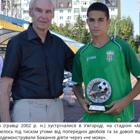
 (гравці 2002 р. н.) зустрічалися в Ужгороді, на стадіоні «А
елось під тиском утоми від попередніх двобоїв та за доволі ві
родемонстрували бажання діяти через «не можу».