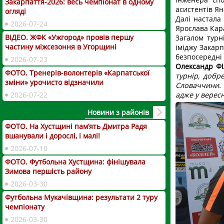
Закарпаття-2026: весь чемпіонат в одному
асистентів Я
огляді
Далі настала
2026-07-24
Ярослава Кара
ВІДЕО. ЖФК «Ужгород» провів першу
Загалом турн
частину міжсезоння в Угорщині
іміджу Закар
безпосередні
2026-07-23
Олександр ФІ
ФОТО. Тренерів-волонтерів «Карпатської
турнір, добр
зміни» урочисто відзначили
Словаччини.
адже у верес
2026-07-22
Новини з районів
ФОТО. На Хустщині пам’ять Дмитра Радя
вшанували і дорослі, і малі!
2026-07-10
ФОТО. Футбольна Хустщина: фінішувала
Зимова першість району
2026-03-30
Футбольна Мукачівщина: результати 2 туру
чемпіонату
2026-03-30