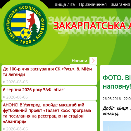
Вища ліга
Призначення
Змагання
ЗАКАРПАТСЬКА 
Новини
До 100-річчя заснування СК «Русь». 8. Міфи
та легенди
ФОТО. ВІ
2026-08-06
наповну!
6 серпня 2026 року ЗАФ вітає!
2026-08-06
26.08.2016 - 22:
АНОНС! В Ужгороді пройде масштабний
Добіг кінця
футбольний проєкт «Талантікос»: програма
команд.
та посилання на реєстрацію на стадіоні
«Авангард»
2026-08-06