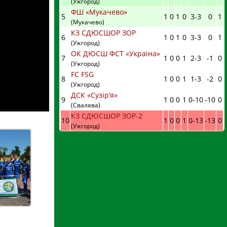
(Ужгород)
ФШ «Мукачево»
5
1
0
1
0
3
-
3
0
1
(Мукачево)
КЗ СДЮСШОР ЗОР
6
1
0
1
0
3
-
3
0
1
(Ужгород)
ОК ДЮСШ ФСТ «Україна»
7
1
0
0
1
2
-
3
-1
0
(Ужгород)
FC FSG
8
1
0
0
1
1
-
3
-2
0
(Ужгород)
ДСК «Сузір’я»
9
1
0
0
1
0
-
10
-10
0
(Свалява)
КЗ СДЮСШОР ЗОР-2
10
1
0
0
1
0
-
13
-13
0
(Ужгород)