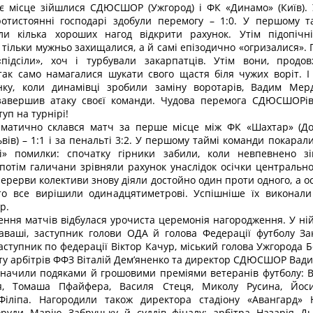
-є місце зійшлися СДЮСШОР (Ужгород) і ФК «Динамо» (Київ).
отистоянні господарі здобули перемогу – 1:0. У першому т
ли кілька хороших нагод відкрити рахунок. Утім підопічн
 тільки мужньо захищалися, а й самі епізодично «огризалися». 
«підсіли», хоч і турбували закарпатців. Утім вони, продо
так само намагалися шукати свого щастя біля чужих воріт. І
инку, коли динамівці зробили заміну воротарів, Вадим Мер
завершив атаку своєї команди. Чудова перемога СДЮСШОРів
уп на турнірі!
матично склався матч за перше місце між ФК «Шахтар» (До
вів) – 1:1 і за пенальті 3:2. У першому таймі команди покарал
ві» помилки: спочатку гірники забили, коли невпевнено з
 потім галичани зрівняли рахунок унаслідок осічки центрально
 перерви колективи знову діяли достойно один проти одного, а о
то все вирішили одинадцятиметрові. Успішніше їх виконали
р.
ення матчів відбулася урочиста церемонія нагородження. У ній
аваші, заступник голови ОДА й голова Федерації футболу За
аступник по федерації Віктор Качур, міський голова Ужгорода Б
ету арбітрів ФФЗ Віталій Дем’яненко та директор СДЮСШОР Вад
значили подяками й грошовими преміями ветеранів футболу: В
я, Томаша Пфайфера, Василя Стеця, Миколу Русина, Йос
Філіпа. Нагородили також директора стадіону «Авангард» 
руди Марію Забруцьку й суддів фіналу: арбітра Назарія Д