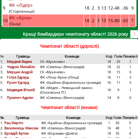
ФК «Лідер»
9
18
2
3
13
12
-
48
-36
9
(Сторожниця)
ФК «Зірка»
10
18
2
1
15
15
-
80
-65
7
(Онок)
Кращі бомбардири чемпіонату області 2026 року
Чемпіонат області (дорослі)
№
Гравець
Команда
Ігор
Голи
Пенальті
1.
Мердєєв Вадим
СК «Мукачево»
18
25
1
2.
Чедрик Михайло
ФК «Севлюш» (Виноградів)
18
22
1
3.
Мерцин Андрій
СК «Мукачево»
18
15
0
4.
Готра Едуард
ФК «Лінці-Зірка» (Лінці)
16
11
3
5.
Русин Єдгард
ФК «Крайна» (Баранинська громада)
16
11
5
ФК «Медея – Невицький замок»
6.
Медведєв Віталій
18
9
1
(Оноківська ТГ)
7.
Пуканич Адріан
ФК «Севлюш» (Виноградів)
14
8
0
Чемпіонат області (юнаки)
№
Гравець
Команда
Ігор
Голи
Пенальті
1.
Рац Мартін
ФК «Крайна» (Баранинська громада)
1
50
5
2.
Василинець Максим
ФК «Севлюш» (Виноградів)
16
48
1
3.
Бровдій Артем
ФК «Боржава» (Довге)
18
35
4