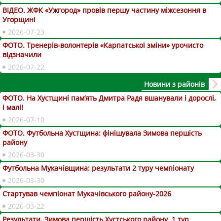
ВІДЕО. ЖФК «Ужгород» провів першу частину міжсезоння в
Угорщині
2026-07-23
ФОТО. Тренерів-волонтерів «Карпатської зміни» урочисто
відзначили
2026-07-22
Новини з районів
ФОТО. На Хустщині пам’ять Дмитра Радя вшанували і дорослі,
і малі!
2026-07-10
ФОТО. Футбольна Хустщина: фінішувала Зимова першість
району
2026-03-30
Футбольна Мукачівщина: результати 2 туру чемпіонату
2026-03-30
Стартував чемпіонат Мукачівського району-2026
2026-03-22
Результати. Зимова першість Хустського району. 1 тур