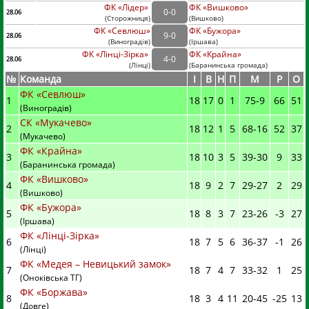
ФК «Лідер»
ФК «Вишково»
0
-
0
28.06
(
Сторожниця
)
(
Вишково)
ФК «Севлюш»
ФК «Бужора»
9
-
0
28.06
(
Виноградів
)
(
Іршава)
ФК «Лінці-Зірка»
ФК «Крайна»
4
-
0
28.06
(
Лінці
)
(
Баранинська громада)
№
Команда
I
В
Н
П
М
Р
О
ФК «Севлюш»
1
18
17
0
1
75
-
9
66
51
(Виноградів)
СК «Мукачево»
2
18
12
1
5
68
-
16
52
37
(Мукачево)
ФК «Крайна»
3
18
10
3
5
39
-
30
9
33
(Баранинська громада)
ФК «Вишково»
4
18
9
2
7
29
-
27
2
29
(Вишково)
ФК «Бужора»
5
18
8
3
7
23
-
26
-3
27
(Іршава)
ФК «Лінці-Зірка»
6
18
7
5
6
36
-
37
-1
26
(Лінці)
ФК «Медея – Невицький замок»
7
18
7
4
7
33
-
32
1
25
(Оноківська ТГ)
ФК «Боржава»
8
18
3
4
11
20
-
45
-25
13
(Довге)