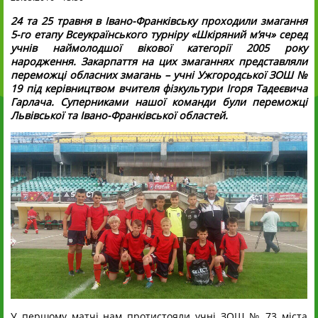
24 та 25 травня в Івано-Франківську проходили змагання
5-го етапу Всеукраїнського турніру «Шкіряний м’яч» серед
учнів наймолодшої вікової категорії 2005 року
народження. Закарпаття на цих змаганнях представляли
переможці обласних змагань – учні Ужгородської ЗОШ №
19 під керівництвом вчителя фізкультури Ігоря Тадеєвича
Гарлача. Суперниками нашої команди були переможці
Львівської та Івано-Франківської областей.
У першому матчі нам протистояли учні ЗОШ № 73 міста