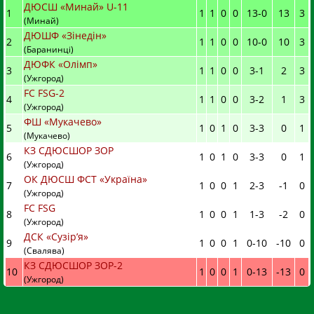
ДЮСШ «Минай» U-11
1
1
1
0
0
13
-
0
13
3
(Минай)
ДЮШФ «Зінедін»
2
1
1
0
0
10
-
0
10
3
(Баранинці)
ДЮФК «Олімп»
3
1
1
0
0
3
-
1
2
3
(Ужгород)
FC FSG-2
4
1
1
0
0
3
-
2
1
3
(Ужгород)
ФШ «Мукачево»
5
1
0
1
0
3
-
3
0
1
(Мукачево)
КЗ СДЮСШОР ЗОР
6
1
0
1
0
3
-
3
0
1
(Ужгород)
ОК ДЮСШ ФСТ «Україна»
7
1
0
0
1
2
-
3
-1
0
(Ужгород)
FC FSG
8
1
0
0
1
1
-
3
-2
0
(Ужгород)
ДСК «Сузір’я»
9
1
0
0
1
0
-
10
-10
0
(Свалява)
КЗ СДЮСШОР ЗОР-2
10
1
0
0
1
0
-
13
-13
0
(Ужгород)