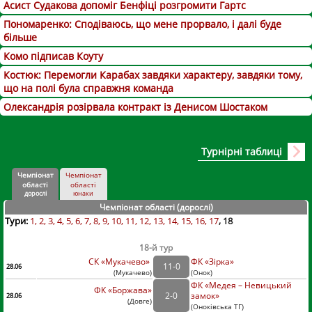
Асист Судакова допоміг Бенфіці розгромити Гартс
Пономаренко: Сподіваюсь, що мене прорвало, і далі буде
більше
Комо підписав Коуту
Костюк: Перемогли Карабах завдяки характеру, завдяки тому,
що на полі була справжня команда
Олександрія розірвала контракт із Денисом Шостаком
Турнірні таблиці
Чемпіонат
Чемпіонат
області
області
дорослі
юнаки
Чемпіонат області (дорослі
)
Тури:
1
2
3
4
5
6
7
8
9
10
11
12
13
14
15
16
17
18
18-й тур
СК «Мукачево»
ФК «Зірка»
11
-
0
28.06
(
Мукачево
)
(
Онок)
ФК «Медея – Невицький
ФК «Боржава»
2
-
0
замок»
28.06
(
Довге
)
(
Оноківська ТГ)