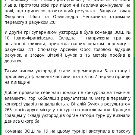
Львів. Протягом всієї гри підопічні Гарлача домінували на
полі, що принесло позитивний результат. Завдяки голам
Флоріана Цібло та Олександра Чепканича отримали
перемогу з рахунком 2:0.
У другій грі суперником ужгородців була команда ЗОШ №
10 Івано-Франківська. Складна і напружена гра до
останньої хвилини, принесла нашим юнакам перемогу з
рахунком 2:1. Спочатку Арсеній Орос головою відкрив
рахунок, а згодом Віталій Бучок з 15 метрів пробив в
дев’ятку.
Таким чином ужгородці стали переможцями 5-го етапу і
пройшли до фінальної частини, яка з 5 по 7 червня пройде
на Київщині.
Добре проявили себе наші юнаки і в конкурсах на технічні
елементи. Ігор Кобеляш з результатом 40 метрів переміг у
конкурсі ударів на дальність, а Віталій Бучок з результатом
265 посів друге місце у конкурсі на жонглювання. Кращим
гравцем у складі ужгородців організатори турніру визнали
Дениса Окогріба.
Команда ЗОШ № 19 на цьому турнірі виступала в такому