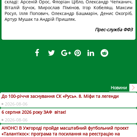
складі: Арсеній Орос, Флоріан Цібло, Олександр Чепканич,
Віталій Бучок, Мирослав Пімінов, Ігор Кобеляш, Максим
Росул, Ілля Попович, Олександр Башмарін, Денис Окогріб,
Артур Мушак та Андрій Пришляк.
Прес-служба ФФЗ
Новини
До 100-річчя заснування СК «Русь». 8. Міфи та легенди
2026-08-06
6 серпня 2026 року ЗАФ вітає!
2026-08-06
АНОНС! В Ужгороді пройде масштабний футбольний проєкт
«Талантікос»: програма та посилання на реєстрацію на