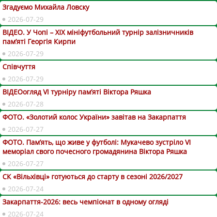
Згадуємо Михайла Ловску
2026-07-29
ВІДЕО. У Чопі – ХІХ мініфутбольний турнір залізничників
пам’яті Георгія Кирпи
2026-07-29
Співчуття
2026-07-29
ВІДЕОогляд VІ турніру пам’яті Віктора Ряшка
2026-07-28
ФОТО. «Золотий колос України» завітав на Закарпаття
2026-07-27
ФОТО. Пам’ять, що живе у футболі: Мукачево зустріло VI
меморіал свого почесного громадянина Віктора Ряшка
2026-07-27
СК «Вільхівці» готуються до старту в сезоні 2026/2027
2026-07-24
Закарпаття-2026: весь чемпіонат в одному огляді
2026-07-24