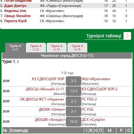
4.
Поган Владислав
ФК «Севлюш» (Виноградів)
16
25
1
5.
Дідик Дмитро
ФК «Лідер» (Сторожниця)
17
25
1
6.
Феделеш Ілля
СК «Мукачево»
16
24
1
7.
Свищо Михайло
ФК «Севлюш» (Виноградів)
18
15
0
8.
Переста Юрій
СК «Мукачево»
16
12
1
Турнірні таблиці
Група А
Група А
Група А
Група А
U-11
U-12
U-13
U-15
Чемпіонат серед ДЮСЗ (U-11
)
Тури:
1
2
1-й тур
КЗ СДЮСШОР ЗОР
ФШ «Мукачево»
3
-
3
20.09
(
Ужгород
)
(
Мукачево)
ДЮСШ «Минай» U-11
КЗ СДЮСШОР ЗОР-2
13
-
0
20.09
(
Минай
)
(
Ужгород)
ОК ДЮСШ ФСТ «Україна»
FC FSG-2
2
-
3
20.09
(
Ужгород
)
(
Ужгород)
ДЮФК «Олімп»
FC FSG
3
-
1
20.09
(
Ужгород
)
(
Ужгород)
ДЮШФ «Зінедін»
ДСК «Сузір’я»
10
-
0
20.09
(
Баранинці
)
(
Свалява)
№
Команда
I
В
Н
П
М
Р
О