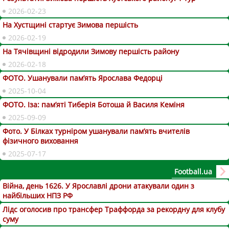
2026-02-23
На Хустщині стартує Зимова першість
2026-02-19
На Тячівщині відродили Зимову першість району
2026-02-18
ФОТО. Ушанували пам’ять Ярослава Федорці
2025-10-04
ФОТО. Іза: пам’яті Тиберія Ботоша й Василя Кеміня
2025-09-09
Фото. У Білках турніром ушанували пам’ять вчителів
фізичного виховання
2025-07-17
Football.ua
Війна, день 1626. У Ярославлі дрони атакували один з
найбільших НПЗ РФ
Лідс оголосив про трансфер Траффорда за рекордну для клубу
суму