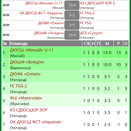
ДЮСШ «Минай» U-11
КЗ СДЮСШОР ЗОР-2
13
-
0
20.09
(
Минай
)
(
Ужгород)
ОК ДЮСШ ФСТ «Україна»
FC FSG-2
2
-
3
20.09
(
Ужгород
)
(
Ужгород)
ДЮФК «Олімп»
FC FSG
3
-
1
20.09
(
Ужгород
)
(
Ужгород)
ДЮШФ «Зінедін»
ДСК «Сузір’я»
10
-
0
20.09
(
Баранинці
)
(
Свалява)
№
Команда
I
В
Н
П
М
Р
О
ДЮСШ «Минай» U-11
1
1
1
0
0
13
-
0
13
3
(Минай)
ДЮШФ «Зінедін»
2
1
1
0
0
10
-
0
10
3
(Баранинці)
ДЮФК «Олімп»
3
1
1
0
0
3
-
1
2
3
(Ужгород)
FC FSG-2
4
1
1
0
0
3
-
2
1
3
(Ужгород)
ФШ «Мукачево»
5
1
0
1
0
3
-
3
0
1
(Мукачево)
КЗ СДЮСШОР ЗОР
6
1
0
1
0
3
-
3
0
1
(Ужгород)
ОК ДЮСШ ФСТ «Україна»
7
1
0
0
1
2
-
3
-1
0
(Ужгород)