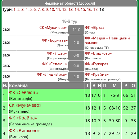
Чемпіонат області (дорослі
)
Тури:
1
2
3
4
5
6
7
8
9
10
11
12
13
14
15
16
17
18
18-й тур
СК «Мукачево»
ФК «Зірка»
11
-
0
28.06
(
Мукачево
)
(
Онок)
ФК «Медея – Невицький
ФК «Боржава»
2
-
0
замок»
28.06
(
Довге
)
(
Оноківська ТГ)
ФК «Лідер»
ФК «Вишково»
0
-
0
28.06
(
Сторожниця
)
(
Вишково)
ФК «Севлюш»
ФК «Бужора»
9
-
0
28.06
(
Виноградів
)
(
Іршава)
ФК «Лінці-Зірка»
ФК «Крайна»
4
-
0
28.06
(
Лінці
)
(
Баранинська громада)
№
Команда
I
В
Н
П
М
Р
О
ФК «Севлюш»
1
18
17
0
1
75
-
9
66
51
(Виноградів)
СК «Мукачево»
2
18
12
1
5
68
-
16
52
37
(Мукачево)
ФК «Крайна»
3
18
10
3
5
39
-
30
9
33
(Баранинська громада)
ФК «Вишково»
4
18
9
2
7
29
-
27
2
29
(Вишково)