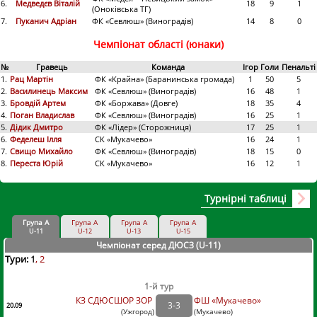
6.
Медведєв Віталій
18
9
1
(Оноківська ТГ)
7.
Пуканич Адріан
ФК «Севлюш» (Виноградів)
14
8
0
Чемпіонат області (юнаки)
№
Гравець
Команда
Ігор
Голи
Пенальті
1.
Рац Мартін
ФК «Крайна» (Баранинська громада)
1
50
5
2.
Василинець Максим
ФК «Севлюш» (Виноградів)
16
48
1
3.
Бровдій Артем
ФК «Боржава» (Довге)
18
35
4
4.
Поган Владислав
ФК «Севлюш» (Виноградів)
16
25
1
5.
Дідик Дмитро
ФК «Лідер» (Сторожниця)
17
25
1
6.
Феделеш Ілля
СК «Мукачево»
16
24
1
7.
Свищо Михайло
ФК «Севлюш» (Виноградів)
18
15
0
8.
Переста Юрій
СК «Мукачево»
16
12
1
Турнірні таблиці
Група А
Група А
Група А
Група А
U-11
U-12
U-13
U-15
Чемпіонат серед ДЮСЗ (U-11
)
Тури:
1
2
1-й тур
КЗ СДЮСШОР ЗОР
ФШ «Мукачево»
3
-
3
20.09
(
Ужгород
)
(
Мукачево)