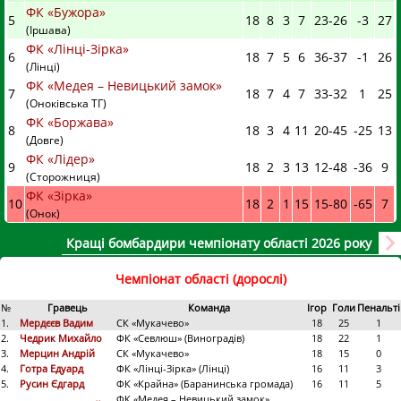
ФК «Бужора»
5
18
8
3
7
23
-
26
-3
27
(Іршава)
ФК «Лінці-Зірка»
6
18
7
5
6
36
-
37
-1
26
(Лінці)
ФК «Медея – Невицький замок»
7
18
7
4
7
33
-
32
1
25
(Оноківська ТГ)
ФК «Боржава»
8
18
3
4
11
20
-
45
-25
13
(Довге)
ФК «Лідер»
9
18
2
3
13
12
-
48
-36
9
(Сторожниця)
ФК «Зірка»
10
18
2
1
15
15
-
80
-65
7
(Онок)
Кращі бомбардири чемпіонату області 2026 року
Чемпіонат області (дорослі)
№
Гравець
Команда
Ігор
Голи
Пенальті
1.
Мердєєв Вадим
СК «Мукачево»
18
25
1
2.
Чедрик Михайло
ФК «Севлюш» (Виноградів)
18
22
1
3.
Мерцин Андрій
СК «Мукачево»
18
15
0
4.
Готра Едуард
ФК «Лінці-Зірка» (Лінці)
16
11
3
5.
Русин Єдгард
ФК «Крайна» (Баранинська громада)
16
11
5
ФК «Медея – Невицький замок»