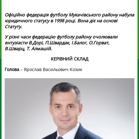
Офіційно федерація футболу Мукачівського району набула
юридичного статусу в 1998 році. Вона діє на основі
Статуту.
У різні часи федерацію футболу району очолювали
ентузіасти В.Дорі, П.Швардак, І.Балог, О.Горват,
В.Шварц, Т. Алмашій.
КЕРІВНИЙ СКЛАД
Голова
– Ярослав Васильович Козик