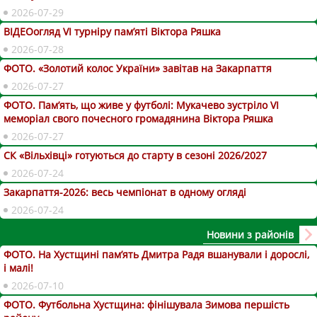
2026-07-29
ВІДЕОогляд VІ турніру пам’яті Віктора Ряшка
2026-07-28
ФОТО. «Золотий колос України» завітав на Закарпаття
2026-07-27
ФОТО. Пам’ять, що живе у футболі: Мукачево зустріло VI
меморіал свого почесного громадянина Віктора Ряшка
2026-07-27
СК «Вільхівці» готуються до старту в сезоні 2026/2027
2026-07-24
Закарпаття-2026: весь чемпіонат в одному огляді
2026-07-24
Новини з районів
ФОТО. На Хустщині пам’ять Дмитра Радя вшанували і дорослі,
і малі!
2026-07-10
ФОТО. Футбольна Хустщина: фінішувала Зимова першість