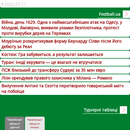
2025-07-17
Football.ua
Війна, день 1629. Одна з наймасштабніших атак на Одесу, у
Молдові, ймовірно, виявили уламки безпілотника, протест
проти вирубки дерев на Теремках
Моурінью розкритикував форму Бернарду Сілви після його
дебюту за Реал
Костюк: Гра забувається, а результат залишається
Туран: Іноді керувати — це взагалі не втручатися
ПСЖ близький до трансферу Судзукі за 35 млн євро
Ліон орендував правого захисника у Мілана — Романо
Вилучення Антоні та Скотта перетворило товариський матч
на побоїще
Турнірні таблиці
Чемпіонат
Чемпіонат
області
області
дорослі
юнаки