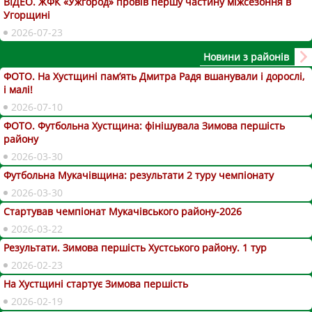
ВІДЕО. ЖФК «Ужгород» провів першу частину міжсезоння в
Угорщині
2026-07-23
Новини з районів
ФОТО. На Хустщині пам’ять Дмитра Радя вшанували і дорослі,
і малі!
2026-07-10
ФОТО. Футбольна Хустщина: фінішувала Зимова першість
району
2026-03-30
Футбольна Мукачівщина: результати 2 туру чемпіонату
2026-03-30
Стартував чемпіонат Мукачівського району-2026
2026-03-22
Результати. Зимова першість Хустського району. 1 тур
2026-02-23
На Хустщині стартує Зимова першість
2026-02-19