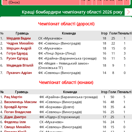
(Онок)
Кращі бомбардири чемпіонату області 2026 року
Чемпіонат області (дорослі)
№
Гравець
Команда
Ігор
Голи
Пенальті
1.
Мердєєв Вадим
СК «Мукачево»
18
25
1
2.
Чедрик Михайло
ФК «Севлюш» (Виноградів)
18
22
1
3.
Мерцин Андрій
СК «Мукачево»
18
15
0
4.
Готра Едуард
ФК «Лінці-Зірка» (Лінці)
16
11
3
5.
Русин Єдгард
ФК «Крайна» (Баранинська громада)
16
11
5
ФК «Медея – Невицький замок»
6.
Медведєв Віталій
18
9
1
(Оноківська ТГ)
7.
Пуканич Адріан
ФК «Севлюш» (Виноградів)
14
8
0
Чемпіонат області (юнаки)
№
Гравець
Команда
Ігор
Голи
Пенальті
1.
Рац Мартін
ФК «Крайна» (Баранинська громада)
1
50
5
2.
Василинець Максим
ФК «Севлюш» (Виноградів)
16
48
1
3.
Бровдій Артем
ФК «Боржава» (Довге)
18
35
4
4.
Поган Владислав
ФК «Севлюш» (Виноградів)
16
25
1
5.
Дідик Дмитро
ФК «Лідер» (Сторожниця)
17
25
1
6.
Феделеш Ілля
СК «Мукачево»
16
24
1
7.
Свищо Михайло
ФК «Севлюш» (Виноградів)
18
15
0
8.
Переста Юрій
СК «Мукачево»
16
12
1