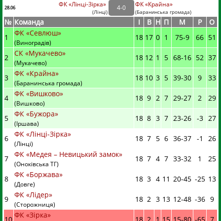
ФК «Лінці-Зірка»
ФК «Крайна»
4
-
0
28.06
(
Лінці
)
(
Баранинська громада)
№
Команда
I
В
Н
П
М
Р
О
ФК «Севлюш»
1
18
17
0
1
75
-
9
66
51
(Виноградів)
СК «Мукачево»
2
18
12
1
5
68
-
16
52
37
(Мукачево)
ФК «Крайна»
3
18
10
3
5
39
-
30
9
33
(Баранинська громада)
ФК «Вишково»
4
18
9
2
7
29
-
27
2
29
(Вишково)
ФК «Бужора»
5
18
8
3
7
23
-
26
-3
27
(Іршава)
ФК «Лінці-Зірка»
6
18
7
5
6
36
-
37
-1
26
(Лінці)
ФК «Медея – Невицький замок»
7
18
7
4
7
33
-
32
1
25
(Оноківська ТГ)
ФК «Боржава»
8
18
3
4
11
20
-
45
-25
13
(Довге)
ФК «Лідер»
9
18
2
3
13
12
-
48
-36
9
(Сторожниця)
ФК «Зірка»
10
18
2
1
15
15
-
80
-65
7