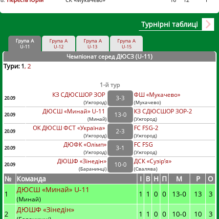
Турнірні таблиці
Група А
Група А
Група А
Група А
U-11
U-12
U-13
U-15
Чемпіонат серед ДЮСЗ (U-11
)
Тури:
1
2
1-й тур
КЗ СДЮСШОР ЗОР
ФШ «Мукачево»
3
-
3
20.09
(
Ужгород
)
(
Мукачево)
ДЮСШ «Минай» U-11
КЗ СДЮСШОР ЗОР-2
13
-
0
20.09
(
Минай
)
(
Ужгород)
ОК ДЮСШ ФСТ «Україна»
FC FSG-2
2
-
3
20.09
(
Ужгород
)
(
Ужгород)
ДЮФК «Олімп»
FC FSG
3
-
1
20.09
(
Ужгород
)
(
Ужгород)
ДЮШФ «Зінедін»
ДСК «Сузір’я»
10
-
0
20.09
(
Баранинці
)
(
Свалява)
№
Команда
I
В
Н
П
М
Р
О
ДЮСШ «Минай» U-11
1
1
1
0
0
13
-
0
13
3
(Минай)
ДЮШФ «Зінедін»
2
1
1
0
0
10
-
0
10
3