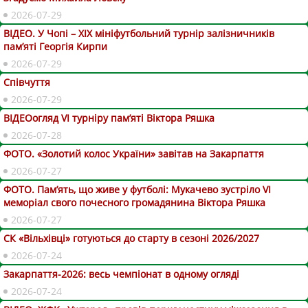
2026-07-29
ВІДЕО. У Чопі – ХІХ мініфутбольний турнір залізничників
пам’яті Георгія Кирпи
2026-07-29
Співчуття
2026-07-29
ВІДЕОогляд VІ турніру пам’яті Віктора Ряшка
2026-07-28
ФОТО. «Золотий колос України» завітав на Закарпаття
2026-07-27
ФОТО. Пам’ять, що живе у футболі: Мукачево зустріло VI
меморіал свого почесного громадянина Віктора Ряшка
2026-07-27
СК «Вільхівці» готуються до старту в сезоні 2026/2027
2026-07-24
Закарпаття-2026: весь чемпіонат в одному огляді
2026-07-24