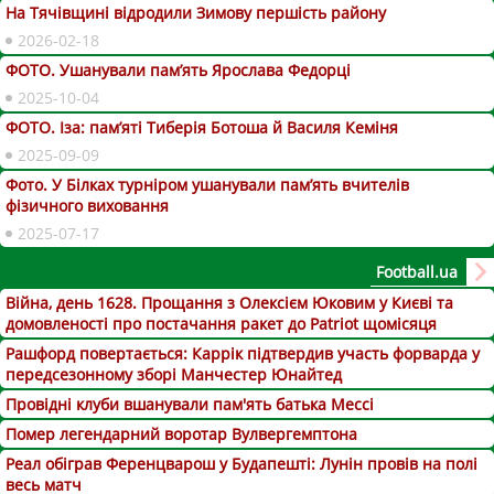
На Тячівщині відродили Зимову першість району
2026-02-18
ФОТО. Ушанували пам’ять Ярослава Федорці
2025-10-04
ФОТО. Іза: пам’яті Тиберія Ботоша й Василя Кеміня
2025-09-09
Фото. У Білках турніром ушанували пам’ять вчителів
фізичного виховання
2025-07-17
Football.ua
Війна, день 1628. Прощання з Олексієм Юковим у Києві та
домовленості про постачання ракет до Patriot щомісяця
Рашфорд повертається: Каррік підтвердив участь форварда у
передсезонному зборі Манчестер Юнайтед
Провідні клуби вшанували пам'ять батька Мессі
Помер легендарний воротар Вулвергемптона
Реал обіграв Ференцварош у Будапешті: Лунін провів на полі
весь матч