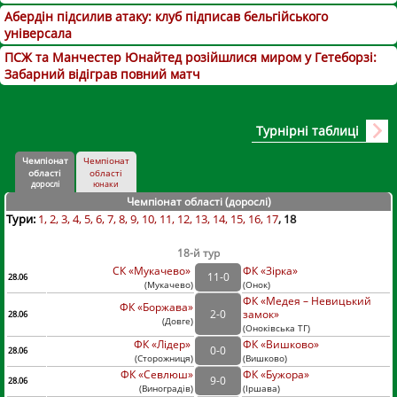
Абердін підсилив атаку: клуб підписав бельгійського
універсала
ПСЖ та Манчестер Юнайтед розійшлися миром у Гетеборзі:
Забарний відіграв повний матч
Турнірні таблиці
Чемпіонат
Чемпіонат
області
області
дорослі
юнаки
Чемпіонат області (дорослі
)
Тури:
1
2
3
4
5
6
7
8
9
10
11
12
13
14
15
16
17
18
18-й тур
СК «Мукачево»
ФК «Зірка»
11
-
0
28.06
(
Мукачево
)
(
Онок)
ФК «Медея – Невицький
ФК «Боржава»
2
-
0
замок»
28.06
(
Довге
)
(
Оноківська ТГ)
ФК «Лідер»
ФК «Вишково»
0
-
0
28.06
(
Сторожниця
)
(
Вишково)
ФК «Севлюш»
ФК «Бужора»
9
-
0
28.06
(
Виноградів
)
(
Іршава)