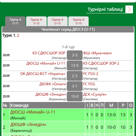
Турнірні таблиці
Група А
Група А
Група А
Група А
U-11
U-12
U-13
U-15
Чемпіонат серед ДЮСЗ (U-11
)
Тури:
1
2
1-й тур
КЗ СДЮСШОР ЗОР
ФШ «Мукачево»
3
-
3
20.09
(
Ужгород
)
(
Мукачево)
ДЮСШ «Минай» U-11
КЗ СДЮСШОР ЗОР-2
13
-
0
20.09
(
Минай
)
(
Ужгород)
ОК ДЮСШ ФСТ «Україна»
FC FSG-2
2
-
3
20.09
(
Ужгород
)
(
Ужгород)
ДЮФК «Олімп»
FC FSG
3
-
1
20.09
(
Ужгород
)
(
Ужгород)
ДЮШФ «Зінедін»
ДСК «Сузір’я»
10
-
0
20.09
(
Баранинці
)
(
Свалява)
№
Команда
I
В
Н
П
М
Р
О
ДЮСШ «Минай» U-11
1
1
1
0
0
13
-
0
13
3
(Минай)
ДЮШФ «Зінедін»
2
1
1
0
0
10
-
0
10
3
(Баранинці)