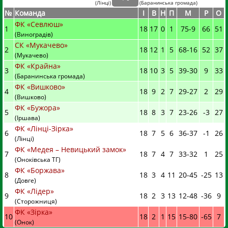
(
Лінці
)
(
Баранинська громада)
№
Команда
I
В
Н
П
М
Р
О
ФК «Севлюш»
1
18
17
0
1
75
-
9
66
51
(Виноградів)
СК «Мукачево»
2
18
12
1
5
68
-
16
52
37
(Мукачево)
ФК «Крайна»
3
18
10
3
5
39
-
30
9
33
(Баранинська громада)
ФК «Вишково»
4
18
9
2
7
29
-
27
2
29
(Вишково)
ФК «Бужора»
5
18
8
3
7
23
-
26
-3
27
(Іршава)
ФК «Лінці-Зірка»
6
18
7
5
6
36
-
37
-1
26
(Лінці)
ФК «Медея – Невицький замок»
7
18
7
4
7
33
-
32
1
25
(Оноківська ТГ)
ФК «Боржава»
8
18
3
4
11
20
-
45
-25
13
(Довге)
ФК «Лідер»
9
18
2
3
13
12
-
48
-36
9
(Сторожниця)
ФК «Зірка»
10
18
2
1
15
15
-
80
-65
7
(Онок)