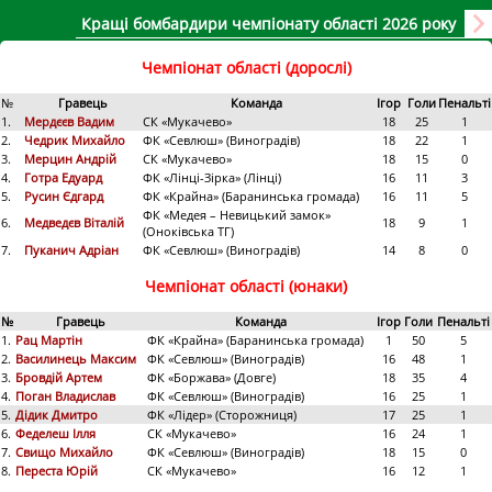
Кращі бомбардири чемпіонату області 2026 року
Чемпіонат області (дорослі)
№
Гравець
Команда
Ігор
Голи
Пенальті
1.
Мердєєв Вадим
СК «Мукачево»
18
25
1
2.
Чедрик Михайло
ФК «Севлюш» (Виноградів)
18
22
1
3.
Мерцин Андрій
СК «Мукачево»
18
15
0
4.
Готра Едуард
ФК «Лінці-Зірка» (Лінці)
16
11
3
5.
Русин Єдгард
ФК «Крайна» (Баранинська громада)
16
11
5
ФК «Медея – Невицький замок»
6.
Медведєв Віталій
18
9
1
(Оноківська ТГ)
7.
Пуканич Адріан
ФК «Севлюш» (Виноградів)
14
8
0
Чемпіонат області (юнаки)
№
Гравець
Команда
Ігор
Голи
Пенальті
1.
Рац Мартін
ФК «Крайна» (Баранинська громада)
1
50
5
2.
Василинець Максим
ФК «Севлюш» (Виноградів)
16
48
1
3.
Бровдій Артем
ФК «Боржава» (Довге)
18
35
4
4.
Поган Владислав
ФК «Севлюш» (Виноградів)
16
25
1
5.
Дідик Дмитро
ФК «Лідер» (Сторожниця)
17
25
1
6.
Феделеш Ілля
СК «Мукачево»
16
24
1
7.
Свищо Михайло
ФК «Севлюш» (Виноградів)
18
15
0
8.
Переста Юрій
СК «Мукачево»
16
12
1