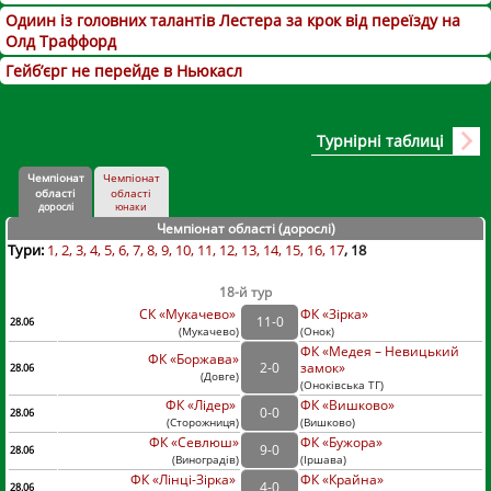
Одиин із головних талантів Лестера за крок від переїзду на
Олд Траффорд
Гейб’єрг не перейде в Ньюкасл
Турнірні таблиці
Чемпіонат
Чемпіонат
області
області
дорослі
юнаки
Чемпіонат області (дорослі
)
Тури:
1
2
3
4
5
6
7
8
9
10
11
12
13
14
15
16
17
18
18-й тур
СК «Мукачево»
ФК «Зірка»
11
-
0
28.06
(
Мукачево
)
(
Онок)
ФК «Медея – Невицький
ФК «Боржава»
2
-
0
замок»
28.06
(
Довге
)
(
Оноківська ТГ)
ФК «Лідер»
ФК «Вишково»
0
-
0
28.06
(
Сторожниця
)
(
Вишково)
ФК «Севлюш»
ФК «Бужора»
9
-
0
28.06
(
Виноградів
)
(
Іршава)
ФК «Лінці-Зірка»
ФК «Крайна»
4
-
0
28.06