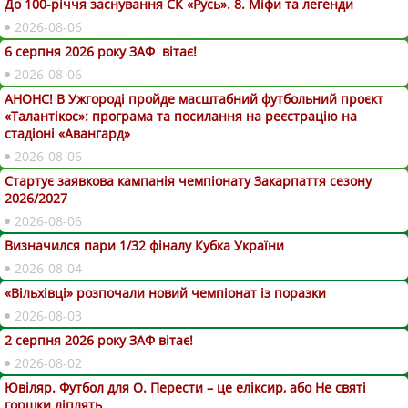
До 100-річчя заснування СК «Русь». 8. Міфи та легенди
2026-08-06
6 серпня 2026 року ЗАФ вітає!
2026-08-06
АНОНС! В Ужгороді пройде масштабний футбольний проєкт
«Талантікос»: програма та посилання на реєстрацію на
стадіоні «Авангард»
2026-08-06
Стартує заявкова кампанія чемпіонату Закарпаття сезону
2026/2027
2026-08-06
Визначился пари 1/32 фіналу Кубка України
2026-08-04
«Вільхівці» розпочали новий чемпіонат із поразки
2026-08-03
2 серпня 2026 року ЗАФ вітає!
2026-08-02
Ювіляр. Футбол для О. Перести – це еліксир, або Не святі
горшки ліплять