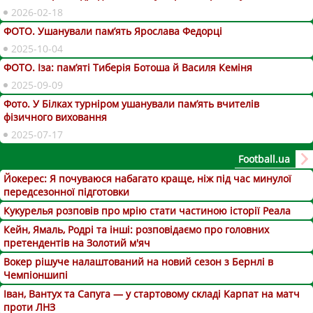
2026-02-18
ФОТО. Ушанували пам’ять Ярослава Федорці
2025-10-04
ФОТО. Іза: пам’яті Тиберія Ботоша й Василя Кеміня
2025-09-09
Фото. У Білках турніром ушанували пам’ять вчителів
фізичного виховання
2025-07-17
Football.ua
Йокерес: Я почуваюся набагато краще, ніж під час минулої
передсезонної підготовки
Кукурелья розповів про мрію стати частиною історії Реала
Кейн, Ямаль, Родрі та інші: розповідаємо про головних
претендентів на Золотий м'яч
Вокер рішуче налаштований на новий сезон з Бернлі в
Чемпіоншипі
Іван, Вантух та Сапуга — у стартовому складі Карпат на матч
проти ЛНЗ