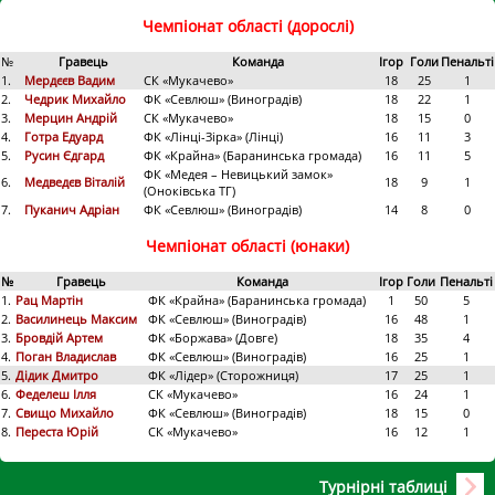
Чемпіонат області (дорослі)
№
Гравець
Команда
Ігор
Голи
Пенальті
1.
Мердєєв Вадим
СК «Мукачево»
18
25
1
2.
Чедрик Михайло
ФК «Севлюш» (Виноградів)
18
22
1
3.
Мерцин Андрій
СК «Мукачево»
18
15
0
4.
Готра Едуард
ФК «Лінці-Зірка» (Лінці)
16
11
3
5.
Русин Єдгард
ФК «Крайна» (Баранинська громада)
16
11
5
ФК «Медея – Невицький замок»
6.
Медведєв Віталій
18
9
1
(Оноківська ТГ)
7.
Пуканич Адріан
ФК «Севлюш» (Виноградів)
14
8
0
Чемпіонат області (юнаки)
№
Гравець
Команда
Ігор
Голи
Пенальті
1.
Рац Мартін
ФК «Крайна» (Баранинська громада)
1
50
5
2.
Василинець Максим
ФК «Севлюш» (Виноградів)
16
48
1
3.
Бровдій Артем
ФК «Боржава» (Довге)
18
35
4
4.
Поган Владислав
ФК «Севлюш» (Виноградів)
16
25
1
5.
Дідик Дмитро
ФК «Лідер» (Сторожниця)
17
25
1
6.
Феделеш Ілля
СК «Мукачево»
16
24
1
7.
Свищо Михайло
ФК «Севлюш» (Виноградів)
18
15
0
8.
Переста Юрій
СК «Мукачево»
16
12
1
Турнірні таблиці