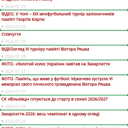
2026-07-29
ВІДЕО. У Чопі – ХІХ мініфутбольний турнір залізничників
пам’яті Георгія Кирпи
2026-07-29
Співчуття
2026-07-29
ВІДЕОогляд VІ турніру пам’яті Віктора Ряшка
2026-07-28
ФОТО. «Золотий колос України» завітав на Закарпаття
2026-07-27
ФОТО. Пам’ять, що живе у футболі: Мукачево зустріло VI
меморіал свого почесного громадянина Віктора Ряшка
2026-07-27
СК «Вільхівці» готуються до старту в сезоні 2026/2027
2026-07-24
Закарпаття-2026: весь чемпіонат в одному огляді
2026-07-24