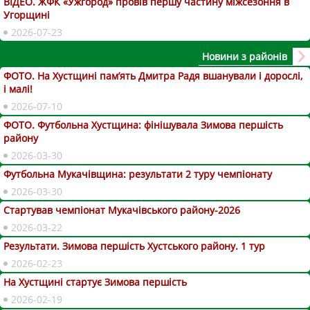
ВІДЕО. ЖФК «Ужгород» провів першу частину міжсезоння в
Угорщині
2026-07-23
Новини з районів
ФОТО. На Хустщині пам’ять Дмитра Радя вшанували і дорослі,
і малі!
2026-07-10
ФОТО. Футбольна Хустщина: фінішувала Зимова першість
району
2026-03-30
Футбольна Мукачівщина: результати 2 туру чемпіонату
2026-03-30
Стартував чемпіонат Мукачівського району-2026
2026-03-22
Результати. Зимова першість Хустського району. 1 тур
2026-02-23
На Хустщині стартує Зимова першість
2026-02-19