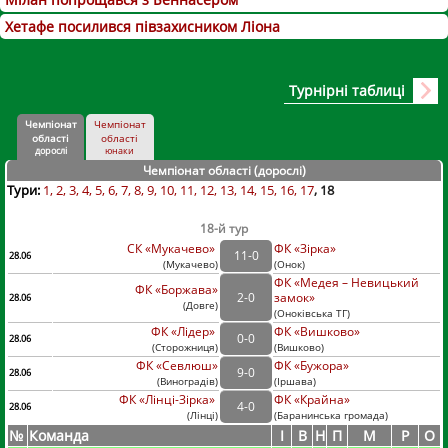
Хетафе посилився півзахисником Ліона
Турнірні таблиці
Чемпіонат
Чемпіонат
області
області
дорослі
юнаки
Чемпіонат області (дорослі
)
Тури:
1
2
3
4
5
6
7
8
9
10
11
12
13
14
15
16
17
18
18-й тур
СК «Мукачево»
ФК «Зірка»
11
-
0
28.06
(
Мукачево
)
(
Онок)
ФК «Медея – Невицький
ФК «Боржава»
2
-
0
замок»
28.06
(
Довге
)
(
Оноківська ТГ)
ФК «Лідер»
ФК «Вишково»
0
-
0
28.06
(
Сторожниця
)
(
Вишково)
ФК «Севлюш»
ФК «Бужора»
9
-
0
28.06
(
Виноградів
)
(
Іршава)
ФК «Лінці-Зірка»
ФК «Крайна»
4
-
0
28.06
(
Лінці
)
(
Баранинська громада)
№
Команда
I
В
Н
П
М
Р
О