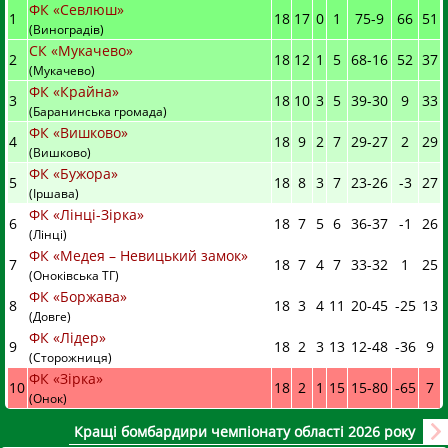
ФК «Севлюш»
1
18
17
0
1
75
-
9
66
51
(Виноградів)
СК «Мукачево»
2
18
12
1
5
68
-
16
52
37
(Мукачево)
ФК «Крайна»
3
18
10
3
5
39
-
30
9
33
(Баранинська громада)
ФК «Вишково»
4
18
9
2
7
29
-
27
2
29
(Вишково)
ФК «Бужора»
5
18
8
3
7
23
-
26
-3
27
(Іршава)
ФК «Лінці-Зірка»
6
18
7
5
6
36
-
37
-1
26
(Лінці)
ФК «Медея – Невицький замок»
7
18
7
4
7
33
-
32
1
25
(Оноківська ТГ)
ФК «Боржава»
8
18
3
4
11
20
-
45
-25
13
(Довге)
ФК «Лідер»
9
18
2
3
13
12
-
48
-36
9
(Сторожниця)
ФК «Зірка»
10
18
2
1
15
15
-
80
-65
7
(Онок)
Кращі бомбардири чемпіонату області 2026 року