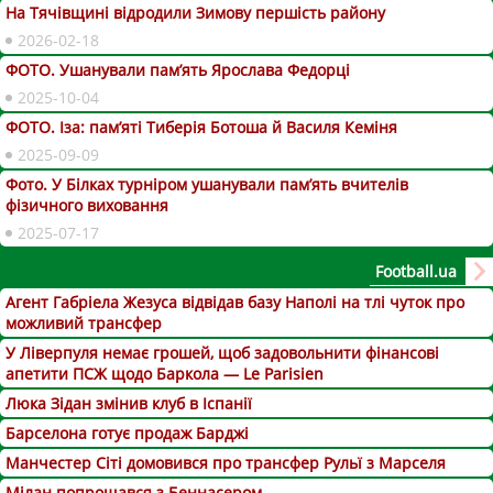
На Тячівщині відродили Зимову першість району
2026-02-18
ФОТО. Ушанували пам’ять Ярослава Федорці
2025-10-04
ФОТО. Іза: пам’яті Тиберія Ботоша й Василя Кеміня
2025-09-09
Фото. У Білках турніром ушанували пам’ять вчителів
фізичного виховання
2025-07-17
Football.ua
Агент Габріела Жезуса відвідав базу Наполі на тлі чуток про
можливий трансфер
У Ліверпуля немає грошей, щоб задовольнити фінансові
апетити ПСЖ щодо Баркола — Le Parisien
Люка Зідан змінив клуб в Іспанії
Барселона готує продаж Барджі
Манчестер Сіті домовився про трансфер Рульї з Марселя
Мілан попрощався з Беннасером