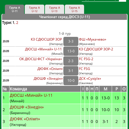
Група А
Група А
Група А
Група А
U-11
U-12
U-13
U-15
Чемпіонат серед ДЮСЗ (U-11
)
Тури:
1
2
1-й тур
КЗ СДЮСШОР ЗОР
ФШ «Мукачево»
3
-
3
20.09
(
Ужгород
)
(
Мукачево)
ДЮСШ «Минай» U-11
КЗ СДЮСШОР ЗОР-2
13
-
0
20.09
(
Минай
)
(
Ужгород)
ОК ДЮСШ ФСТ «Україна»
FC FSG-2
2
-
3
20.09
(
Ужгород
)
(
Ужгород)
ДЮФК «Олімп»
FC FSG
3
-
1
20.09
(
Ужгород
)
(
Ужгород)
ДЮШФ «Зінедін»
ДСК «Сузір’я»
10
-
0
20.09
(
Баранинці
)
(
Свалява)
№
Команда
I
В
Н
П
М
Р
О
ДЮСШ «Минай» U-11
1
1
1
0
0
13
-
0
13
3
(Минай)
ДЮШФ «Зінедін»
2
1
1
0
0
10
-
0
10
3
(Баранинці)
ДЮФК «Олімп»
3
1
1
0
0
3
-
1
2
3
(Ужгород)