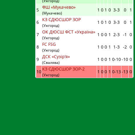
(Ужгород)
ФШ «Мукачево»
5
1
0
1
0
3
-
3
0
1
(Мукачево)
КЗ СДЮСШОР ЗОР
6
1
0
1
0
3
-
3
0
1
(Ужгород)
ОК ДЮСШ ФСТ «Україна»
7
1
0
0
1
2
-
3
-1
0
(Ужгород)
FC FSG
8
1
0
0
1
1
-
3
-2
0
(Ужгород)
ДСК «Сузір’я»
9
1
0
0
1
0
-
10
-10
0
(Свалява)
КЗ СДЮСШОР ЗОР-2
10
1
0
0
1
0
-
13
-13
0
(Ужгород)