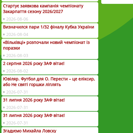
Стартує заявкова кампанія чемпіонату
Закарпаття сезону 2026/2027
2026-08-06
Визначился пари 1/32 фіналу Кубка України
2026-08-04
«Вільхівці» розпочали новий чемпіонат із
поразки
2026-08-03
2 серпня 2026 року ЗАФ вітає!
2026-08-02
Ювіляр. Футбол для О. Перести – це еліксир,
або Не святі горшки ліплять
2026-07-31
31 липня 2026 року ЗАФ вітає!
2026-07-31
31 липня 2026 року ЗАФ вітає!
2026-07-31
Згадуємо Михайла Ловску