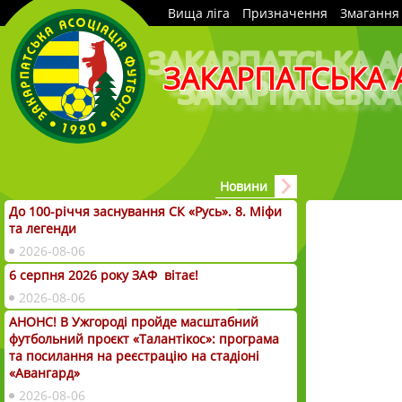
Вища ліга
Призначення
Змагання
ЗАКАРПАТСЬКА 
Новини
До 100-річчя заснування СК «Русь». 8. Міфи
та легенди
2026-08-06
6 серпня 2026 року ЗАФ вітає!
2026-08-06
АНОНС! В Ужгороді пройде масштабний
футбольний проєкт «Талантікос»: програма
та посилання на реєстрацію на стадіоні
«Авангард»
2026-08-06