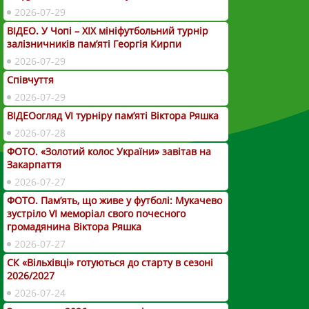
2026-07-29
ВІДЕО. У Чопі – ХІХ мініфутбольний турнір
залізничників пам’яті Георгія Кирпи
2026-07-29
Співчуття
2026-07-29
ВІДЕОогляд VІ турніру пам’яті Віктора Ряшка
2026-07-28
ФОТО. «Золотий колос України» завітав на
Закарпаття
2026-07-27
ФОТО. Пам’ять, що живе у футболі: Мукачево
зустріло VI меморіал свого почесного
громадянина Віктора Ряшка
2026-07-27
СК «Вільхівці» готуються до старту в сезоні
2026/2027
2026-07-24