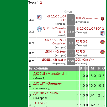
Тури:
1
2
1-й тур
КЗ СДЮСШОР
ФШ «Мукачево»
ЗОР
3
-
3
20.09
(
Мукачево)
(
Ужгород
)
ДЮСШ «Минай»
КЗ СДЮСШОР ЗОР-2
U-11
13
-
0
20.09
(
Ужгород)
(
Минай
)
ОК ДЮСШ ФСТ
FC FSG-2
«Україна»
2
-
3
20.09
(
Ужгород)
(
Ужгород
)
ДЮФК «Олімп»
FC FSG
3
-
1
20.09
(
Ужгород
)
(
Ужгород)
ДЮШФ «Зінедін»
ДСК «Сузір’я»
10
-
0
20.09
(
Баранинці
)
(
Свалява)
№
Команда
I
В
Н
П
М
Р
О
ДЮСШ «Минай» U-11
1
1
1
0
0
13
-
0
13
3
(Минай)
ДЮШФ «Зінедін»
2
1
1
0
0
10
-
0
10
3
(Баранинці)
ДЮФК «Олімп»
3
1
1
0
0
3
-
1
2
3
(Ужгород)
FC FSG-2
4
1
1
0
0
3
-
2
1
3