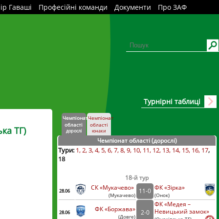
ір Гаваші
Професійні команди
Документи
Про ЗАФ
Турнірні таблиці
Чемпіонат
Чемпіонат
області
області
ка ТГ)
дорослі
юнаки
Чемпіонат області (дорослі
)
Тури:
1
2
3
4
5
6
7
8
9
10
11
12
13
14
15
16
17
18
18-й тур
СК «Мукачево»
ФК «Зірка»
11
-
0
28.06
(
Мукачево
)
(
Онок)
ФК «Медея –
ФК «Боржава»
Невицький замок»
2
-
0
28.06
(
Довге
)