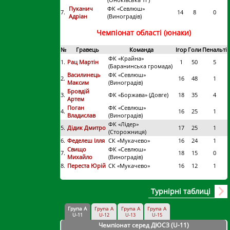
Пуканич
ФК «Севлюш»
7.
14
8
0
Адріан
(Виноградів)
Чемпіонат області (юнаки)
№
Гравець
Команда
Ігор
Голи
Пенальті
ФК «Крайна»
1.
Рац Мартін
1
50
5
(Баранинська громада)
Василинець
ФК «Севлюш»
2.
16
48
1
Максим
(Виноградів)
Бровдій
3.
ФК «Боржава» (Довге)
18
35
4
Артем
Поган
ФК «Севлюш»
4.
16
25
1
Владислав
(Виноградів)
ФК «Лідер»
5.
Дідик Дмитро
17
25
1
(Сторожниця)
6.
Феделеш Ілля
СК «Мукачево»
16
24
1
Свищо
ФК «Севлюш»
7.
18
15
0
Михайло
(Виноградів)
8.
Переста Юрій
СК «Мукачево»
16
12
1
Турнірні таблиці
Група А
Група А
Група А
Група А
U-11
U-12
U-13
U-15
Чемпіонат серед ДЮСЗ (U-11
)