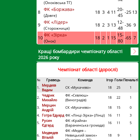
(Оноківська ТГ)
ФК «Боржава»
20
-
8
18
3
4
11
-25
13
45
(Довге)
ФК «Лідер»
12
-
9
18
2
3
13
-36
9
48
(Сторожниця)
ФК «Зірка»
15
-
10
18
2
1
15
-65
7
80
(Онок)
Кращі бомбардири чемпіонату області
2026 року
Чемпіонат області (дорослі)
№
Гравець
Команда
Ігор
Голи
Пенальті
Мердєєв
1.
СК «Мукачево»
18
25
1
Вадим
Чедрик
ФК «Севлюш»
2.
18
22
1
Михайло
(Виноградів)
Мерцин
3.
СК «Мукачево»
18
15
0
Андрій
4.
Готра Едуард
ФК «Лінці-Зірка» (Лінці)
16
11
3
Русин
ФК «Крайна»
5.
16
11
5
Єдгард
(Баранинська громада)
ФК «Медея –
Медведєв
6.
Невицький замок»
18
9
1
Віталій
(Оноківська ТГ)