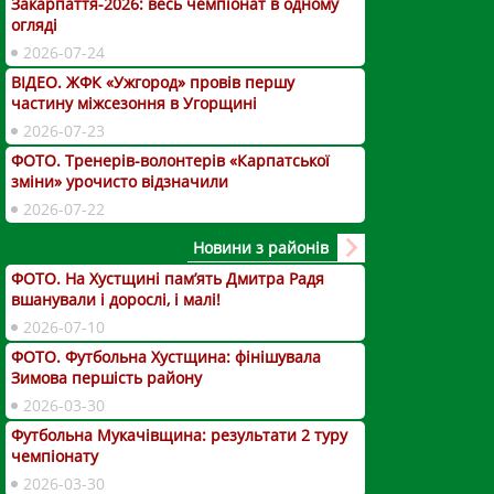
Закарпаття-2026: весь чемпіонат в одному
огляді
2026-07-24
ВІДЕО. ЖФК «Ужгород» провів першу
частину міжсезоння в Угорщині
2026-07-23
ФОТО. Тренерів-волонтерів «Карпатської
зміни» урочисто відзначили
2026-07-22
Новини з районів
ФОТО. На Хустщині пам’ять Дмитра Радя
вшанували і дорослі, і малі!
2026-07-10
ФОТО. Футбольна Хустщина: фінішувала
Зимова першість району
2026-03-30
Футбольна Мукачівщина: результати 2 туру
чемпіонату
2026-03-30