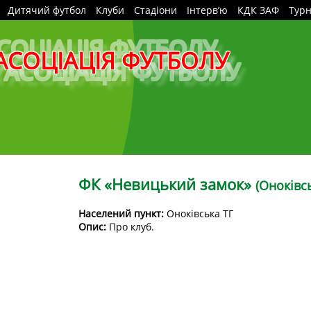
Дитячий футбол
Клуби
Стадіони
Інтерв’ю
КДК ЗАФ
Турн
АСОЦІАЦІЯ ФУТБОЛУ
ФК «Невицький замок»
(Оноківсь
Населений пункт:
Оноківська ТГ
Опис:
Про клуб.