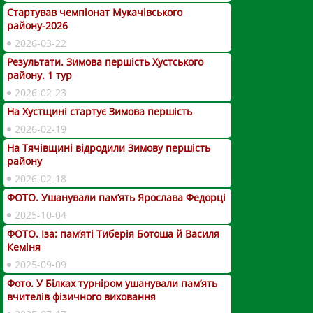
Стартував чемпіонат Мукачівського
району-2026
2026-03-22
Результати. Зимова першість Хустського
району. 1 тур
2026-02-23
На Хустщині стартує Зимова першість
2026-02-19
На Тячівщині відродили Зимову першість
району
2026-02-18
ФОТО. Ушанували пам’ять Ярослава Федорці
2025-10-04
ФОТО. Іза: пам’яті Тиберія Ботоша й Василя
Кеміня
2025-09-09
Фото. У Білках турніром ушанували пам’ять
вчителів фізичного виховання