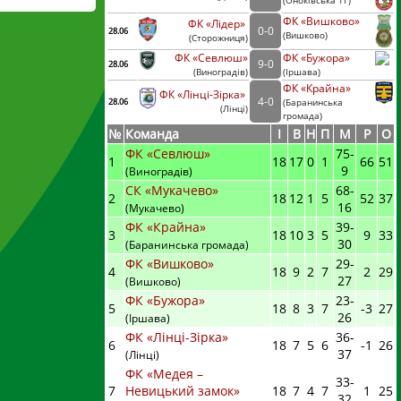
(
Оноківська ТГ)
ФК «Вишково»
ФК «Лідер»
0
-
0
28.06
(
Вишково)
(
Сторожниця
)
ФК «Севлюш»
ФК «Бужора»
9
-
0
28.06
(
Виноградів
)
(
Іршава)
ФК «Крайна»
ФК «Лінці-Зірка»
4
-
0
28.06
(
Баранинська
(
Лінці
)
громада)
№
Команда
I
В
Н
П
М
Р
О
ФК «Севлюш»
75
-
1
18
17
0
1
66
51
9
(Виноградів)
СК «Мукачево»
68
-
2
18
12
1
5
52
37
16
(Мукачево)
ФК «Крайна»
39
-
3
18
10
3
5
9
33
30
(Баранинська громада)
ФК «Вишково»
29
-
4
18
9
2
7
2
29
27
(Вишково)
ФК «Бужора»
23
-
5
18
8
3
7
-3
27
26
(Іршава)
ФК «Лінці-Зірка»
36
-
6
18
7
5
6
-1
26
37
(Лінці)
ФК «Медея –
33
-
7
Невицький замок»
18
7
4
7
1
25
32