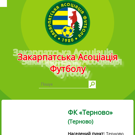
Головне меню
Закарпатська Асоціація
Футболу
ФК «Терново»
(Терново)
Населений пункт:
Терново