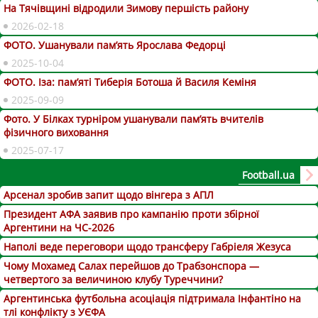
На Тячівщині відродили Зимову першість району
2026-02-18
ФОТО. Ушанували пам’ять Ярослава Федорці
2025-10-04
ФОТО. Іза: пам’яті Тиберія Ботоша й Василя Кеміня
2025-09-09
Фото. У Білках турніром ушанували пам’ять вчителів
фізичного виховання
2025-07-17
Football.ua
Арсенал зробив запит щодо вінгера з АПЛ
Президент АФА заявив про кампанію проти збірної
Аргентини на ЧС-2026
Наполі веде переговори щодо трансферу Габріеля Жезуса
Чому Мохамед Салах перейшов до Трабзонспора —
четвертого за величиною клубу Туреччини?
Аргентинська футбольна асоціація підтримала Інфантіно на
тлі конфлікту з УЄФА