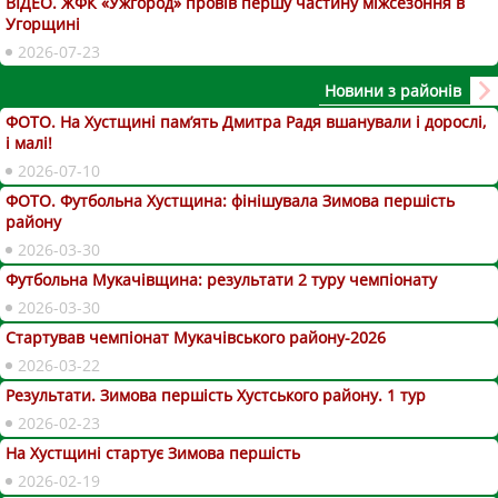
ВІДЕО. ЖФК «Ужгород» провів першу частину міжсезоння в
Угорщині
2026-07-23
Новини з районів
ФОТО. На Хустщині пам’ять Дмитра Радя вшанували і дорослі,
і малі!
2026-07-10
ФОТО. Футбольна Хустщина: фінішувала Зимова першість
району
2026-03-30
Футбольна Мукачівщина: результати 2 туру чемпіонату
2026-03-30
Стартував чемпіонат Мукачівського району-2026
2026-03-22
Результати. Зимова першість Хустського району. 1 тур
2026-02-23
На Хустщині стартує Зимова першість
2026-02-19