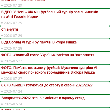
2026-07-29
ВІДЕО. У Чопі – ХІХ мініфутбольний турнір залізничників
пам’яті Георгія Кирпи
2026-07-29
Співчуття
2026-07-29
ВІДЕОогляд VІ турніру пам’яті Віктора Ряшка
2026-07-28
ФОТО. «Золотий колос України» завітав на Закарпаття
2026-07-27
ФОТО. Пам’ять, що живе у футболі: Мукачево зустріло VI
меморіал свого почесного громадянина Віктора Ряшка
2026-07-27
СК «Вільхівці» готуються до старту в сезоні 2026/2027
2026-07-24
Закарпаття-2026: весь чемпіонат в одному огляді
2026-07-24