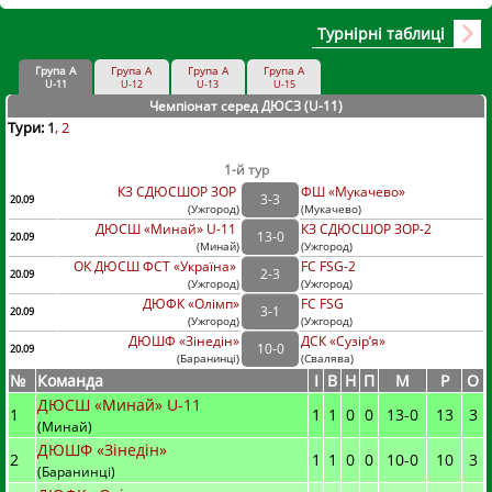
Турнірні таблиці
Група А
Група А
Група А
Група А
U-11
U-12
U-13
U-15
Чемпіонат серед ДЮСЗ (U-11
)
Тури:
1
2
1-й тур
КЗ СДЮСШОР ЗОР
ФШ «Мукачево»
3
-
3
20.09
(
Ужгород
)
(
Мукачево)
ДЮСШ «Минай» U-11
КЗ СДЮСШОР ЗОР-2
13
-
0
20.09
(
Минай
)
(
Ужгород)
ОК ДЮСШ ФСТ «Україна»
FC FSG-2
2
-
3
20.09
(
Ужгород
)
(
Ужгород)
ДЮФК «Олімп»
FC FSG
3
-
1
20.09
(
Ужгород
)
(
Ужгород)
ДЮШФ «Зінедін»
ДСК «Сузір’я»
10
-
0
20.09
(
Баранинці
)
(
Свалява)
№
Команда
I
В
Н
П
М
Р
О
ДЮСШ «Минай» U-11
1
1
1
0
0
13
-
0
13
3
(Минай)
ДЮШФ «Зінедін»
2
1
1
0
0
10
-
0
10
3
(Баранинці)