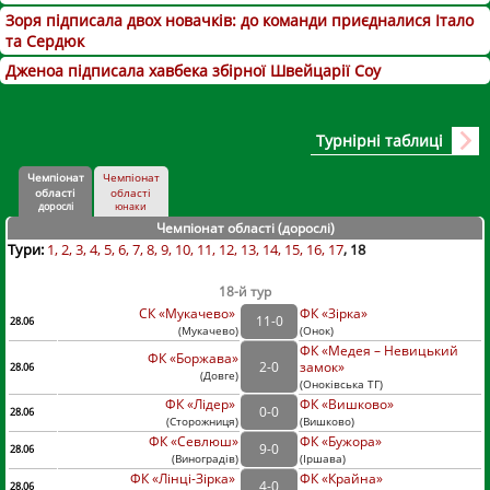
Зоря підписала двох новачків: до команди приєдналися Італо
та Сердюк
Дженоа підписала хавбека збірної Швейцарії Соу
Турнірні таблиці
Чемпіонат
Чемпіонат
області
області
дорослі
юнаки
Чемпіонат області (дорослі
)
Тури:
1
2
3
4
5
6
7
8
9
10
11
12
13
14
15
16
17
18
18-й тур
СК «Мукачево»
ФК «Зірка»
11
-
0
28.06
(
Мукачево
)
(
Онок)
ФК «Медея – Невицький
ФК «Боржава»
2
-
0
замок»
28.06
(
Довге
)
(
Оноківська ТГ)
ФК «Лідер»
ФК «Вишково»
0
-
0
28.06
(
Сторожниця
)
(
Вишково)
ФК «Севлюш»
ФК «Бужора»
9
-
0
28.06
(
Виноградів
)
(
Іршава)
ФК «Лінці-Зірка»
ФК «Крайна»
4
-
0
28.06