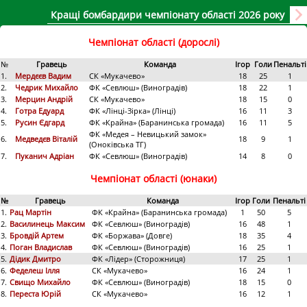
Кращі бомбардири чемпіонату області 2026 року
Чемпіонат області (дорослі)
№
Гравець
Команда
Ігор
Голи
Пенальті
1.
Мердєєв Вадим
СК «Мукачево»
18
25
1
2.
Чедрик Михайло
ФК «Севлюш» (Виноградів)
18
22
1
3.
Мерцин Андрій
СК «Мукачево»
18
15
0
4.
Готра Едуард
ФК «Лінці-Зірка» (Лінці)
16
11
3
5.
Русин Єдгард
ФК «Крайна» (Баранинська громада)
16
11
5
ФК «Медея – Невицький замок»
6.
Медведєв Віталій
18
9
1
(Оноківська ТГ)
7.
Пуканич Адріан
ФК «Севлюш» (Виноградів)
14
8
0
Чемпіонат області (юнаки)
№
Гравець
Команда
Ігор
Голи
Пенальті
1.
Рац Мартін
ФК «Крайна» (Баранинська громада)
1
50
5
2.
Василинець Максим
ФК «Севлюш» (Виноградів)
16
48
1
3.
Бровдій Артем
ФК «Боржава» (Довге)
18
35
4
4.
Поган Владислав
ФК «Севлюш» (Виноградів)
16
25
1
5.
Дідик Дмитро
ФК «Лідер» (Сторожниця)
17
25
1
6.
Феделеш Ілля
СК «Мукачево»
16
24
1
7.
Свищо Михайло
ФК «Севлюш» (Виноградів)
18
15
0
8.
Переста Юрій
СК «Мукачево»
16
12
1