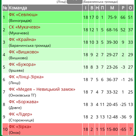
(
Лінці
)
(
Баранинська громада)
№
Команда
I
В
Н
П
М
Р
О
ФК «Севлюш»
1
18
17
0
1
75
-
9
66
51
(Виноградів)
СК «Мукачево»
2
18
12
1
5
68
-
16
52
37
(Мукачево)
ФК «Крайна»
3
18
10
3
5
39
-
30
9
33
(Баранинська громада)
ФК «Вишково»
4
18
9
2
7
29
-
27
2
29
(Вишково)
ФК «Бужора»
5
18
8
3
7
23
-
26
-3
27
(Іршава)
ФК «Лінці-Зірка»
6
18
7
5
6
36
-
37
-1
26
(Лінці)
ФК «Медея – Невицький замок»
7
18
7
4
7
33
-
32
1
25
(Оноківська ТГ)
ФК «Боржава»
8
18
3
4
11
20
-
45
-25
13
(Довге)
ФК «Лідер»
9
18
2
3
13
12
-
48
-36
9
(Сторожниця)
ФК «Зірка»
10
18
2
1
15
15
-
80
-65
7
(Онок)