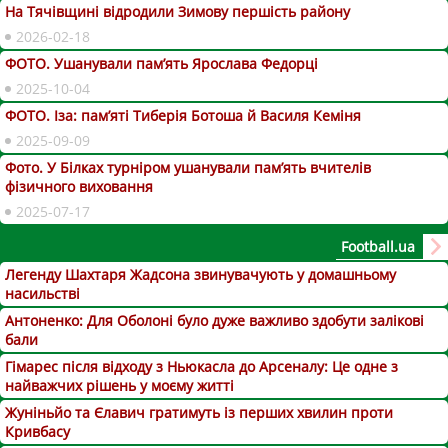
На Тячівщині відродили Зимову першість району
2026-02-18
ФОТО. Ушанували пам’ять Ярослава Федорці
2025-10-04
ФОТО. Іза: пам’яті Тиберія Ботоша й Василя Кеміня
2025-09-09
Фото. У Білках турніром ушанували пам’ять вчителів
фізичного виховання
2025-07-17
Football.ua
Легенду Шахтаря Жадсона звинувачують у домашньому
насильстві
Антоненко: Для Оболоні було дуже важливо здобути залікові
бали
Гімарес після відходу з Ньюкасла до Арсеналу: Це одне з
найважчих рішень у моєму житті
Жуніньйо та Єлавич гратимуть із перших хвилин проти
Кривбасу