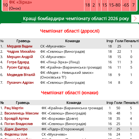
ФК «Зірка»
10
18
2
1
15
15
-
80
-65
7
(Онок)
Кращі бомбардири чемпіонату області 2026 року
Чемпіонат області (дорослі)
№
Гравець
Команда
Ігор
Голи
Пенальті
1.
Мердєєв Вадим
СК «Мукачево»
18
25
1
2.
Чедрик Михайло
ФК «Севлюш» (Виноградів)
18
22
1
3.
Мерцин Андрій
СК «Мукачево»
18
15
0
4.
Готра Едуард
ФК «Лінці-Зірка» (Лінці)
16
11
3
5.
Русин Єдгард
ФК «Крайна» (Баранинська громада)
16
11
5
ФК «Медея – Невицький замок»
6.
Медведєв Віталій
18
9
1
(Оноківська ТГ)
7.
Пуканич Адріан
ФК «Севлюш» (Виноградів)
14
8
0
Чемпіонат області (юнаки)
№
Гравець
Команда
Ігор
Голи
Пенальті
1.
Рац Мартін
ФК «Крайна» (Баранинська громада)
1
50
5
2.
Василинець Максим
ФК «Севлюш» (Виноградів)
16
48
1
3.
Бровдій Артем
ФК «Боржава» (Довге)
18
35
4
4.
Поган Владислав
ФК «Севлюш» (Виноградів)
16
25
1
5.
Дідик Дмитро
ФК «Лідер» (Сторожниця)
17
25
1
6.
Феделеш Ілля
СК «Мукачево»
16
24
1