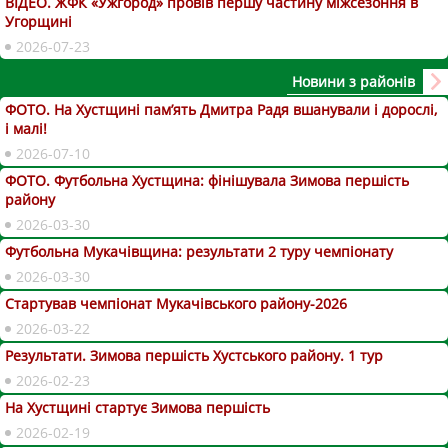
ВІДЕО. ЖФК «Ужгород» провів першу частину міжсезоння в
Угорщині
2026-07-23
Новини з районів
ФОТО. На Хустщині пам’ять Дмитра Радя вшанували і дорослі,
і малі!
2026-07-10
ФОТО. Футбольна Хустщина: фінішувала Зимова першість
району
2026-03-30
Футбольна Мукачівщина: результати 2 туру чемпіонату
2026-03-30
Стартував чемпіонат Мукачівського району-2026
2026-03-22
Результати. Зимова першість Хустського району. 1 тур
2026-02-23
На Хустщині стартує Зимова першість
2026-02-19