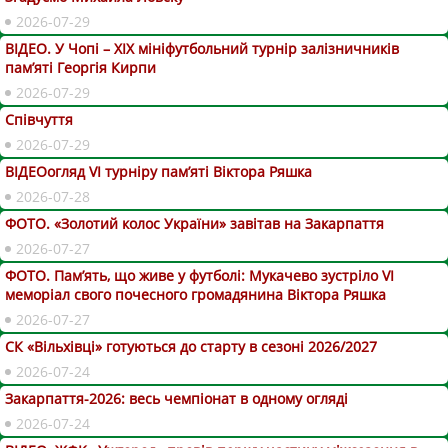
2026-07-29
ВІДЕО. У Чопі – ХІХ мініфутбольний турнір залізничників
пам’яті Георгія Кирпи
2026-07-29
Співчуття
2026-07-29
ВІДЕОогляд VІ турніру пам’яті Віктора Ряшка
2026-07-28
ФОТО. «Золотий колос України» завітав на Закарпаття
2026-07-27
ФОТО. Пам’ять, що живе у футболі: Мукачево зустріло VI
меморіал свого почесного громадянина Віктора Ряшка
2026-07-27
СК «Вільхівці» готуються до старту в сезоні 2026/2027
2026-07-24
Закарпаття-2026: весь чемпіонат в одному огляді
2026-07-24