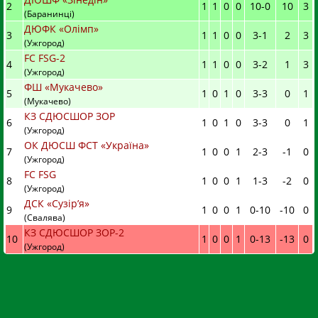
2
1
1
0
0
10
-
0
10
3
(Баранинці)
ДЮФК «Олімп»
3
1
1
0
0
3
-
1
2
3
(Ужгород)
FC FSG-2
4
1
1
0
0
3
-
2
1
3
(Ужгород)
ФШ «Мукачево»
5
1
0
1
0
3
-
3
0
1
(Мукачево)
КЗ СДЮСШОР ЗОР
6
1
0
1
0
3
-
3
0
1
(Ужгород)
ОК ДЮСШ ФСТ «Україна»
7
1
0
0
1
2
-
3
-1
0
(Ужгород)
FC FSG
8
1
0
0
1
1
-
3
-2
0
(Ужгород)
ДСК «Сузір’я»
9
1
0
0
1
0
-
10
-10
0
(Свалява)
КЗ СДЮСШОР ЗОР-2
10
1
0
0
1
0
-
13
-13
0
(Ужгород)