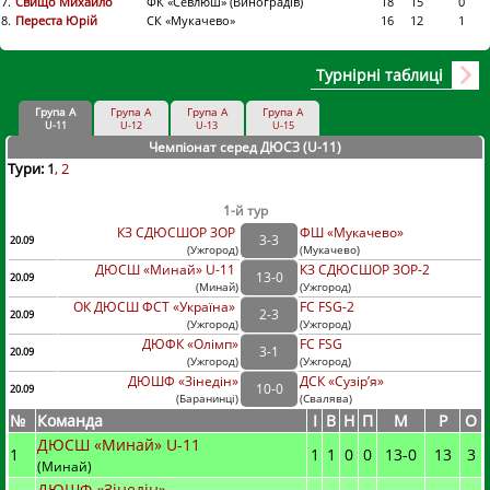
7.
Свищо Михайло
ФК «Севлюш» (Виноградів)
18
15
0
8.
Переста Юрій
СК «Мукачево»
16
12
1
Турнірні таблиці
Група А
Група А
Група А
Група А
U-11
U-12
U-13
U-15
Чемпіонат серед ДЮСЗ (U-11
)
Тури:
1
2
1-й тур
КЗ СДЮСШОР ЗОР
ФШ «Мукачево»
3
-
3
20.09
(
Ужгород
)
(
Мукачево)
ДЮСШ «Минай» U-11
КЗ СДЮСШОР ЗОР-2
13
-
0
20.09
(
Минай
)
(
Ужгород)
ОК ДЮСШ ФСТ «Україна»
FC FSG-2
2
-
3
20.09
(
Ужгород
)
(
Ужгород)
ДЮФК «Олімп»
FC FSG
3
-
1
20.09
(
Ужгород
)
(
Ужгород)
ДЮШФ «Зінедін»
ДСК «Сузір’я»
10
-
0
20.09
(
Баранинці
)
(
Свалява)
№
Команда
I
В
Н
П
М
Р
О
ДЮСШ «Минай» U-11
1
1
1
0
0
13
-
0
13
3
(Минай)
ДЮШФ «Зінедін»