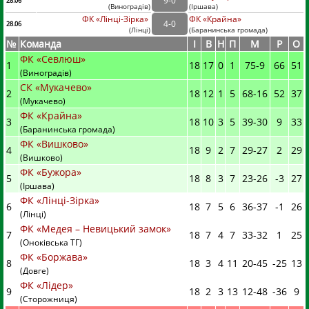
9
-
0
28.06
(
Виноградів
)
(
Іршава)
ФК «Лінці-Зірка»
ФК «Крайна»
4
-
0
28.06
(
Лінці
)
(
Баранинська громада)
№
Команда
I
В
Н
П
М
Р
О
ФК «Севлюш»
1
18
17
0
1
75
-
9
66
51
(Виноградів)
СК «Мукачево»
2
18
12
1
5
68
-
16
52
37
(Мукачево)
ФК «Крайна»
3
18
10
3
5
39
-
30
9
33
(Баранинська громада)
ФК «Вишково»
4
18
9
2
7
29
-
27
2
29
(Вишково)
ФК «Бужора»
5
18
8
3
7
23
-
26
-3
27
(Іршава)
ФК «Лінці-Зірка»
6
18
7
5
6
36
-
37
-1
26
(Лінці)
ФК «Медея – Невицький замок»
7
18
7
4
7
33
-
32
1
25
(Оноківська ТГ)
ФК «Боржава»
8
18
3
4
11
20
-
45
-25
13
(Довге)
ФК «Лідер»
9
18
2
3
13
12
-
48
-36
9
(Сторожниця)