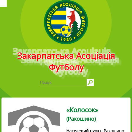
Головне меню
Закарпатська Асоціація
Футболу
«Колосок»
(Ракошино)
Населений пункт:
Ракошино