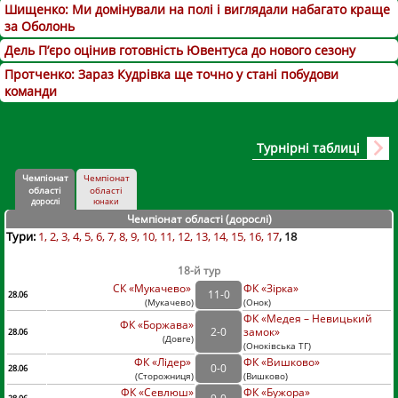
Шищенко: Ми домінували на полі і виглядали набагато краще
за Оболонь
Дель П’єро оцінив готовність Ювентуса до нового сезону
Протченко: Зараз Кудрівка ще точно у стані побудови
команди
Турнірні таблиці
Чемпіонат
Чемпіонат
області
області
дорослі
юнаки
Чемпіонат області (дорослі
)
Тури:
1
2
3
4
5
6
7
8
9
10
11
12
13
14
15
16
17
18
18-й тур
СК «Мукачево»
ФК «Зірка»
11
-
0
28.06
(
Мукачево
)
(
Онок)
ФК «Медея – Невицький
ФК «Боржава»
2
-
0
замок»
28.06
(
Довге
)
(
Оноківська ТГ)
ФК «Лідер»
ФК «Вишково»
0
-
0
28.06
(
Сторожниця
)
(
Вишково)
ФК «Севлюш»
ФК «Бужора»