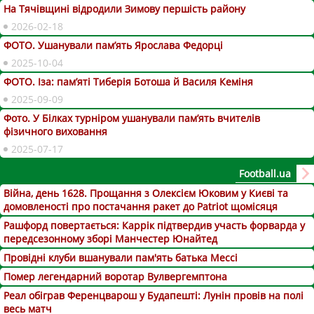
На Тячівщині відродили Зимову першість району
2026-02-18
ФОТО. Ушанували пам’ять Ярослава Федорці
2025-10-04
ФОТО. Іза: пам’яті Тиберія Ботоша й Василя Кеміня
2025-09-09
Фото. У Білках турніром ушанували пам’ять вчителів
фізичного виховання
2025-07-17
Football.ua
Війна, день 1628. Прощання з Олексієм Юковим у Києві та
домовленості про постачання ракет до Patriot щомісяця
Рашфорд повертається: Каррік підтвердив участь форварда у
передсезонному зборі Манчестер Юнайтед
Провідні клуби вшанували пам'ять батька Мессі
Помер легендарний воротар Вулвергемптона
Реал обіграв Ференцварош у Будапешті: Лунін провів на полі
весь матч