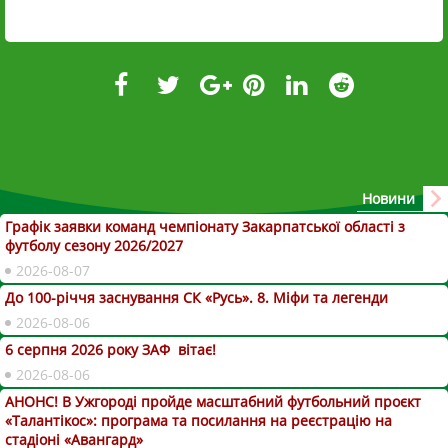
Новини
Графік заявки команд чемпіонату Закарпатської області з
футболу сезону 2026/2027
2026-08-07
До 100-річчя заснування СК «Русь». 8. Міфи та легенди
2026-08-06
6 серпня 2026 року ЗАФ вітає!
2026-08-06
АНОНС! В Ужгороді пройде масштабний футбольний проєкт
«Талантікос»: програма та посилання на реєстрацію на
стадіоні «Авангард»