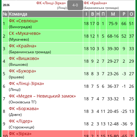
ФК «Лінці-Зірка»
ФК «Крайна»
4
-
0
28.06
(
Лінці
)
(
Баранинська громада)
№
Команда
I
В
Н
П
М
Р
О
ФК «Севлюш»
1
18
17
0
1
75
-
9
66
51
(Виноградів)
СК «Мукачево»
2
18
12
1
5
68
-
16
52
37
(Мукачево)
ФК «Крайна»
3
18
10
3
5
39
-
30
9
33
(Баранинська громада)
ФК «Вишково»
4
18
9
2
7
29
-
27
2
29
(Вишково)
ФК «Бужора»
5
18
8
3
7
23
-
26
-3
27
(Іршава)
ФК «Лінці-Зірка»
6
18
7
5
6
36
-
37
-1
26
(Лінці)
ФК «Медея – Невицький замок»
7
18
7
4
7
33
-
32
1
25
(Оноківська ТГ)
ФК «Боржава»
8
18
3
4
11
20
-
45
-25
13
(Довге)
ФК «Лідер»
9
18
2
3
13
12
-
48
-36
9
(Сторожниця)
ФК «Зірка»
10
18
2
1
15
15
-
80
-65
7