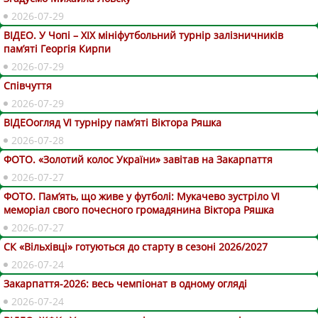
2026-07-29
ВІДЕО. У Чопі – ХІХ мініфутбольний турнір залізничників
пам’яті Георгія Кирпи
2026-07-29
Співчуття
2026-07-29
ВІДЕОогляд VІ турніру пам’яті Віктора Ряшка
2026-07-28
ФОТО. «Золотий колос України» завітав на Закарпаття
2026-07-27
ФОТО. Пам’ять, що живе у футболі: Мукачево зустріло VI
меморіал свого почесного громадянина Віктора Ряшка
2026-07-27
СК «Вільхівці» готуються до старту в сезоні 2026/2027
2026-07-24
Закарпаття-2026: весь чемпіонат в одному огляді
2026-07-24