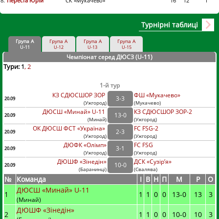
8.
Переста Юрій
СК «Мукачево»
16
12
1
Турнірні таблиці
Група А
Група А
Група А
Група А
U-11
U-12
U-13
U-15
Чемпіонат серед ДЮСЗ (U-11
)
Тури:
1
2
1-й тур
КЗ СДЮСШОР ЗОР
ФШ «Мукачево»
3
-
3
20.09
(
Ужгород
)
(
Мукачево)
ДЮСШ «Минай» U-11
КЗ СДЮСШОР ЗОР-2
13
-
0
20.09
(
Минай
)
(
Ужгород)
ОК ДЮСШ ФСТ «Україна»
FC FSG-2
2
-
3
20.09
(
Ужгород
)
(
Ужгород)
ДЮФК «Олімп»
FC FSG
3
-
1
20.09
(
Ужгород
)
(
Ужгород)
ДЮШФ «Зінедін»
ДСК «Сузір’я»
10
-
0
20.09
(
Баранинці
)
(
Свалява)
№
Команда
I
В
Н
П
М
Р
О
ДЮСШ «Минай» U-11
1
1
1
0
0
13
-
0
13
3
(Минай)
ДЮШФ «Зінедін»
2
1
1
0
0
10
-
0
10
3