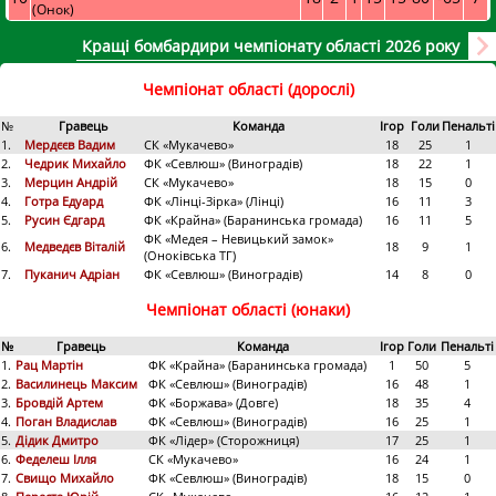
(Онок)
Кращі бомбардири чемпіонату області 2026 року
Чемпіонат області (дорослі)
№
Гравець
Команда
Ігор
Голи
Пенальті
1.
Мердєєв Вадим
СК «Мукачево»
18
25
1
2.
Чедрик Михайло
ФК «Севлюш» (Виноградів)
18
22
1
3.
Мерцин Андрій
СК «Мукачево»
18
15
0
4.
Готра Едуард
ФК «Лінці-Зірка» (Лінці)
16
11
3
5.
Русин Єдгард
ФК «Крайна» (Баранинська громада)
16
11
5
ФК «Медея – Невицький замок»
6.
Медведєв Віталій
18
9
1
(Оноківська ТГ)
7.
Пуканич Адріан
ФК «Севлюш» (Виноградів)
14
8
0
Чемпіонат області (юнаки)
№
Гравець
Команда
Ігор
Голи
Пенальті
1.
Рац Мартін
ФК «Крайна» (Баранинська громада)
1
50
5
2.
Василинець Максим
ФК «Севлюш» (Виноградів)
16
48
1
3.
Бровдій Артем
ФК «Боржава» (Довге)
18
35
4
4.
Поган Владислав
ФК «Севлюш» (Виноградів)
16
25
1
5.
Дідик Дмитро
ФК «Лідер» (Сторожниця)
17
25
1
6.
Феделеш Ілля
СК «Мукачево»
16
24
1
7.
Свищо Михайло
ФК «Севлюш» (Виноградів)
18
15
0