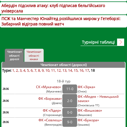
Абердін підсилив атаку: клуб підписав бельгійського
універсала
ПСЖ та Манчестер Юнайтед розійшлися миром у Гетеборзі:
Забарний відіграв повний матч
Турнірні таблиці
Чемпіонат
Чемпіонат
області
області
дорослі
юнаки
Чемпіонат області (дорослі
)
Тури:
1
2
3
4
5
6
7
8
9
10
11
12
13
14
15
16
17
18
18-й тур
СК «Мукачево»
ФК «Зірка»
11
-
0
28.06
(
Мукачево
)
(
Онок)
ФК «Медея – Невицький
ФК «Боржава»
2
-
0
замок»
28.06
(
Довге
)
(
Оноківська ТГ)
ФК «Лідер»
ФК «Вишково»
0
-
0
28.06
(
Сторожниця
)
(
Вишково)
ФК «Севлюш»
ФК «Бужора»
9
-
0
28.06
(
Виноградів
)
(
Іршава)