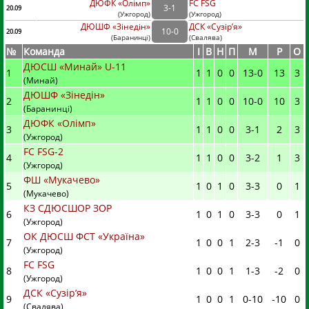
ДЮФК «Олімп»
FC FSG
3
-
1
20.09
(
Ужгород
)
(
Ужгород)
ДЮШФ «Зінедін»
ДСК «Сузір’я»
10
-
0
20.09
(
Баранинці
)
(
Свалява)
№
Команда
I
В
Н
П
М
Р
О
ДЮСШ «Минай» U-11
1
1
1
0
0
13
-
0
13
3
(Минай)
ДЮШФ «Зінедін»
2
1
1
0
0
10
-
0
10
3
(Баранинці)
ДЮФК «Олімп»
3
1
1
0
0
3
-
1
2
3
(Ужгород)
FC FSG-2
4
1
1
0
0
3
-
2
1
3
(Ужгород)
ФШ «Мукачево»
5
1
0
1
0
3
-
3
0
1
(Мукачево)
КЗ СДЮСШОР ЗОР
6
1
0
1
0
3
-
3
0
1
(Ужгород)
ОК ДЮСШ ФСТ «Україна»
7
1
0
0
1
2
-
3
-1
0
(Ужгород)
FC FSG
8
1
0
0
1
1
-
3
-2
0
(Ужгород)
ДСК «Сузір’я»
9
1
0
0
1
0
-
10
-10
0
(Свалява)