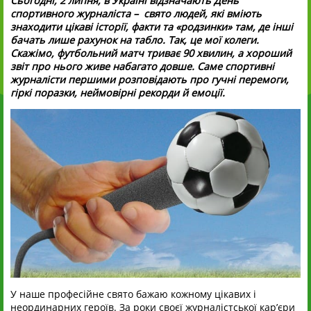
Сьогодні, 2 липня, в Україні відзначають День
спортивного журналіста – свято людей, які вміють
знаходити цікаві історії, факти та «родзинки» там, де інші
бачать лише рахунок на табло. Так, це мої колеги.
Скажімо, футбольний матч триває 90 хвилин, а хороший
звіт про нього живе набагато довше. Саме спортивні
журналісти першими розповідають про гучні перемоги,
гіркі поразки, неймовірні рекорди й емоції.
У наше професійне свято бажаю кожному цікавих і
неординарних героїв. За роки своєї журналістської кар’єри