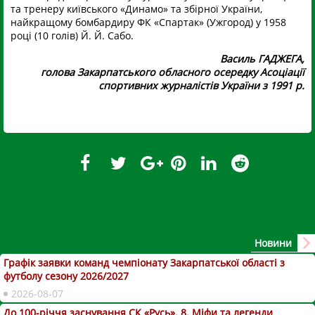
та тренеру київського «Динамо» та збірної України,
найкращому бомбардиру ФК «Спартак» (Ужгород) у 1958
році (10 голів) Й. Й. Сабо.
Василь ГАДЖЕГА,
голова Закарпатського обласного осередку Асоціації
спортивних журналістів України з 1991 р.
Новини
Графік заявки команд чемпіонату Закарпатської області з
футболу сезону 2026/2027
2026-08-07
До 100-річчя заснування СК «Русь». 8. Міфи та легенди