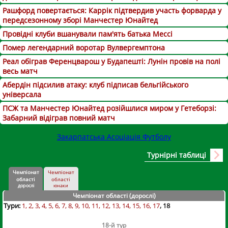
Рашфорд повертається: Каррік підтвердив участь форварда у
передсезонному зборі Манчестер Юнайтед
Провідні клуби вшанували пам'ять батька Мессі
Помер легендарний воротар Вулвергемптона
Реал обіграв Ференцварош у Будапешті: Лунін провів на полі
весь матч
Абердін підсилив атаку: клуб підписав бельгійського
універсала
ПСЖ та Манчестер Юнайтед розійшлися миром у Гетеборзі:
Забарний відіграв повний матч
Закарпатська Асоціація Футболу
Турнірні таблиці
Чемпіонат
Чемпіонат
області
області
дорослі
юнаки
Чемпіонат області (дорослі
)
Тури:
1
2
3
4
5
6
7
8
9
10
11
12
13
14
15
16
17
18
18-й тур