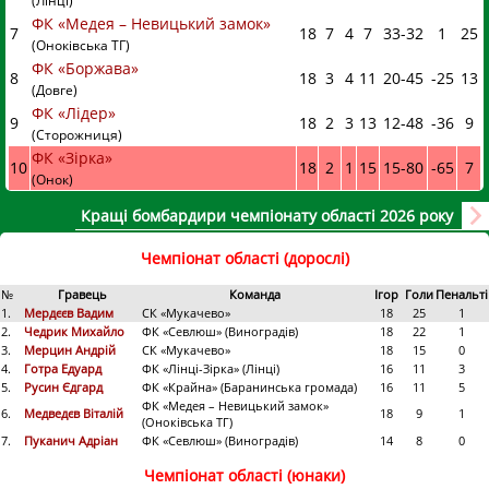
(Лінці)
ФК «Медея – Невицький замок»
7
18
7
4
7
33
-
32
1
25
(Оноківська ТГ)
ФК «Боржава»
8
18
3
4
11
20
-
45
-25
13
(Довге)
ФК «Лідер»
9
18
2
3
13
12
-
48
-36
9
(Сторожниця)
ФК «Зірка»
10
18
2
1
15
15
-
80
-65
7
(Онок)
Кращі бомбардири чемпіонату області 2026 року
Чемпіонат області (дорослі)
№
Гравець
Команда
Ігор
Голи
Пенальті
1.
Мердєєв Вадим
СК «Мукачево»
18
25
1
2.
Чедрик Михайло
ФК «Севлюш» (Виноградів)
18
22
1
3.
Мерцин Андрій
СК «Мукачево»
18
15
0
4.
Готра Едуард
ФК «Лінці-Зірка» (Лінці)
16
11
3
5.
Русин Єдгард
ФК «Крайна» (Баранинська громада)
16
11
5
ФК «Медея – Невицький замок»
6.
Медведєв Віталій
18
9
1
(Оноківська ТГ)
7.
Пуканич Адріан
ФК «Севлюш» (Виноградів)
14
8
0
Чемпіонат області (юнаки)