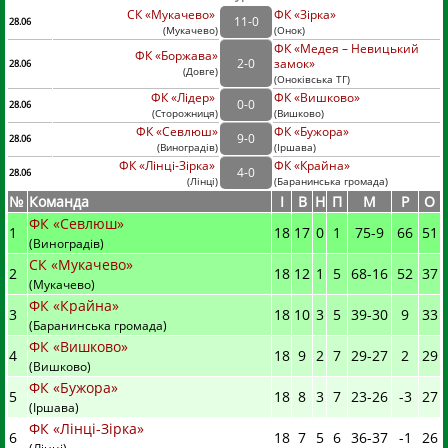
СК «Мукачево»
ФК «Зірка»
11
-
0
28.06
(
Мукачево
)
(
Онок)
ФК «Медея – Невицький
ФК «Боржава»
2
-
0
замок»
28.06
(
Довге
)
(
Оноківська ТГ)
ФК «Лідер»
ФК «Вишково»
0
-
0
28.06
(
Сторожниця
)
(
Вишково)
ФК «Севлюш»
ФК «Бужора»
9
-
0
28.06
(
Виноградів
)
(
Іршава)
ФК «Лінці-Зірка»
ФК «Крайна»
4
-
0
28.06
(
Лінці
)
(
Баранинська громада)
№
Команда
I
В
Н
П
М
Р
О
ФК «Севлюш»
1
18
17
0
1
75
-
9
66
51
(Виноградів)
СК «Мукачево»
2
18
12
1
5
68
-
16
52
37
(Мукачево)
ФК «Крайна»
3
18
10
3
5
39
-
30
9
33
(Баранинська громада)
ФК «Вишково»
4
18
9
2
7
29
-
27
2
29
(Вишково)
ФК «Бужора»
5
18
8
3
7
23
-
26
-3
27
(Іршава)
ФК «Лінці-Зірка»
6
18
7
5
6
36
-
37
-1
26