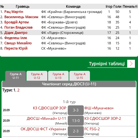
№
Гравець
Команда
Ігор
Голи
Пенальті
1.
Рац Мартін
ФК «Крайна» (Баранинська громада)
1
50
5
2.
Василинець Максим
ФК «Севлюш» (Виноградів)
16
48
1
3.
Бровдій Артем
ФК «Боржава» (Довге)
18
35
4
4.
Поган Владислав
ФК «Севлюш» (Виноградів)
16
25
1
5.
Дідик Дмитро
ФК «Лідер» (Сторожниця)
17
25
1
6.
Феделеш Ілля
СК «Мукачево»
16
24
1
7.
Свищо Михайло
ФК «Севлюш» (Виноградів)
18
15
0
8.
Переста Юрій
СК «Мукачево»
16
12
1
Турнірні таблиці
Група А
Група А
Група А
Група А
U-11
U-12
U-13
U-15
Чемпіонат серед ДЮСЗ (U-11
)
Тури:
1
2
1-й тур
КЗ СДЮСШОР ЗОР
ФШ «Мукачево»
3
-
3
20.09
(
Ужгород
)
(
Мукачево)
ДЮСШ «Минай» U-11
КЗ СДЮСШОР ЗОР-2
13
-
0
20.09
(
Минай
)
(
Ужгород)
ОК ДЮСШ ФСТ «Україна»
FC FSG-2
2
-
3
20.09
(
Ужгород
)
(
Ужгород)