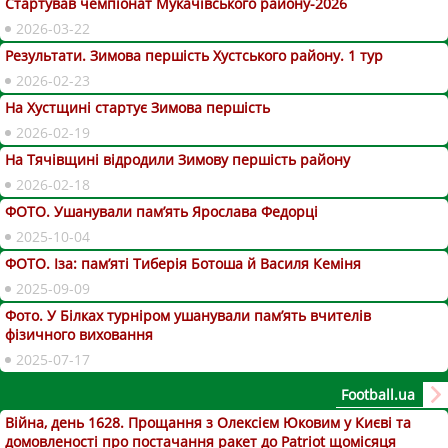
Стартував чемпіонат Мукачівського району-2026
2026-03-22
Результати. Зимова першість Хустського району. 1 тур
2026-02-23
На Хустщині стартує Зимова першість
2026-02-19
На Тячівщині відродили Зимову першість району
2026-02-18
ФОТО. Ушанували пам’ять Ярослава Федорці
2025-10-04
ФОТО. Іза: пам’яті Тиберія Ботоша й Василя Кеміня
2025-09-09
Фото. У Білках турніром ушанували пам’ять вчителів
фізичного виховання
2025-07-17
Football.ua
Війна, день 1628. Прощання з Олексієм Юковим у Києві та
домовленості про постачання ракет до Patriot щомісяця