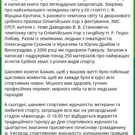
я написав книги про легендарних закарпатців. Зокрема,
про найсильнішого челядника світу у ХХ столітті І. Ф.
Фірцака-Кротона; 5-разового чемпіона світу та дворазового
срібного призера Олімпійських ігор з фехтування, ЗМС
СРСР, жителя с. Нове Давидково В. В. Станковича;
чемпіонку світу та Олімпійських ігор з гандболу Н. Р. Гецко-
Лобову. Разом із земляками, людьми з інвалідністю
Олександром Суханом із Мукачева та Юрієм Драбом із
Виноградова, у 2000 році ми підкорили Говерлу. Загалом я
написав і надрукував понад 250 матеріалів про найкращих
атлетів Срібної землі з різних видів спорту.
Шановні колеги! Бажаю, щоб у вашому житті було побільше
щасливих моментів, щоб ви завжди були в курсі всіх
спортивних новин. Міцного вам здоров’я, гучних
професійних перемог, мирного неба та всіх людських
гараздів!
А сьогодні, шановні спортивні журналісти, ветерани та
любителі спорту, запрошую всіх вас на ужгородський
стадіон «Авангард». О 16:00 тут відбудеться відкриття
традиційного турніру до Дня спортивного журналіста.
Цьогорічні змагання присвячені почесному громадянину
м. Ужгород, спортивному журналісту, колишньому гравцеві