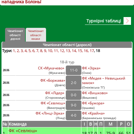
нападника Болоньї
Турнірні таблиці
Чемпіонат
Чемпіонат
області
області
дорослі
юнаки
Чемпіонат області (дорослі
)
Тури:
1
2
3
4
5
6
7
8
9
10
11
12
13
14
15
16
17
18
18-й тур
СК «Мукачево»
ФК «Зірка»
11
-
0
28.06
(
Мукачево
)
(
Онок)
ФК «Медея – Невицький
ФК «Боржава»
2
-
0
замок»
28.06
(
Довге
)
(
Оноківська ТГ)
ФК «Лідер»
ФК «Вишково»
0
-
0
28.06
(
Сторожниця
)
(
Вишково)
ФК «Севлюш»
ФК «Бужора»
9
-
0
28.06
(
Виноградів
)
(
Іршава)
ФК «Лінці-Зірка»
ФК «Крайна»
4
-
0
28.06
(
Лінці
)
(
Баранинська громада)
№
Команда
I
В
Н
П
М
Р
О
ФК «Севлюш»
1
18
17
0
1
75
-
9
66
51