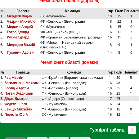
Чемпіонат області (дорослі)
№
Гравець
Команда
Ігор
Голи
Пенальті
1.
Мердєєв Вадим
СК «Мукачево»
18
25
1
2.
Чедрик Михайло
ФК «Севлюш» (Виноградів)
18
22
1
3.
Мерцин Андрій
СК «Мукачево»
18
15
0
4.
Готра Едуард
ФК «Лінці-Зірка» (Лінці)
16
11
3
5.
Русин Єдгард
ФК «Крайна» (Баранинська громада)
16
11
5
ФК «Медея – Невицький замок»
6.
Медведєв Віталій
18
9
1
(Оноківська ТГ)
7.
Пуканич Адріан
ФК «Севлюш» (Виноградів)
14
8
0
Чемпіонат області (юнаки)
№
Гравець
Команда
Ігор
Голи
Пенальті
1.
Рац Мартін
ФК «Крайна» (Баранинська громада)
1
50
5
2.
Василинець Максим
ФК «Севлюш» (Виноградів)
16
48
1
3.
Бровдій Артем
ФК «Боржава» (Довге)
18
35
4
4.
Поган Владислав
ФК «Севлюш» (Виноградів)
16
25
1
5.
Дідик Дмитро
ФК «Лідер» (Сторожниця)
17
25
1
6.
Феделеш Ілля
СК «Мукачево»
16
24
1
7.
Свищо Михайло
ФК «Севлюш» (Виноградів)
18
15
0
8.
Переста Юрій
СК «Мукачево»
16
12
1
Турнірні таблиці