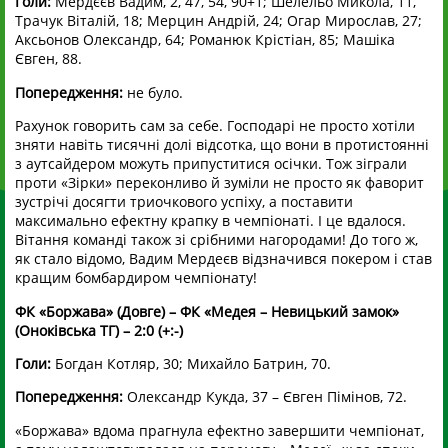
Голи:
Мердєєв Вадим, 2, 47, 54, 90+1; Шелельо Микола, 11,
Трачук Віталій, 18; Мерцин Андрій, 24; Огар Мирослав, 27;
Аксьонов Олександр, 64; Романюк Крістіан, 85; Машіка
Євген, 88.
Попередження:
не було.
Рахунок говорить сам за себе. Господарі не просто хотіли
зняти навіть тисячні долі відсотка, що вони в протистоянні
з аутсайдером можуть припуститися осічки. Тож зіграли
проти «Зірки» переконливо й зуміли не просто як фаворит
зустрічі досягти триочкового успіху, а поставити
максимально ефектну крапку в чемпіонаті. І це вдалося.
Вітання команді також зі срібними нагородами! До того ж,
як стало відомо, Вадим Мердеєв відзначився покером і став
кращим бомбардиром чемпіонату!
ФК «Боржава» (Довге) – ФК «Медея – Невицький замок»
(Оноківська ТГ) – 2:0 (+:-)
Голи:
Богдан Котляр, 30; Михайло Батрин, 70.
Попередження:
Олександр Кукда, 37 – Євген Пімінов, 72.
«Боржава» вдома прагнула ефектно завершити чемпіонат,