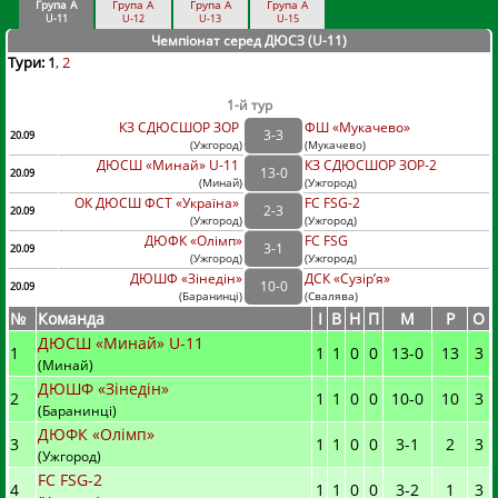
Група А
Група А
Група А
Група А
U-11
U-12
U-13
U-15
Чемпіонат серед ДЮСЗ (U-11
)
Тури:
1
2
1-й тур
КЗ СДЮСШОР ЗОР
ФШ «Мукачево»
3
-
3
20.09
(
Ужгород
)
(
Мукачево)
ДЮСШ «Минай» U-11
КЗ СДЮСШОР ЗОР-2
13
-
0
20.09
(
Минай
)
(
Ужгород)
ОК ДЮСШ ФСТ «Україна»
FC FSG-2
2
-
3
20.09
(
Ужгород
)
(
Ужгород)
ДЮФК «Олімп»
FC FSG
3
-
1
20.09
(
Ужгород
)
(
Ужгород)
ДЮШФ «Зінедін»
ДСК «Сузір’я»
10
-
0
20.09
(
Баранинці
)
(
Свалява)
№
Команда
I
В
Н
П
М
Р
О
ДЮСШ «Минай» U-11
1
1
1
0
0
13
-
0
13
3
(Минай)
ДЮШФ «Зінедін»
2
1
1
0
0
10
-
0
10
3
(Баранинці)
ДЮФК «Олімп»
3
1
1
0
0
3
-
1
2
3
(Ужгород)
FC FSG-2
4
1
1
0
0
3
-
2
1
3