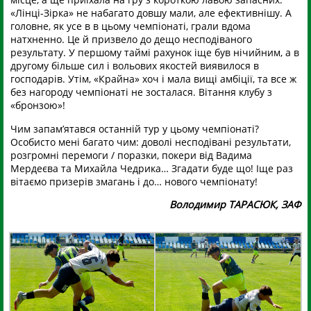
«Лінці-Зірка» не набагато довшу мали, але ефективнішу. А
головне, як усе в в цьому чемпіонаті, грали вдома
натхненно. Це й призвело до дещо несподіваного
результату. У першому таймі рахунок іще був нічийним, а в
другому більше сил і вольових якостей виявилося в
господарів. Утім, «Крайна» хоч і мала вищі амбіції, та все ж
без нагороду чемпіонаті не зосталася. Вітання клубу з
«бронзою»!
Чим запам’ятався останній тур у цьому чемпіонаті?
Особисто мені багато чим: доволі несподівані результати,
розгромні перемоги / поразки, покери від Вадима
Мердеєва та Михайла Чедрика… Згадати буде що! Іще раз
вітаємо призерів змагань і до… нового чемпіонату!
Володимир ТАРАСЮК, ЗАФ