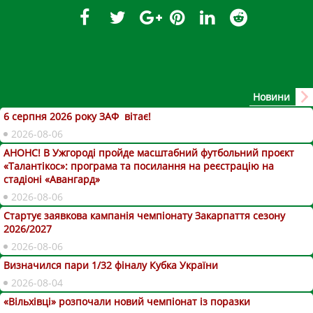
Новини
6 серпня 2026 року ЗАФ вітає!
2026-08-06
АНОНС! В Ужгороді пройде масштабний футбольний проєкт
«Талантікос»: програма та посилання на реєстрацію на
стадіоні «Авангард»
2026-08-06
Стартує заявкова кампанія чемпіонату Закарпаття сезону
2026/2027
2026-08-06
Визначился пари 1/32 фіналу Кубка України
2026-08-04
«Вільхівці» розпочали новий чемпіонат із поразки