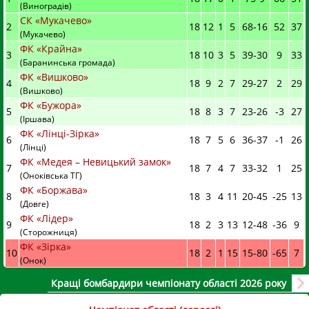
(Виноградів)
СК «Мукачево»
2
18
12
1
5
68
-
16
52
37
(Мукачево)
ФК «Крайна»
3
18
10
3
5
39
-
30
9
33
(Баранинська громада)
ФК «Вишково»
4
18
9
2
7
29
-
27
2
29
(Вишково)
ФК «Бужора»
5
18
8
3
7
23
-
26
-3
27
(Іршава)
ФК «Лінці-Зірка»
6
18
7
5
6
36
-
37
-1
26
(Лінці)
ФК «Медея – Невицький замок»
7
18
7
4
7
33
-
32
1
25
(Оноківська ТГ)
ФК «Боржава»
8
18
3
4
11
20
-
45
-25
13
(Довге)
ФК «Лідер»
9
18
2
3
13
12
-
48
-36
9
(Сторожниця)
ФК «Зірка»
10
18
2
1
15
15
-
80
-65
7
(Онок)
Кращі бомбардири чемпіонату області 2026 року