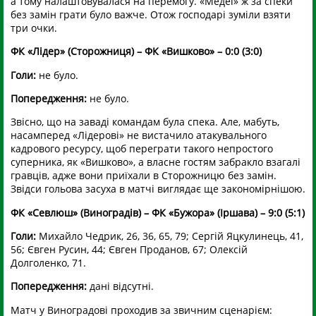
а тому налаштовувалася на перемогу. «Медеї» ж за спеки
без замін грати було важче. Отож господарі зуміли взяти
три очки.
ФК «Лідер» (Сторожниця) – ФК «Вишково» – 0:0 (3:0)
Голи:
не було.
Попередження:
не було.
Звісно, що на заваді командам була спека. Але, мабуть,
насамперед «Лідерові» не вистачило атакувального
кадрового ресурсу, щоб переграти такого непростого
суперника, як «Вишково», а власне гостям забракло взагалі
гравців, адже вони приїхали в Сторожницю без замін.
Звідси гольова засуха в матчі виглядає ще закономірнішою.
ФК «Севлюш» (Виноградів) – ФК «Бужора» (Іршава) – 9:0 (5:1)
Голи:
Михайло Чедрик, 26, 36, 65, 79; Сергій Яцкулинець, 41,
56; Євген Русин, 44; Євген Проданов, 67; Олексій
Долголенко, 71.
Попередження:
дані відсутні.
Матч у Виноградові проходив за звичним сценарієм: