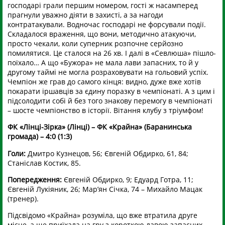
господарі грали першим номером, гості ж насамперед
прагнули уважно діяти в захисті, а за нагоди
контратакували. Водночас господарі не форсували події.
Складалося враження, що вони, методично атакуючи,
просто чекали, коли суперник розпочне серйозно
помилятися. Це сталося на 26 хв. І далі в «Севлюша» пішло-
поїхало… А що «Бужора» не мала лави запасних, то й у
другому таймі не могла розраховувати на гольовий успіх.
Чемпіон же грав до самого кінця: видно, дуже вже хотів
покарати іршавців за єдину поразку в чемпіонаті. А з цим і
підсолодити собі й без того знакову перемогу в чемпіонаті
– шосте чемпіонство в історії. Вітання клубу з тріумфом!
ФК «Лінці-Зірка» (Лінці) – ФК «Крайна» (Баранинська
громада) – 4:0 (1:3)
Голи:
Дмитро Кузнецов, 56; Євгеній Обдирко, 61, 84;
Станіслав Костик, 85.
Попередження:
Євгеній Обдирко, 9; Едуард Готра, 11;
Євгеній Лукіяник, 26; Мар’ян Січка, 74 – Михайло Мацак
(тренер).
Підсвідомо «Крайна» розуміла, що вже втратила друге
місце, а ще приїхала на гру з короткою лавою запасних.