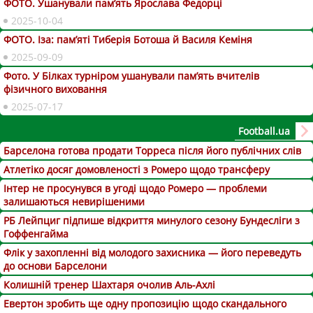
ФОТО. Ушанували пам’ять Ярослава Федорці
2025-10-04
ФОТО. Іза: пам’яті Тиберія Ботоша й Василя Кеміня
2025-09-09
Фото. У Білках турніром ушанували пам’ять вчителів
фізичного виховання
2025-07-17
Football.ua
Барселона готова продати Торреса після його публічних слів
Атлетіко досяг домовленості з Ромеро щодо трансферу
Інтер не просунувся в угоді щодо Ромеро — проблеми
залишаються невирішеними
РБ Лейпциг підпише відкриття минулого сезону Бундесліги з
Гоффенгайма
Флік у захопленні від молодого захисника — його переведуть
до основи Барселони
Колишній тренер Шахтаря очолив Аль-Ахлі
Евертон зробить ще одну пропозицію щодо скандального