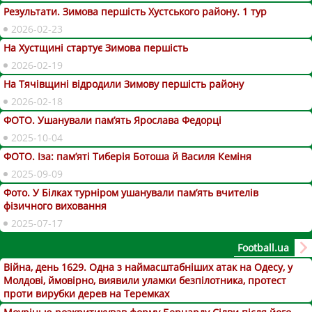
Результати. Зимова першість Хустського району. 1 тур
2026-02-23
На Хустщині стартує Зимова першість
2026-02-19
На Тячівщині відродили Зимову першість району
2026-02-18
ФОТО. Ушанували пам’ять Ярослава Федорці
2025-10-04
ФОТО. Іза: пам’яті Тиберія Ботоша й Василя Кеміня
2025-09-09
Фото. У Білках турніром ушанували пам’ять вчителів
фізичного виховання
2025-07-17
Football.ua
Війна, день 1629. Одна з наймасштабніших атак на Одесу, у
Молдові, ймовірно, виявили уламки безпілотника, протест
проти вирубки дерев на Теремках