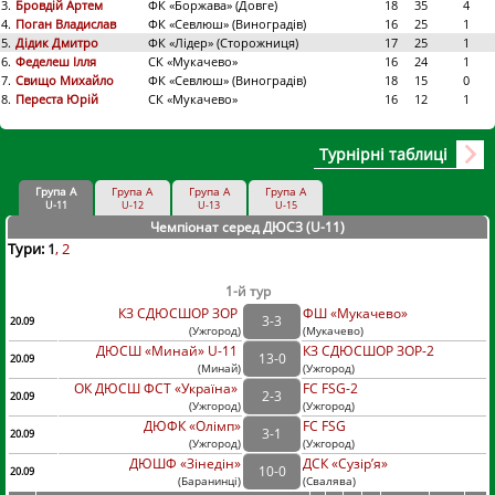
3.
Бровдій Артем
ФК «Боржава» (Довге)
18
35
4
4.
Поган Владислав
ФК «Севлюш» (Виноградів)
16
25
1
5.
Дідик Дмитро
ФК «Лідер» (Сторожниця)
17
25
1
6.
Феделеш Ілля
СК «Мукачево»
16
24
1
7.
Свищо Михайло
ФК «Севлюш» (Виноградів)
18
15
0
8.
Переста Юрій
СК «Мукачево»
16
12
1
Турнірні таблиці
Група А
Група А
Група А
Група А
U-11
U-12
U-13
U-15
Чемпіонат серед ДЮСЗ (U-11
)
Тури:
1
2
1-й тур
КЗ СДЮСШОР ЗОР
ФШ «Мукачево»
3
-
3
20.09
(
Ужгород
)
(
Мукачево)
ДЮСШ «Минай» U-11
КЗ СДЮСШОР ЗОР-2
13
-
0
20.09
(
Минай
)
(
Ужгород)
ОК ДЮСШ ФСТ «Україна»
FC FSG-2
2
-
3
20.09
(
Ужгород
)
(
Ужгород)
ДЮФК «Олімп»
FC FSG
3
-
1
20.09
(
Ужгород
)
(
Ужгород)
ДЮШФ «Зінедін»
ДСК «Сузір’я»
10
-
0
20.09
(
Баранинці
)
(
Свалява)