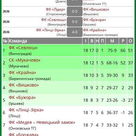
(
Довге
)
(
Оноківська ТГ)
ФК «Лідер»
ФК «Вишково»
0
-
0
28.06
(
Сторожниця
)
(
Вишково)
ФК «Севлюш»
ФК «Бужора»
9
-
0
28.06
(
Виноградів
)
(
Іршава)
ФК «Лінці-Зірка»
ФК «Крайна»
4
-
0
28.06
(
Лінці
)
(
Баранинська громада)
№
Команда
I
В
Н
П
М
Р
О
ФК «Севлюш»
1
18
17
0
1
75
-
9
66
51
(Виноградів)
СК «Мукачево»
2
18
12
1
5
68
-
16
52
37
(Мукачево)
ФК «Крайна»
3
18
10
3
5
39
-
30
9
33
(Баранинська громада)
ФК «Вишково»
4
18
9
2
7
29
-
27
2
29
(Вишково)
ФК «Бужора»
5
18
8
3
7
23
-
26
-3
27
(Іршава)
ФК «Лінці-Зірка»
6
18
7
5
6
36
-
37
-1
26
(Лінці)
ФК «Медея – Невицький замок»
7
18
7
4
7
33
-
32
1
25
(Оноківська ТГ)
ФК «Боржава»