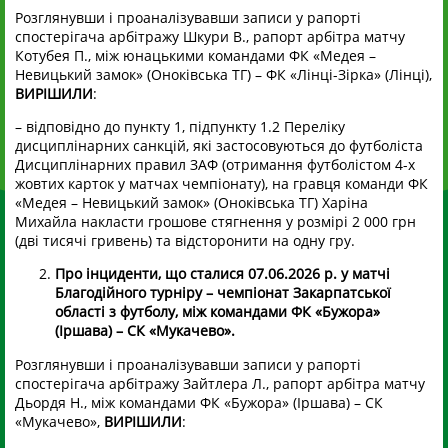
Розглянувши і проаналізувавши записи у рапорті
спостерігача арбітражу Шкури В., рапорт арбітра матчу
Котубея П., між юнацькими командами ФК «Медея –
Невицький замок» (Оноківська ТГ) – ФК «Лінці-Зірка» (Лінці),
ВИРІШИЛИ
:
– відповідно до пункту 1, підпункту 1.2 Переліку
дисциплінарних санкцій, які застосовуються до футболіста
Дисциплінарних правил ЗАФ (отримання футболістом 4-х
жовтих карток у матчах чемпіонату), на гравця команди ФК
«Медея – Невицький замок» (Оноківська ТГ) Харіна
Михайла накласти грошове стягнення у розмірі 2 000 грн
(дві тисячі гривень) та відсторонити на одну гру.
Про інциденти, що сталися 07.06.2026 р. у матчі
Благодійного турніру – чемпіонат Закарпатської
області з футболу, між командами ФК «Бужора»
(Іршава) – СК «Мукачево».
Розглянувши і проаналізувавши записи у рапорті
спостерігача арбітражу Зайтлера Л., рапорт арбітра матчу
Дьордя Н., між командами ФК «Бужора» (Іршава) – СК
«Мукачево»,
ВИРІШИЛИ
: