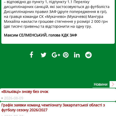
– відповідно до пункту 1, підпункту 1.1 Переліку
дисциплінарних санкцій, які застосовуються до футболіста
Дисциплінарних правил ЗАФ (друге попередження в грі),
на гравця команди СК «Мукачево» (Мукачево) Мангура
Михайла накласти грошове стягнення у розмірі 2 000 грн
(дві тисячі гривень) та відсторонити на одну гру.
Максим СЕЛМЕНСЬКИЙ, голова КДК ЗАФ
Новини
«Вільхівці» знову без очок
2026-08-09
Графік заявки команд чемпіонату Закарпатської області з
футболу сезону 2026/2027