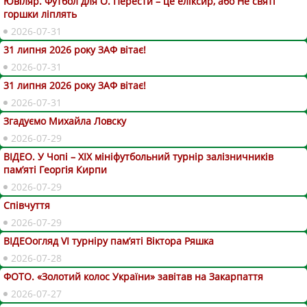
Ювіляр. Футбол для О. Перести – це еліксир, або Не святі
горшки ліплять
2026-07-31
31 липня 2026 року ЗАФ вітає!
2026-07-31
31 липня 2026 року ЗАФ вітає!
2026-07-31
Згадуємо Михайла Ловску
2026-07-29
ВІДЕО. У Чопі – ХІХ мініфутбольний турнір залізничників
пам’яті Георгія Кирпи
2026-07-29
Співчуття
2026-07-29
ВІДЕОогляд VІ турніру пам’яті Віктора Ряшка
2026-07-28
ФОТО. «Золотий колос України» завітав на Закарпаття
2026-07-27