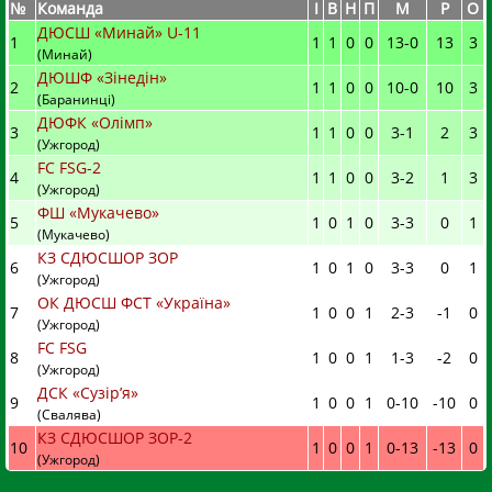
№
Команда
I
В
Н
П
М
Р
О
ДЮСШ «Минай» U-11
1
1
1
0
0
13
-
0
13
3
(Минай)
ДЮШФ «Зінедін»
2
1
1
0
0
10
-
0
10
3
(Баранинці)
ДЮФК «Олімп»
3
1
1
0
0
3
-
1
2
3
(Ужгород)
FC FSG-2
4
1
1
0
0
3
-
2
1
3
(Ужгород)
ФШ «Мукачево»
5
1
0
1
0
3
-
3
0
1
(Мукачево)
КЗ СДЮСШОР ЗОР
6
1
0
1
0
3
-
3
0
1
(Ужгород)
ОК ДЮСШ ФСТ «Україна»
7
1
0
0
1
2
-
3
-1
0
(Ужгород)
FC FSG
8
1
0
0
1
1
-
3
-2
0
(Ужгород)
ДСК «Сузір’я»
9
1
0
0
1
0
-
10
-10
0
(Свалява)
КЗ СДЮСШОР ЗОР-2
10
1
0
0
1
0
-
13
-13
0
(Ужгород)