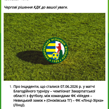
Чергові рішення КДК до вашої уваги.
Про інциденти, що сталися 07.06.2026 р. у матчі
Благодійного турніру – чемпіонат Закарпатської
області з футболу, між командами ФК «Медея –
Невицький замок » (Оноківська ТГ) – ФК «Лінці-Зірка»
(Лінці).