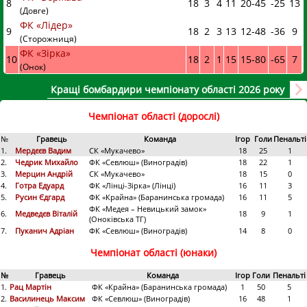
8
18
3
4
11
20
-
45
-25
13
(Довге)
ФК «Лідер»
9
18
2
3
13
12
-
48
-36
9
(Сторожниця)
ФК «Зірка»
10
18
2
1
15
15
-
80
-65
7
(Онок)
Кращі бомбардири чемпіонату області 2026 року
Чемпіонат області (дорослі)
№
Гравець
Команда
Ігор
Голи
Пенальті
1.
Мердєєв Вадим
СК «Мукачево»
18
25
1
2.
Чедрик Михайло
ФК «Севлюш» (Виноградів)
18
22
1
3.
Мерцин Андрій
СК «Мукачево»
18
15
0
4.
Готра Едуард
ФК «Лінці-Зірка» (Лінці)
16
11
3
5.
Русин Єдгард
ФК «Крайна» (Баранинська громада)
16
11
5
ФК «Медея – Невицький замок»
6.
Медведєв Віталій
18
9
1
(Оноківська ТГ)
7.
Пуканич Адріан
ФК «Севлюш» (Виноградів)
14
8
0
Чемпіонат області (юнаки)
№
Гравець
Команда
Ігор
Голи
Пенальті
1.
Рац Мартін
ФК «Крайна» (Баранинська громада)
1
50
5
2.
Василинець Максим
ФК «Севлюш» (Виноградів)
16
48
1