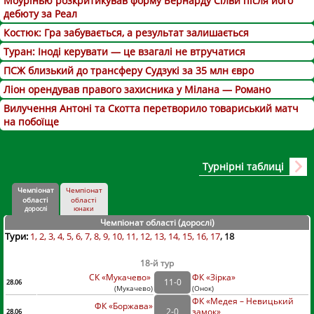
Моурінью розкритикував форму Бернарду Сілви після його
дебюту за Реал
Костюк: Гра забувається, а результат залишається
Туран: Іноді керувати — це взагалі не втручатися
ПСЖ близький до трансферу Судзукі за 35 млн євро
Ліон орендував правого захисника у Мілана — Романо
Вилучення Антоні та Скотта перетворило товариський матч
на побоїще
Турнірні таблиці
Чемпіонат
Чемпіонат
області
області
дорослі
юнаки
Чемпіонат області (дорослі
)
Тури:
1
2
3
4
5
6
7
8
9
10
11
12
13
14
15
16
17
18
18-й тур
СК «Мукачево»
ФК «Зірка»
11
-
0
28.06
(
Мукачево
)
(
Онок)
ФК «Медея – Невицький
ФК «Боржава»
2
-
0
замок»
28.06