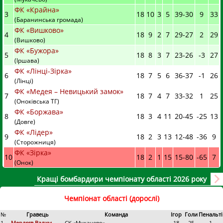
ФК «Крайна»
3
18
10
3
5
39
-
30
9
33
(Баранинська громада)
ФК «Вишково»
4
18
9
2
7
29
-
27
2
29
(Вишково)
ФК «Бужора»
5
18
8
3
7
23
-
26
-3
27
(Іршава)
ФК «Лінці-Зірка»
6
18
7
5
6
36
-
37
-1
26
(Лінці)
ФК «Медея – Невицький замок»
7
18
7
4
7
33
-
32
1
25
(Оноківська ТГ)
ФК «Боржава»
8
18
3
4
11
20
-
45
-25
13
(Довге)
ФК «Лідер»
9
18
2
3
13
12
-
48
-36
9
(Сторожниця)
ФК «Зірка»
10
18
2
1
15
15
-
80
-65
7
(Онок)
Кращі бомбардири чемпіонату області 2026 року
Чемпіонат області (дорослі)
№
Гравець
Команда
Ігор
Голи
Пенальті
1.
Мердєєв Вадим
СК «Мукачево»
18
25
1