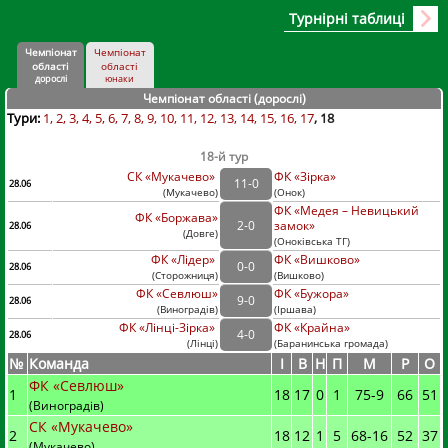
Турнірні таблиці
Чемпіонат
Чемпіонат
області
області
дорослі
юнаки
Чемпіонат області (дорослі
)
Тури:
1
2
3
4
5
6
7
8
9
10
11
12
13
14
15
16
17
18
18-й тур
СК «Мукачево»
ФК «Зірка»
11
-
0
28.06
(
Мукачево
)
(
Онок)
ФК «Медея – Невицький
ФК «Боржава»
2
-
0
замок»
28.06
(
Довге
)
(
Оноківська ТГ)
ФК «Лідер»
ФК «Вишково»
0
-
0
28.06
(
Сторожниця
)
(
Вишково)
ФК «Севлюш»
ФК «Бужора»
9
-
0
28.06
(
Виноградів
)
(
Іршава)
ФК «Лінці-Зірка»
ФК «Крайна»
4
-
0
28.06
(
Лінці
)
(
Баранинська громада)
№
Команда
I
В
Н
П
М
Р
О
ФК «Севлюш»
1
18
17
0
1
75
-
9
66
51
(Виноградів)
СК «Мукачево»
2
18
12
1
5
68
-
16
52
37
(Мукачево)