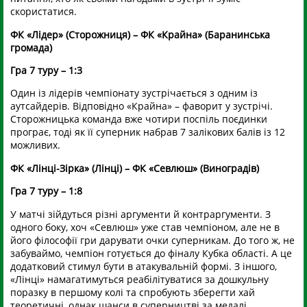
скористатися.
ФК «Лідер» (Сторожниця) – ФК «Крайна» (Баранинська
громада)
Гра 7 туру – 1:3
Один із лідерів чемпіонату зустрічається з одним із
аутсайдерів. Відповідно «Крайна» – фаворит у зустрічі.
Сторожницька команда вже чотири поспіль поєдинки
програє, тоді як її суперник набрав 7 залікових балів із 12
можливих.
ФК «Лінці-Зірка» (Лінці) – ФК «Севлюш» (Виноградів)
Гра 7 туру – 1:8
У матчі зійдуться різні аргументи й контраргументи. З
одного боку, хоч «Севлюш» уже став чемпіоном, але не в
його філософії гри дарувати очки суперникам. До того ж, не
забуваймо, чемпіон готується до фіналу Кубка області. А це
додатковий стимул бути в атакувальній формі. З іншого,
«Лінці» намагатимуться реабілітуватися за дошкульну
поразку в першому колі та спробують зберегти хай
теоретичні, однак шанси в суперництві за медалі.