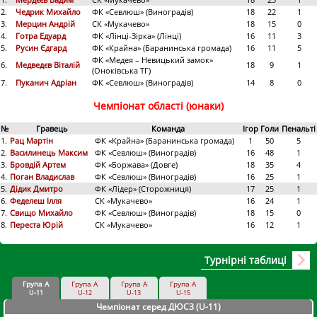
2.
Чедрик Михайло
ФК «Севлюш» (Виноградів)
18
22
1
3.
Мерцин Андрій
СК «Мукачево»
18
15
0
4.
Готра Едуард
ФК «Лінці-Зірка» (Лінці)
16
11
3
5.
Русин Єдгард
ФК «Крайна» (Баранинська громада)
16
11
5
ФК «Медея – Невицький замок»
6.
Медведєв Віталій
18
9
1
(Оноківська ТГ)
7.
Пуканич Адріан
ФК «Севлюш» (Виноградів)
14
8
0
Чемпіонат області (юнаки)
№
Гравець
Команда
Ігор
Голи
Пенальті
1.
Рац Мартін
ФК «Крайна» (Баранинська громада)
1
50
5
2.
Василинець Максим
ФК «Севлюш» (Виноградів)
16
48
1
3.
Бровдій Артем
ФК «Боржава» (Довге)
18
35
4
4.
Поган Владислав
ФК «Севлюш» (Виноградів)
16
25
1
5.
Дідик Дмитро
ФК «Лідер» (Сторожниця)
17
25
1
6.
Феделеш Ілля
СК «Мукачево»
16
24
1
7.
Свищо Михайло
ФК «Севлюш» (Виноградів)
18
15
0
8.
Переста Юрій
СК «Мукачево»
16
12
1
Турнірні таблиці
Група А
Група А
Група А
Група А
U-11
U-12
U-13
U-15
Чемпіонат серед ДЮСЗ (U-11
)