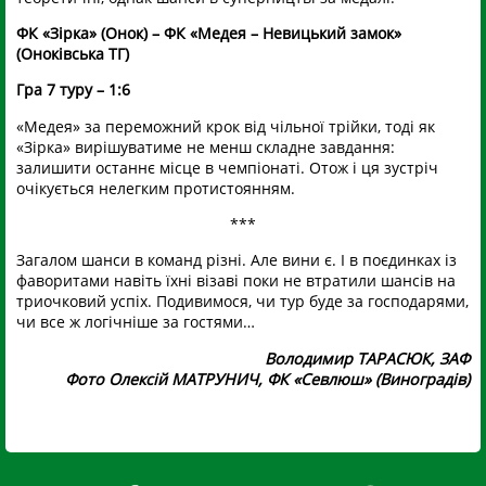
ФК «Зірка» (Онок) – ФК «Медея – Невицький замок»
(Оноківська ТГ)
Гра 7 туру – 1:6
«Медея» за переможний крок від чільної трійки, тоді як
«Зірка» вирішуватиме не менш складне завдання:
залишити останнє місце в чемпіонаті. Отож і ця зустріч
очікується нелегким протистоянням.
***
Загалом шанси в команд різні. Але вини є. І в поєдинках із
фаворитами навіть їхні візаві поки не втратили шансів на
триочковий успіх. Подивимося, чи тур буде за господарями,
чи все ж логічніше за гостями…
Володимир ТАРАСЮК, ЗАФ
Фото Олексій МАТРУНИЧ, ФК «Севлюш» (Виноградів)