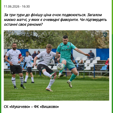
11.06.2026 - 16:30
За три тури до фінішу ціна очок подвоюється.
Загалом
маємо матчі, у яких є очевидні фаворити. Чи підтвердять
останні своє реноме?
СК «Мукачево» – ФК «Вишково»