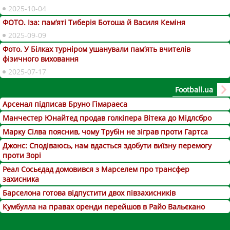
2025-10-04
ФОТО. Іза: пам’яті Тиберія Ботоша й Василя Кеміня
2025-09-09
Фото. У Білках турніром ушанували пам’ять вчителів
фізичного виховання
2025-07-17
Football.ua
Арсенал підписав Бруно Гімараеса
Манчестер Юнайтед продав голкіпера Вітека до Мідлсбро
Марку Сілва пояснив, чому Трубін не зіграв проти Гартса
Джонс: Сподіваюсь, нам вдасться здобути виїзну перемогу
проти Зорі
Реал Сосьєдад домовився з Марселем про трансфер
захисника
Барселона готова відпустити двох півзахисників
Кумбулла на правах оренди перейшов в Райо Вальєкано