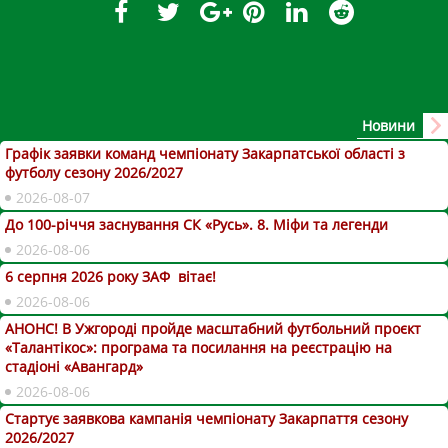
Новини
Графік заявки команд чемпіонату Закарпатської області з
футболу сезону 2026/2027
2026-08-07
До 100-річчя заснування СК «Русь». 8. Міфи та легенди
2026-08-06
6 серпня 2026 року ЗАФ вітає!
2026-08-06
АНОНС! В Ужгороді пройде масштабний футбольний проєкт
«Талантікос»: програма та посилання на реєстрацію на
стадіоні «Авангард»
2026-08-06
Стартує заявкова кампанія чемпіонату Закарпаття сезону
2026/2027