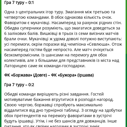
Гра 7 туру – 0:1
Одна з центральних ігор туру. Змагання між третьою та
четвертою командами. В обох однакова кількість очок.
Фаворитом є мукачівці. Насамперед за рахунок рідних стін.
Обидва суперники розуміють, що змагатися доведеться за
6 залікових балів. Вишківці в трьох із семи виїзних матчів
брали очки. Мукачівці ж удома доволі потужно виступають:
усі перемоги, окрім поразки від чемпіона «Севлюша». Отож
насамперед гостям буде непросто. Але матч очікується
безкомпромісним. Із шансами на перемогу для обох
колективів, але з більшими для представників із міста над
Латорицею саме як команди-господарки.
ФК «Боржава» (Довге) – ФК «Бужора» (Іршава)
Гра 7 туру – 0:2
Обидві команди вирішують різні завдання. Гостей
мотивуватиме бажання втрутитися в розподіл нагород.
Своєю чергою, боржавці спробують максимально
віддалитися від дно турнірної таблиці. З огляду на здобутки
обох претендентів на перемогу фаворитами в зустрічі
будуть іршавці. Утім, і не без шансів для довжанців. Інше
питання, хто як своїми нагодами в зустрічі зуміє