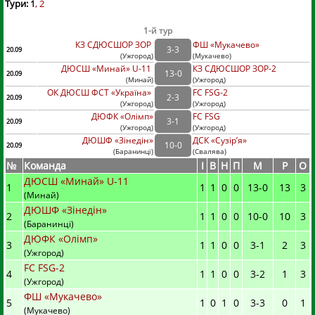
Тури:
1
2
1-й тур
КЗ СДЮСШОР ЗОР
ФШ «Мукачево»
3
-
3
20.09
(
Ужгород
)
(
Мукачево)
ДЮСШ «Минай» U-11
КЗ СДЮСШОР ЗОР-2
13
-
0
20.09
(
Минай
)
(
Ужгород)
ОК ДЮСШ ФСТ «Україна»
FC FSG-2
2
-
3
20.09
(
Ужгород
)
(
Ужгород)
ДЮФК «Олімп»
FC FSG
3
-
1
20.09
(
Ужгород
)
(
Ужгород)
ДЮШФ «Зінедін»
ДСК «Сузір’я»
10
-
0
20.09
(
Баранинці
)
(
Свалява)
№
Команда
I
В
Н
П
М
Р
О
ДЮСШ «Минай» U-11
1
1
1
0
0
13
-
0
13
3
(Минай)
ДЮШФ «Зінедін»
2
1
1
0
0
10
-
0
10
3
(Баранинці)
ДЮФК «Олімп»
3
1
1
0
0
3
-
1
2
3
(Ужгород)
FC FSG-2
4
1
1
0
0
3
-
2
1
3
(Ужгород)
ФШ «Мукачево»
5
1
0
1
0
3
-
3
0
1
(Мукачево)