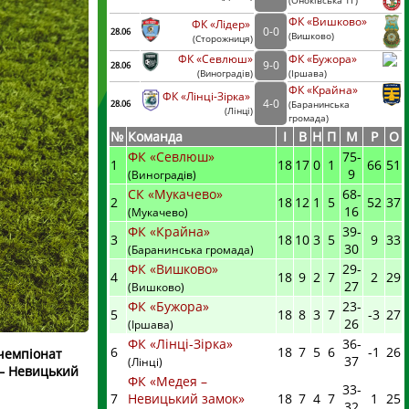
(
Оноківська ТГ)
ФК «Вишково»
ФК «Лідер»
0
-
0
28.06
(
Вишково)
(
Сторожниця
)
ФК «Севлюш»
ФК «Бужора»
9
-
0
28.06
(
Виноградів
)
(
Іршава)
ФК «Крайна»
ФК «Лінці-Зірка»
4
-
0
28.06
(
Баранинська
(
Лінці
)
громада)
№
Команда
I
В
Н
П
М
Р
О
ФК «Севлюш»
75
-
1
18
17
0
1
66
51
9
(Виноградів)
СК «Мукачево»
68
-
2
18
12
1
5
52
37
16
(Мукачево)
ФК «Крайна»
39
-
3
18
10
3
5
9
33
30
(Баранинська громада)
ФК «Вишково»
29
-
4
18
9
2
7
2
29
27
(Вишково)
ФК «Бужора»
23
-
5
18
8
3
7
-3
27
26
(Іршава)
ФК «Лінці-Зірка»
36
-
6
18
7
5
6
-1
26
 чемпіонат
37
(Лінці)
 – Невицький
ФК «Медея –
33
-
7
Невицький замок»
18
7
4
7
1
25
32