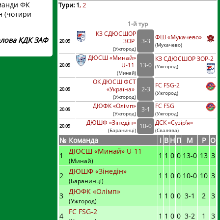
оманди ФК
Тури:
1
2
н (чотири
1-й тур
КЗ СДЮСШОР
ФШ «Мукачево»
лова КДК ЗАФ
ЗОР
3
-
3
20.09
(
Мукачево)
(
Ужгород
)
ДЮСШ «Минай»
КЗ СДЮСШОР ЗОР-2
U-11
13
-
0
20.09
(
Ужгород)
(
Минай
)
ОК ДЮСШ ФСТ
FC FSG-2
«Україна»
2
-
3
20.09
(
Ужгород)
(
Ужгород
)
ДЮФК «Олімп»
FC FSG
3
-
1
20.09
(
Ужгород
)
(
Ужгород)
ДЮШФ «Зінедін»
ДСК «Сузір’я»
10
-
0
20.09
(
Баранинці
)
(
Свалява)
№
Команда
I
В
Н
П
М
Р
О
ДЮСШ «Минай» U-11
1
1
1
0
0
13
-
0
13
3
(Минай)
ДЮШФ «Зінедін»
2
1
1
0
0
10
-
0
10
3
(Баранинці)
ДЮФК «Олімп»
3
1
1
0
0
3
-
1
2
3
(Ужгород)
FC FSG-2
4
1
1
0
0
3
-
2
1
3