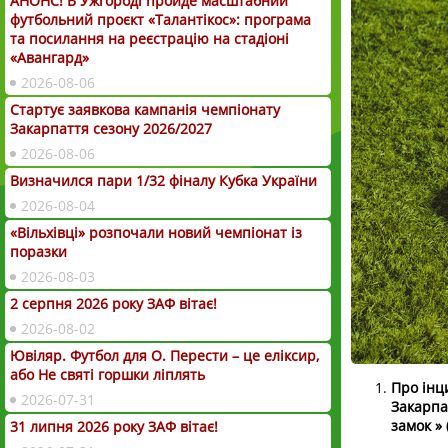
АНОНС! В Ужгороді пройде масштабний
футбольний проєкт «Талантікос»: програма
та посилання на реєстрацію на стадіоні
«Авангард»
2026-08-06
Стартує заявкова кампанія чемпіонату
Закарпаття сезону 2026/2027
2026-08-06
Визначился пари 1/32 фіналу Кубка України
2026-08-04
«Вільхівці» розпочали новий чемпіонат із
поразки
2026-08-03
2 серпня 2026 року ЗАФ вітає!
2026-08-02
Ювіляр. Футбол для О. Перести – це еліксир,
або Не святі горшки ліплять
Про інц
2026-07-31
Закарпа
замок »
31 липня 2026 року ЗАФ вітає!