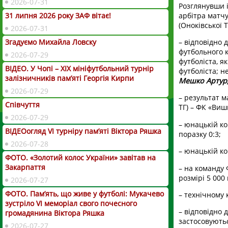
2026-07-31
Розглянувши і
арбітра матч
31 липня 2026 року ЗАФ вітає!
(Оноківської 
2026-07-31
Згадуємо Михайла Ловску
– відповідно 
футбольного 
2026-07-29
футболіста, я
ВІДЕО. У Чопі – ХІХ мініфутбольний турнір
футболіста; н
залізничників пам’яті Георгія Кирпи
Мешко Артур,
2026-07-29
– результат 
Співчуття
ТГ) – ФК «Ви
2026-07-29
– юнацькій ко
ВІДЕОогляд VІ турніру пам’яті Віктора Ряшка
поразку 0:3;
2026-07-28
– юнацькій ко
ФОТО. «Золотий колос України» завітав на
Закарпаття
– на команду 
розмірі 5 000 
2026-07-27
ФОТО. Пам’ять, що живе у футболі: Мукачево
– технічному 
зустріло VI меморіал свого почесного
– відповідно 
громадянина Віктора Ряшка
застосовують
2026-07-27