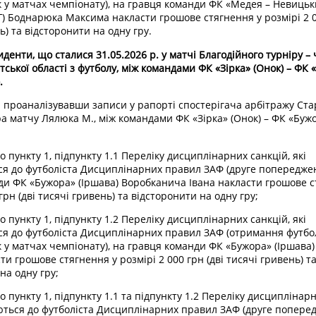
к у матчах чемпіонату), на гравця команди ФК «Медея – Невицьк
Г) Боднарюка Максима накласти грошове стягнення у розмірі 2 0
ь) та відсторонити на одну гру.
иденти, що сталися 31.05.2026 р. у матчі Благодійного турніру –
тської області з футболу, між командами ФК «Зірка» (Онок) – ФК
.
 проаналізувавши записи у рапорті спостерігача арбітражу Стар
а матчу Лялюка М., між командами ФК «Зірка» (Онок) – ФК «Бужо
до пункту 1, підпункту 1.1 Переліку дисциплінарних санкцій, які
я до футболіста Дисциплінарних правил ЗАФ (друге попередженн
ди ФК «Бужора» (Іршава) Воробканича Івана накласти грошове с
грн (дві тисячі гривень) та відсторонити на одну гру;
до пункту 1, підпункту 1.2 Переліку дисциплінарних санкцій, які
ся до футболіста Дисциплінарних правил ЗАФ (отримання футбол
 у матчах чемпіонату), на гравця команди ФК «Бужора» (Іршава)
ти грошове стягнення у розмірі 2 000 грн (дві тисячі гривень) т
на одну гру;
до пункту 1, підпункту 1.1 та підпункту 1.2 Переліку дисциплінар
ються до футболіста Дисциплінарних правил ЗАФ (друге поперед