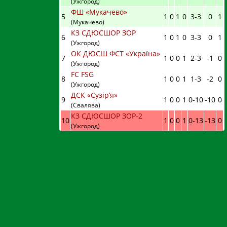
(Ужгород)
ФШ «Мукачево»
5
1
0
1
0
3
-
3
0
1
(Мукачево)
КЗ СДЮСШОР ЗОР
6
1
0
1
0
3
-
3
0
1
(Ужгород)
ОК ДЮСШ ФСТ «Україна»
7
1
0
0
1
2
-
3
-1
0
(Ужгород)
FC FSG
8
1
0
0
1
1
-
3
-2
0
(Ужгород)
ДСК «Сузір’я»
9
1
0
0
1
0
-
10
-10
0
(Свалява)
КЗ СДЮСШОР ЗОР-2
10
1
0
0
1
0
-
13
-13
0
(Ужгород)