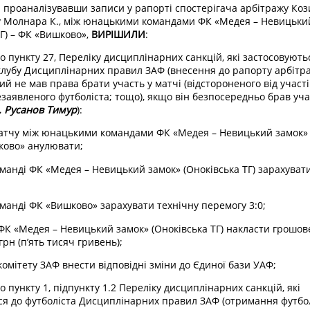
 проаналізувавши записи у рапорті спостерігача арбітражу Кози
у Молнара К., між юнацькими командами ФК «Медея – Невицьки
ТГ) – ФК «Вишково»,
ВИРІШИЛИ
:
до пункту 27, Переліку дисциплінарних санкцій, які застосовують
клубу Дисциплінарних правил ЗАФ (внесення до рапорту арбітр
кий не мав права брати участь у матчі (відстороненого від участ
езаявленого футболіста; тощо), якщо він безпосередньо брав учас
 Русанов Тимур
):
матчу між юнацькими командами ФК «Медея – Невицький замок» 
шково» анулювати;
манді ФК «Медея – Невицький замок» (Оноківська ТГ) зарахуват
манді ФК «Вишково» зарахувати технічну перемогу 3:0;
ФК «Медея – Невицький замок» (Оноківська ТГ) накласти грошов
грн (п’ять тисяч гривень);
комітету ЗАФ внести відповідні зміни до Єдиної бази УАФ;
до пункту 1, підпункту 1.2 Переліку дисциплінарних санкцій, які
ся до футболіста Дисциплінарних правил ЗАФ (отримання футбол