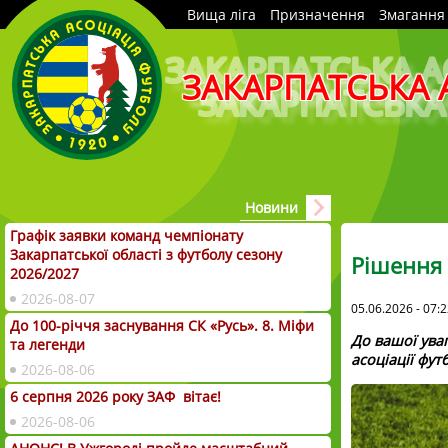
Вища ліга
Призначення
Змагання
ЗАКАРПАТСЬКА 
Новини
Графік заявки команд чемпіонату
Закарпатської області з футболу сезону
Рішення 
2026/2027
2026-08-07
05.06.2026 - 07:
До 100-річчя заснування СК «Русь». 8. Міфи
До вашої ува
та легенди
асоціації фут
2026-08-06
6 серпня 2026 року ЗАФ вітає!
2026-08-06