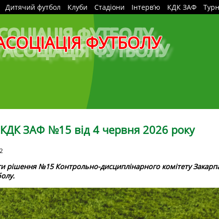
Дитячий футбол
Клуби
Стадіони
Інтерв’ю
КДК ЗАФ
Турн
АСОЦІАЦІЯ ФУТБОЛУ
КДК ЗАФ №15 від 4 червня 2026 року
22
ги
рішення №15 Контрольно-дисциплінарного комітету Закарпа
болу.