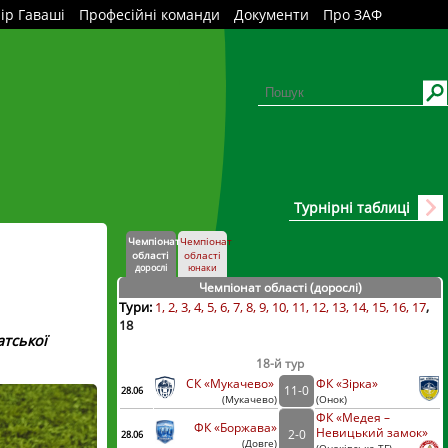
ір Гаваші
Професійні команди
Документи
Про ЗАФ
Турнірні таблиці
Чемпіонат
Чемпіонат
області
області
дорослі
юнаки
Чемпіонат області (дорослі
)
Тури:
1
2
3
4
5
6
7
8
9
10
11
12
13
14
15
16
17
18
тської
18-й тур
СК «Мукачево»
ФК «Зірка»
11
-
0
28.06
(
Мукачево
)
(
Онок)
ФК «Медея –
ФК «Боржава»
Невицький замок»
2
-
0
28.06
(
Довге
)