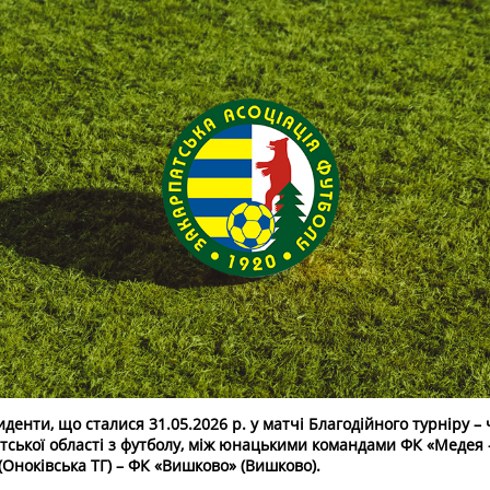
иденти, що сталися 31.05.2026 р. у матчі Благодійного турніру –
тської області з футболу, між юнацькими командами ФК «Медея
 (Оноківська ТГ) – ФК «Вишково» (Вишково).