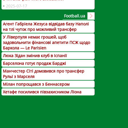
2025-07-17
Football.ua
Агент Габріела Жезуса відвідав базу Наполі
на тлі чуток про можливий трансфер
У Ліверпуля немає грошей, щоб
задовольнити фінансові апетити ПСЖ щодо
Баркола — Le Parisien
Люка Зідан змінив клуб в Іспанії
Барселона готує продаж Барджі
Манчестер Сіті домовився про трансфер
Рульї з Марселя
Мілан попрощався з Беннасером
Хетафе посилився півзахисником Ліона