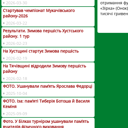
2026-03-30
отримання фут
«Зірка» (Онок
Стартував чемпіонат Мукачівського
тисячі гривен
району-2026
2026-03-22
Результати. Зимова першість Хустського
району. 1 тур
2026-02-23
На Хустщині стартує Зимова першість
2026-02-19
На Тячівщині відродили Зимову першість
району
2026-02-18
ФОТО. Ушанували пам’ять Ярослава Федорці
2025-10-04
ФОТО. Іза: пам’яті Тиберія Ботоша й Василя
Кеміня
2025-09-09
Фото. У Білках турніром ушанували пам’ять
вчителів фізичного виховання