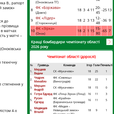
(Оноківська ТГ)
ка В., рапорт
ФК «Боржава»
20
-
й замок»
8
18
3
4
11
-25
13
45
(Довге)
ФК «Лідер»
12
-
9
18
2
3
13
-36
9
ся до
48
(Сторожниця)
а прізвища
ФК «Зірка»
15
-
і в матчах
10
18
2
1
15
-65
7
80
(Онок)
ть у матчі –
Кращі бомбардири чемпіонату області
2026 року
(Оноківська
Чемпіонат області (дорослі)
и технічну
№
Гравець
Команда
Ігор
Голи
Пенальті
Мердєєв
1.
СК «Мукачево»
18
25
1
Вадим
Чедрик
ФК «Севлюш»
2.
18
22
1
Михайло
(Виноградів)
е стягнення у
Мерцин
3.
СК «Мукачево»
18
15
0
Андрій
4.
Готра Едуард
ФК «Лінці-Зірка» (Лінці)
16
11
3
Русин
ФК «Крайна»
5.
16
11
5
Єдгард
(Баранинська громада)
ФК «Медея –
Медведєв
6.
Невицький замок»
18
9
1
істом 4-х
Віталій
(Оноківська ТГ)