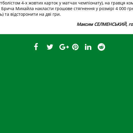
болістом 4-х жовтих карток у матчах чемпіонату), на гравця к
) Брича Михайла накласти грошове стягнення у розмірі 4 000 гр
ь) та відсторонити на дві гри.
Максим СЕЛМЕНСЬКИЙ, го