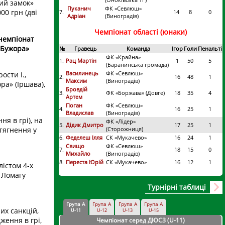
ий замок»
Пуканич
ФК «Севлюш»
00 грн (дві
7.
14
8
0
Адріан
(Виноградів)
Чемпіонат області (юнаки)
 чемпіонат
 «Бужора»
№
Гравець
Команда
Ігор
Голи
Пенальті
ФК «Крайна»
1.
Рац Мартін
1
50
5
(Баранинська громада)
Василинець
ФК «Севлюш»
ости І.,
2.
16
48
1
Максим
(Виноградів)
ра» (Іршава),
Бровдій
3.
ФК «Боржава» (Довге)
18
35
4
Артем
Поган
ФК «Севлюш»
4.
16
25
1
Владислав
(Виноградів)
я в грі), на
ФК «Лідер»
5.
Дідик Дмитро
17
25
1
тягнення у
(Сторожниця)
6.
Феделеш Ілля
СК «Мукачево»
16
24
1
Свищо
ФК «Севлюш»
7.
18
15
0
Михайло
(Виноградів)
8.
Переста Юрій
СК «Мукачево»
16
12
1
істом 4-х
 Ломагу
а
Турнірні таблиці
Група А
Група А
Група А
Група А
них санкцій,
U-11
U-12
U-13
U-15
ження в грі,
Чемпіонат серед ДЮСЗ (U-11
)