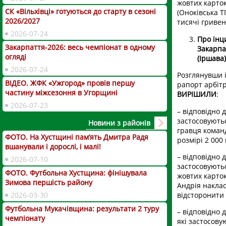
жовтих карто
СК «Вільхівці» готуються до старту в сезоні
(Оноківська Т
2026/2027
тисячі гривен
2026-07-24
Про інц
Закарпаття-2026: весь чемпіонат в одному
Закарпа
огляді
(Іршава)
2026-07-24
Розглянувши і
ВІДЕО. ЖФК «Ужгород» провів першу
рапорт арбітр
частину міжсезоння в Угорщині
ВИРІШИЛИ
:
2026-07-23
– відповідно 
застосовуютьс
Новини з районів
гравця коман
ФОТО. На Хустщині пам’ять Дмитра Радя
розмірі 2 000 
вшанували і дорослі, і малі!
– відповідно 
2026-07-10
застосовують
ФОТО. Футбольна Хустщина: фінішувала
жовтих карток
Зимова першість району
Андрія наклас
відсторонити 
2026-03-30
Футбольна Мукачівщина: результати 2 туру
– відповідно 
чемпіонату
які застосову