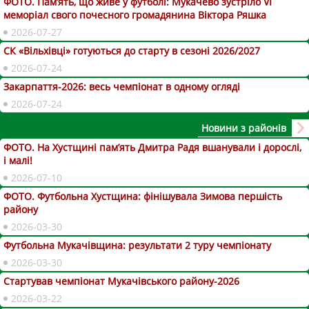
ФОТО. Пам’ять, що живе у футболі: Мукачево зустріло VI
меморіал свого почесного громадянина Віктора Ряшка
2026-07-27
СК «Вільхівці» готуються до старту в сезоні 2026/2027
2026-07-24
Закарпаття-2026: весь чемпіонат в одному огляді
2026-07-24
Новини з районів
ФОТО. На Хустщині пам’ять Дмитра Радя вшанували і дорослі,
і малі!
2026-07-10
ФОТО. Футбольна Хустщина: фінішувала Зимова першість
району
2026-03-30
Футбольна Мукачівщина: результати 2 туру чемпіонату
2026-03-30
Стартував чемпіонат Мукачівського району-2026
2026-03-22