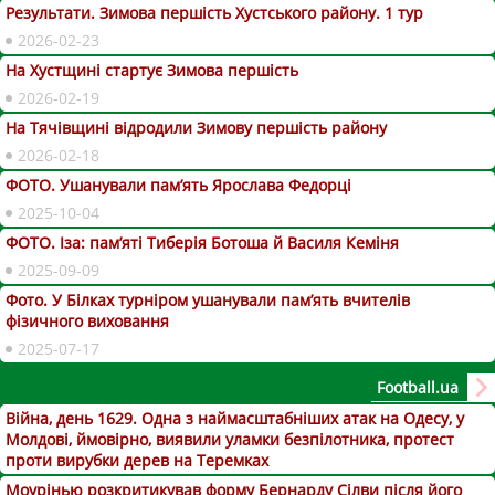
Результати. Зимова першість Хустського району. 1 тур
2026-02-23
На Хустщині стартує Зимова першість
2026-02-19
На Тячівщині відродили Зимову першість району
2026-02-18
ФОТО. Ушанували пам’ять Ярослава Федорці
2025-10-04
ФОТО. Іза: пам’яті Тиберія Ботоша й Василя Кеміня
2025-09-09
Фото. У Білках турніром ушанували пам’ять вчителів
фізичного виховання
2025-07-17
Football.ua
Війна, день 1629. Одна з наймасштабніших атак на Одесу, у
Молдові, ймовірно, виявили уламки безпілотника, протест
проти вирубки дерев на Теремках
Моурінью розкритикував форму Бернарду Сілви після його