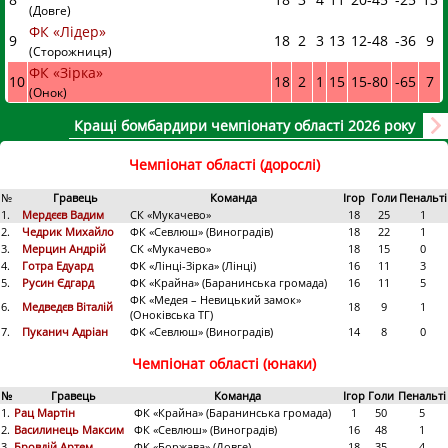
(Довге)
ФК «Лідер»
9
18
2
3
13
12
-
48
-36
9
(Сторожниця)
ФК «Зірка»
10
18
2
1
15
15
-
80
-65
7
(Онок)
Кращі бомбардири чемпіонату області 2026 року
Чемпіонат області (дорослі)
№
Гравець
Команда
Ігор
Голи
Пенальті
1.
Мердєєв Вадим
СК «Мукачево»
18
25
1
2.
Чедрик Михайло
ФК «Севлюш» (Виноградів)
18
22
1
3.
Мерцин Андрій
СК «Мукачево»
18
15
0
4.
Готра Едуард
ФК «Лінці-Зірка» (Лінці)
16
11
3
5.
Русин Єдгард
ФК «Крайна» (Баранинська громада)
16
11
5
ФК «Медея – Невицький замок»
6.
Медведєв Віталій
18
9
1
(Оноківська ТГ)
7.
Пуканич Адріан
ФК «Севлюш» (Виноградів)
14
8
0
Чемпіонат області (юнаки)
№
Гравець
Команда
Ігор
Голи
Пенальті
1.
Рац Мартін
ФК «Крайна» (Баранинська громада)
1
50
5
2.
Василинець Максим
ФК «Севлюш» (Виноградів)
16
48
1
3.
Бровдій Артем
ФК «Боржава» (Довге)
18
35
4