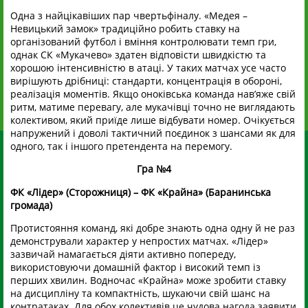
Одна з найцікавіших пар чвертьфіналу. «Медея –
Невицький замок» традиційно робить ставку на
організований футбол і вміння контролювати темп гри,
однак СК «Мукачево» здатен відповісти швидкістю та
хорошою інтенсивністю в атаці. У таких матчах усе часто
вирішують дрібниці: стандарти, концентрація в обороні,
реалізація моментів. Якщо оноківська команда нав’яже свій
ритм, матиме перевагу, але мукачівці точно не виглядають
колективом, який приїде лише відбувати номер. Очікується
напружений і доволі тактичний поєдинок з шансами як для
одного, так і іншого претендента на перемогу.
Гра №4
ФК «Лідер» (Сторожниця) – ФК «Крайна» (Баранинська
громада)
Протистояння команд, які добре знають одна одну й не раз
демонстрували характер у непростих матчах. «Лідер»
зазвичай намагається діяти активно попереду,
використовуючи домашній фактор і високий темп із
перших хвилин. Водночас «Крайна» може зробити ставку
на дисципліну та компактність, шукаючи свій шанс на
контратаках. Для обох колективів це чудова нагода заявити