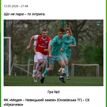
12.05.2026 - 21:48
Що не пара – то інтрига.
Гра №3
ФК «Медея – Невицький замок» (Оноківська ТГ) – СК
«Мукачево»