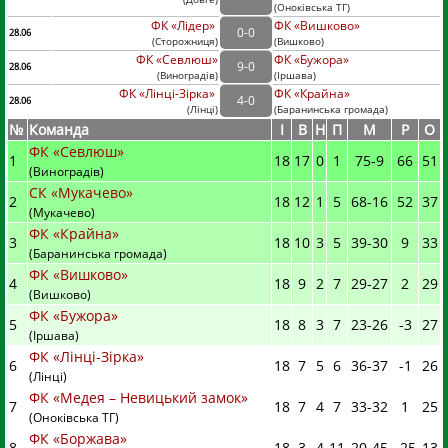
(
Оноківська ТГ)
ФК «Лідер»
ФК «Вишково»
0
-
0
28.06
(
Сторожниця
)
(
Вишково)
ФК «Севлюш»
ФК «Бужора»
9
-
0
28.06
(
Виноградів
)
(
Іршава)
ФК «Лінці-Зірка»
ФК «Крайна»
4
-
0
28.06
(
Лінці
)
(
Баранинська громада)
№
Команда
I
В
Н
П
М
Р
О
ФК «Севлюш»
1
18
17
0
1
75
-
9
66
51
(Виноградів)
СК «Мукачево»
2
18
12
1
5
68
-
16
52
37
(Мукачево)
ФК «Крайна»
3
18
10
3
5
39
-
30
9
33
(Баранинська громада)
ФК «Вишково»
4
18
9
2
7
29
-
27
2
29
(Вишково)
ФК «Бужора»
5
18
8
3
7
23
-
26
-3
27
(Іршава)
ФК «Лінці-Зірка»
6
18
7
5
6
36
-
37
-1
26
(Лінці)
ФК «Медея – Невицький замок»
7
18
7
4
7
33
-
32
1
25
(Оноківська ТГ)
ФК «Боржава»
8
18
3
4
11
20
-
45
-25
13