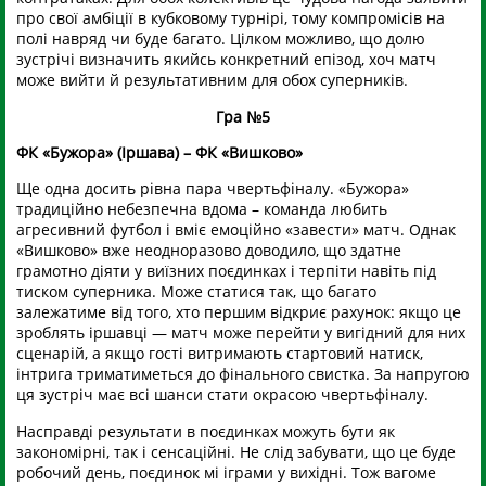
про свої амбіції в кубковому турнірі, тому компромісів на
полі навряд чи буде багато. Цілком можливо, що долю
зустрічі визначить якийсь конкретний епізод, хоч матч
може вийти й результативним для обох суперників.
Гра №5
ФК «Бужора» (Іршава) – ФК «Вишково»
Ще одна досить рівна пара чвертьфіналу. «Бужора»
традиційно небезпечна вдома – команда любить
агресивний футбол і вміє емоційно «завести» матч. Однак
«Вишково» вже неодноразово доводило, що здатне
грамотно діяти у виїзних поєдинках і терпіти навіть під
тиском суперника. Може статися так, що багато
залежатиме від того, хто першим відкриє рахунок: якщо це
зроблять іршавці — матч може перейти у вигідний для них
сценарій, а якщо гості витримають стартовий натиск,
інтрига триматиметься до фінального свистка. За напругою
ця зустріч має всі шанси стати окрасою чвертьфіналу.
Насправді результати в поєдинках можуть бути як
закономірні, так і сенсаційні. Не слід забувати, що це буде
робочий день, поєдинок мі іграми у вихідні. Тож вагоме