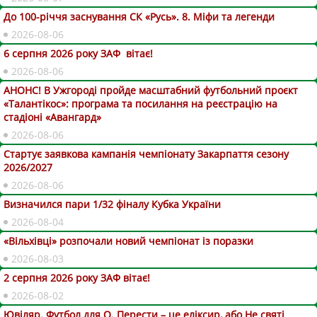
До 100-річчя заснування СК «Русь». 8. Міфи та легенди
2026-08-06
6 серпня 2026 року ЗАФ вітає!
2026-08-06
АНОНС! В Ужгороді пройде масштабний футбольний проєкт
«Талантікос»: програма та посилання на реєстрацію на
стадіоні «Авангард»
2026-08-06
Стартує заявкова кампанія чемпіонату Закарпаття сезону
2026/2027
2026-08-06
Визначился пари 1/32 фіналу Кубка України
2026-08-04
«Вільхівці» розпочали новий чемпіонат із поразки
2026-08-03
2 серпня 2026 року ЗАФ вітає!
2026-08-02
Ювіляр. Футбол для О. Перести – це еліксир, або Не святі