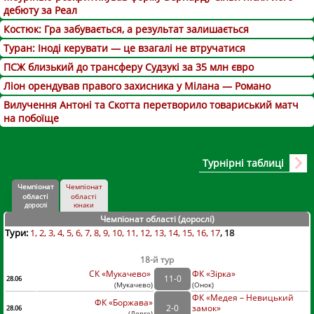
дебюту за Реал
Костюк: Гра забувається, а результат залишається
Туран: Іноді керувати — це взагалі не втручатися
ПСЖ близький до трансферу Судзукі за 35 млн євро
Ліон орендував правого захисника у Мілана — Романо
Вилучення Антоні та Скотта перетворило товариський матч
на побоїще
Турнірні таблиці
Чемпіонат
Чемпіонат
області
області
дорослі
юнаки
Чемпіонат області (дорослі
)
Тури:
1
2
3
4
5
6
7
8
9
10
11
12
13
14
15
16
17
18
18-й тур
СК «Мукачево»
ФК «Зірка»
11
-
0
28.06
(
Мукачево
)
(
Онок)
ФК «Медея – Невицький
ФК «Боржава»
2
-
0
замок»
28.06
(
Довге
)