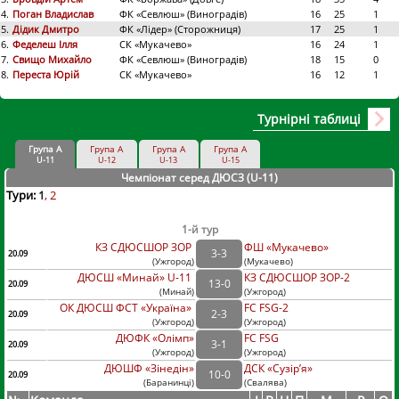
4.
Поган Владислав
ФК «Севлюш» (Виноградів)
16
25
1
5.
Дідик Дмитро
ФК «Лідер» (Сторожниця)
17
25
1
6.
Феделеш Ілля
СК «Мукачево»
16
24
1
7.
Свищо Михайло
ФК «Севлюш» (Виноградів)
18
15
0
8.
Переста Юрій
СК «Мукачево»
16
12
1
Турнірні таблиці
Група А
Група А
Група А
Група А
U-11
U-12
U-13
U-15
Чемпіонат серед ДЮСЗ (U-11
)
Тури:
1
2
1-й тур
КЗ СДЮСШОР ЗОР
ФШ «Мукачево»
3
-
3
20.09
(
Ужгород
)
(
Мукачево)
ДЮСШ «Минай» U-11
КЗ СДЮСШОР ЗОР-2
13
-
0
20.09
(
Минай
)
(
Ужгород)
ОК ДЮСШ ФСТ «Україна»
FC FSG-2
2
-
3
20.09
(
Ужгород
)
(
Ужгород)
ДЮФК «Олімп»
FC FSG
3
-
1
20.09
(
Ужгород
)
(
Ужгород)
ДЮШФ «Зінедін»
ДСК «Сузір’я»
10
-
0
20.09
(
Баранинці
)
(
Свалява)