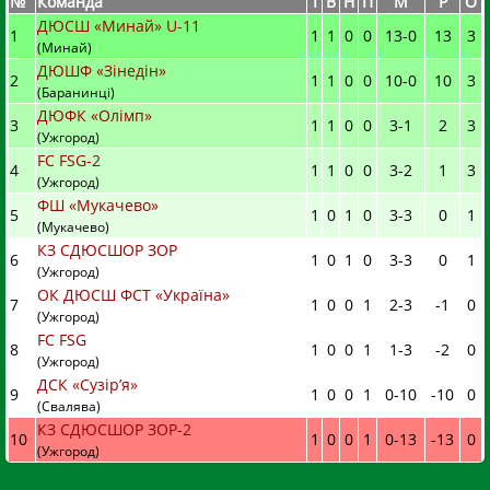
№
Команда
I
В
Н
П
М
Р
О
ДЮСШ «Минай» U-11
1
1
1
0
0
13
-
0
13
3
(Минай)
ДЮШФ «Зінедін»
2
1
1
0
0
10
-
0
10
3
(Баранинці)
ДЮФК «Олімп»
3
1
1
0
0
3
-
1
2
3
(Ужгород)
FC FSG-2
4
1
1
0
0
3
-
2
1
3
(Ужгород)
ФШ «Мукачево»
5
1
0
1
0
3
-
3
0
1
(Мукачево)
КЗ СДЮСШОР ЗОР
6
1
0
1
0
3
-
3
0
1
(Ужгород)
ОК ДЮСШ ФСТ «Україна»
7
1
0
0
1
2
-
3
-1
0
(Ужгород)
FC FSG
8
1
0
0
1
1
-
3
-2
0
(Ужгород)
ДСК «Сузір’я»
9
1
0
0
1
0
-
10
-10
0
(Свалява)
КЗ СДЮСШОР ЗОР-2
10
1
0
0
1
0
-
13
-13
0
(Ужгород)