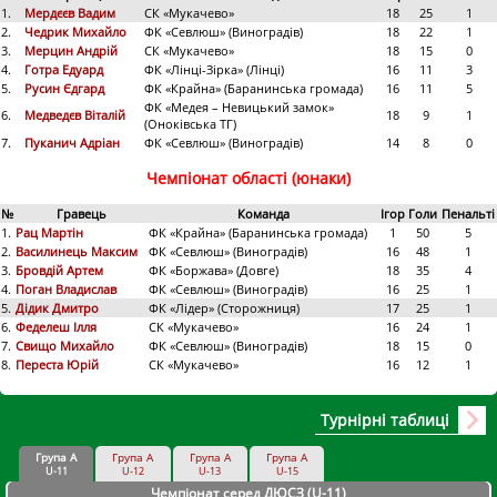
1.
Мердєєв Вадим
СК «Мукачево»
18
25
1
2.
Чедрик Михайло
ФК «Севлюш» (Виноградів)
18
22
1
3.
Мерцин Андрій
СК «Мукачево»
18
15
0
4.
Готра Едуард
ФК «Лінці-Зірка» (Лінці)
16
11
3
5.
Русин Єдгард
ФК «Крайна» (Баранинська громада)
16
11
5
ФК «Медея – Невицький замок»
6.
Медведєв Віталій
18
9
1
(Оноківська ТГ)
7.
Пуканич Адріан
ФК «Севлюш» (Виноградів)
14
8
0
Чемпіонат області (юнаки)
№
Гравець
Команда
Ігор
Голи
Пенальті
1.
Рац Мартін
ФК «Крайна» (Баранинська громада)
1
50
5
2.
Василинець Максим
ФК «Севлюш» (Виноградів)
16
48
1
3.
Бровдій Артем
ФК «Боржава» (Довге)
18
35
4
4.
Поган Владислав
ФК «Севлюш» (Виноградів)
16
25
1
5.
Дідик Дмитро
ФК «Лідер» (Сторожниця)
17
25
1
6.
Феделеш Ілля
СК «Мукачево»
16
24
1
7.
Свищо Михайло
ФК «Севлюш» (Виноградів)
18
15
0
8.
Переста Юрій
СК «Мукачево»
16
12
1
Турнірні таблиці
Група А
Група А
Група А
Група А
U-11
U-12
U-13
U-15
Чемпіонат серед ДЮСЗ (U-11
)