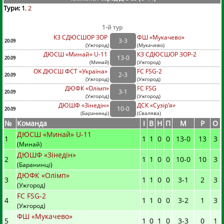
Тури:
1
2
1-й тур
КЗ СДЮСШОР ЗОР
ФШ «Мукачево»
3
-
3
20.09
(
Ужгород
)
(
Мукачево)
ДЮСШ «Минай» U-11
КЗ СДЮСШОР ЗОР-2
13
-
0
20.09
(
Минай
)
(
Ужгород)
ОК ДЮСШ ФСТ «Україна»
FC FSG-2
2
-
3
20.09
(
Ужгород
)
(
Ужгород)
ДЮФК «Олімп»
FC FSG
3
-
1
20.09
(
Ужгород
)
(
Ужгород)
ДЮШФ «Зінедін»
ДСК «Сузір’я»
10
-
0
20.09
(
Баранинці
)
(
Свалява)
№
Команда
I
В
Н
П
М
Р
О
ДЮСШ «Минай» U-11
1
1
1
0
0
13
-
0
13
3
(Минай)
ДЮШФ «Зінедін»
2
1
1
0
0
10
-
0
10
3
(Баранинці)
ДЮФК «Олімп»
3
1
1
0
0
3
-
1
2
3
(Ужгород)
FC FSG-2
4
1
1
0
0
3
-
2
1
3
(Ужгород)
ФШ «Мукачево»
5
1
0
1
0
3
-
3
0
1