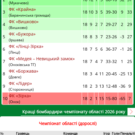
(Мукачево)
ФК «Крайна»
3
18
10
3
5
39
-
30
9
33
(Баранинська громада)
ФК «Вишково»
4
18
9
2
7
29
-
27
2
29
(Вишково)
ФК «Бужора»
5
18
8
3
7
23
-
26
-3
27
(Іршава)
ФК «Лінці-Зірка»
6
18
7
5
6
36
-
37
-1
26
(Лінці)
ФК «Медея – Невицький замок»
7
18
7
4
7
33
-
32
1
25
(Оноківська ТГ)
ФК «Боржава»
8
18
3
4
11
20
-
45
-25
13
(Довге)
ФК «Лідер»
9
18
2
3
13
12
-
48
-36
9
(Сторожниця)
ФК «Зірка»
10
18
2
1
15
15
-
80
-65
7
(Онок)
Кращі бомбардири чемпіонату області 2026 року
Чемпіонат області (дорослі)
№
Гравець
Команда
Ігор
Голи
Пенальті