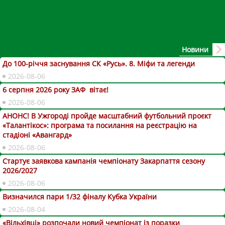
Новини
До 100-річчя заснування СК «Русь». 8. Міфи та легенди
2026-08-06
6 серпня 2026 року ЗАФ вітає!
2026-08-06
АНОНС! В Ужгороді пройде масштабний футбольний проєкт
«Талантікос»: програма та посилання на реєстрацію на
стадіоні «Авангард»
2026-08-06
Стартує заявкова кампанія чемпіонату Закарпаття сезону
2026/2027
2026-08-06
Визначился пари 1/32 фіналу Кубка України
2026-08-04
«Вільхівці» розпочали новий чемпіонат із поразки