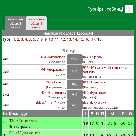
Турнірні таблиці
Чемпіонат
Чемпіонат
області
області
дорослі
юнаки
Чемпіонат області (дорослі
)
Тури:
1
2
3
4
5
6
7
8
9
10
11
12
13
14
15
16
17
18
18-й тур
СК «Мукачево»
ФК «Зірка»
11
-
0
28.06
(
Мукачево
)
(
Онок)
ФК «Медея – Невицький
ФК «Боржава»
2
-
0
замок»
28.06
(
Довге
)
(
Оноківська ТГ)
ФК «Лідер»
ФК «Вишково»
0
-
0
28.06
(
Сторожниця
)
(
Вишково)
ФК «Севлюш»
ФК «Бужора»
9
-
0
28.06
(
Виноградів
)
(
Іршава)
ФК «Лінці-Зірка»
ФК «Крайна»
4
-
0
28.06
(
Лінці
)
(
Баранинська громада)
№
Команда
I
В
Н
П
М
Р
О
ФК «Севлюш»
1
18
17
0
1
75
-
9
66
51
(Виноградів)
СК «Мукачево»
2
18
12
1
5
68
-
16
52
37