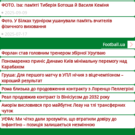
ФОТО. Іза: пам’яті Тиберія Ботоша й Василя Кеміня
2025-09-09
Фото. У Білках турніром ушанували пам’ять вчителів
фізичного виховання
2025-07-17
Football.ua
Форлан став головним тренером збірної Уругваю
Пономаренко приніс Динамо Київ мінімальну перемогу над
Карабахом
Груша: Для першого матчу в УПЛ нічия з віцечемпіоном –
хороший результат
Рома близька до продовження контракту з Лоренцо Пеллегріні
Реал продовжив контракт із Вінісіусом до 2032 року
Аморім висловився про майбутнє Леау на тлі трансферних
чуток
УЄФА: Ми чітко дали зрозуміти, що втратили довіру до
Інфантіно – позиція залишається незмінною