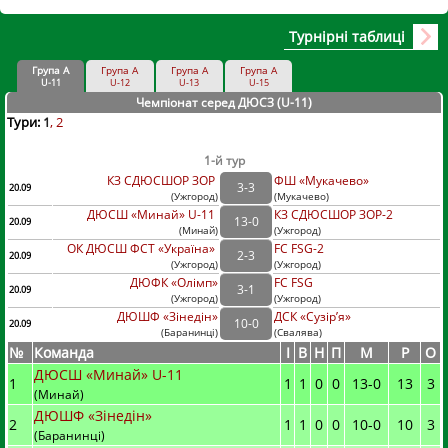
Турнірні таблиці
Група А
Група А
Група А
Група А
U-11
U-12
U-13
U-15
Чемпіонат серед ДЮСЗ (U-11
)
Тури:
1
2
1-й тур
КЗ СДЮСШОР ЗОР
ФШ «Мукачево»
3
-
3
20.09
(
Ужгород
)
(
Мукачево)
ДЮСШ «Минай» U-11
КЗ СДЮСШОР ЗОР-2
13
-
0
20.09
(
Минай
)
(
Ужгород)
ОК ДЮСШ ФСТ «Україна»
FC FSG-2
2
-
3
20.09
(
Ужгород
)
(
Ужгород)
ДЮФК «Олімп»
FC FSG
3
-
1
20.09
(
Ужгород
)
(
Ужгород)
ДЮШФ «Зінедін»
ДСК «Сузір’я»
10
-
0
20.09
(
Баранинці
)
(
Свалява)
№
Команда
I
В
Н
П
М
Р
О
ДЮСШ «Минай» U-11
1
1
1
0
0
13
-
0
13
3
(Минай)
ДЮШФ «Зінедін»
2
1
1
0
0
10
-
0
10
3
(Баранинці)