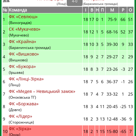
4
-
0
28.06
(
Лінці
)
(
Баранинська громада)
№
Команда
I
В
Н
П
М
Р
О
ФК «Севлюш»
1
18
17
0
1
75
-
9
66
51
(Виноградів)
СК «Мукачево»
2
18
12
1
5
68
-
16
52
37
(Мукачево)
ФК «Крайна»
3
18
10
3
5
39
-
30
9
33
(Баранинська громада)
ФК «Вишково»
4
18
9
2
7
29
-
27
2
29
(Вишково)
ФК «Бужора»
5
18
8
3
7
23
-
26
-3
27
(Іршава)
ФК «Лінці-Зірка»
6
18
7
5
6
36
-
37
-1
26
(Лінці)
ФК «Медея – Невицький замок»
7
18
7
4
7
33
-
32
1
25
(Оноківська ТГ)
ФК «Боржава»
8
18
3
4
11
20
-
45
-25
13
(Довге)
ФК «Лідер»
9
18
2
3
13
12
-
48
-36
9
(Сторожниця)
ФК «Зірка»
10
18
2
1
15
15
-
80
-65
7
(Онок)