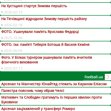
На Хустщині стартує Зимова першість
2026-02-19
На Тячівщині відродили Зимову першість району
2026-02-18
ФОТО. Ушанували пам’ять Ярослава Федорці
2025-10-04
ФОТО. Іза: пам’яті Тиберія Ботоша й Василя Кеміня
2025-09-09
Фото. У Білках турніром ушанували пам’ять вчителів
фізичного виховання
2025-07-17
Football.ua
Арсенал та Манчестер Юнайтед стежать за Кауаном Еліасом
Палестра пояснив, чому обрав Челсі
Маткевич та Слободян гратимуть із перших хвилин проти
Буковини
Арсенал зацікавлений у трансфері Ромеро