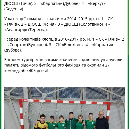
ДЮСШ (Тячів), 3 – «Карпати» (Дубове), 4 – «Беркут»
(Бедевля).
У категорії команд із гравцями 2014–2015 рр. н. 1 – СК
«Тячів», 2 – ДЮСШ (Ясіня), 3 – ДЮСШ (Солотвино), 4 –
«Авангард» (Тересва).
І серед колективів хлопців 2016–2017 рр. н. 1 – СК «Тячів», 2
– «Спарта» (Буштино), 3 – СК «Вільхівці», 4 – «Карпати»
(Дубове).
Загалом турнір мав вагоме значення, адже ним ушанували
пам’ять відомого футбольного фахівця та охопили 27
команд, або 405 дітей!