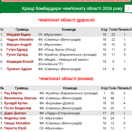
Кращі бомбардири чемпіонату області 2026 року
Чемпіонат області (дорослі)
№
Гравець
Команда
Ігор
Голи
Пенальті
1.
Мердєєв Вадим
СК «Мукачево»
18
25
1
2.
Чедрик Михайло
ФК «Севлюш» (Виноградів)
18
22
1
3.
Мерцин Андрій
СК «Мукачево»
18
15
0
4.
Готра Едуард
ФК «Лінці-Зірка» (Лінці)
16
11
3
5.
Русин Єдгард
ФК «Крайна» (Баранинська громада)
16
11
5
ФК «Медея – Невицький замок»
6.
Медведєв Віталій
18
9
1
(Оноківська ТГ)
7.
Пуканич Адріан
ФК «Севлюш» (Виноградів)
14
8
0
Чемпіонат області (юнаки)
№
Гравець
Команда
Ігор
Голи
Пенальті
1.
Рац Мартін
ФК «Крайна» (Баранинська громада)
1
50
5
2.
Василинець Максим
ФК «Севлюш» (Виноградів)
16
48
1
3.
Бровдій Артем
ФК «Боржава» (Довге)
18
35
4
4.
Поган Владислав
ФК «Севлюш» (Виноградів)
16
25
1
5.
Дідик Дмитро
ФК «Лідер» (Сторожниця)
17
25
1
6.
Феделеш Ілля
СК «Мукачево»
16
24
1
7.
Свищо Михайло
ФК «Севлюш» (Виноградів)
18
15
0
8.
Переста Юрій
СК «Мукачево»
16
12
1