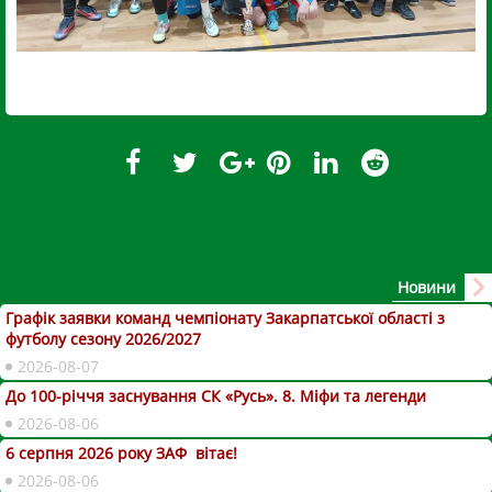
Новини
Графік заявки команд чемпіонату Закарпатської області з
футболу сезону 2026/2027
2026-08-07
До 100-річчя заснування СК «Русь». 8. Міфи та легенди
2026-08-06
6 серпня 2026 року ЗАФ вітає!
2026-08-06