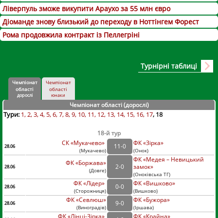
Ліверпуль зможе викупити Араухо за 55 млн євро
Діоманде знову близький до переходу в Ноттінгем Форест
Рома продовжила контракт із Пеллегріні
Турнірні таблиці
Чемпіонат
Чемпіонат
області
області
дорослі
юнаки
Чемпіонат області (дорослі
)
Тури:
1
2
3
4
5
6
7
8
9
10
11
12
13
14
15
16
17
18
18-й тур
СК «Мукачево»
ФК «Зірка»
11
-
0
28.06
(
Мукачево
)
(
Онок)
ФК «Медея – Невицький
ФК «Боржава»
2
-
0
замок»
28.06
(
Довге
)
(
Оноківська ТГ)
ФК «Лідер»
ФК «Вишково»
0
-
0
28.06
(
Сторожниця
)
(
Вишково)
ФК «Севлюш»
ФК «Бужора»
9
-
0
28.06
(
Виноградів
)
(
Іршава)
ФК «Лінці-Зірка»
ФК «Крайна»