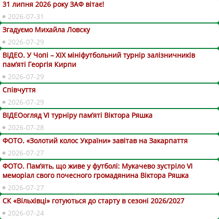
31 липня 2026 року ЗАФ вітає!
2026-07-31
Згадуємо Михайла Ловску
2026-07-29
ВІДЕО. У Чопі – ХІХ мініфутбольний турнір залізничників
пам’яті Георгія Кирпи
2026-07-29
Співчуття
2026-07-29
ВІДЕОогляд VІ турніру пам’яті Віктора Ряшка
2026-07-28
ФОТО. «Золотий колос України» завітав на Закарпаття
2026-07-27
ФОТО. Пам’ять, що живе у футболі: Мукачево зустріло VI
меморіал свого почесного громадянина Віктора Ряшка
2026-07-27
СК «Вільхівці» готуються до старту в сезоні 2026/2027
2026-07-24