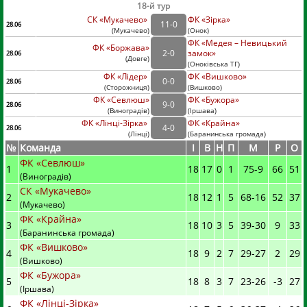
18-й тур
СК «Мукачево»
ФК «Зірка»
11
-
0
28.06
(
Мукачево
)
(
Онок)
ФК «Медея – Невицький
ФК «Боржава»
2
-
0
замок»
28.06
(
Довге
)
(
Оноківська ТГ)
ФК «Лідер»
ФК «Вишково»
0
-
0
28.06
(
Сторожниця
)
(
Вишково)
ФК «Севлюш»
ФК «Бужора»
9
-
0
28.06
(
Виноградів
)
(
Іршава)
ФК «Лінці-Зірка»
ФК «Крайна»
4
-
0
28.06
(
Лінці
)
(
Баранинська громада)
№
Команда
I
В
Н
П
М
Р
О
ФК «Севлюш»
1
18
17
0
1
75
-
9
66
51
(Виноградів)
СК «Мукачево»
2
18
12
1
5
68
-
16
52
37
(Мукачево)
ФК «Крайна»
3
18
10
3
5
39
-
30
9
33
(Баранинська громада)
ФК «Вишково»
4
18
9
2
7
29
-
27
2
29
(Вишково)
ФК «Бужора»
5
18
8
3
7
23
-
26
-3
27
(Іршава)
ФК «Лінці-Зірка»