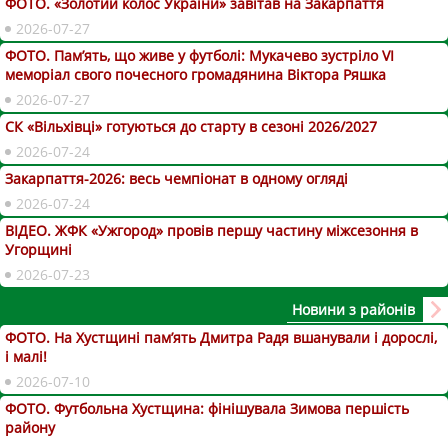
ФОТО. «Золотий колос України» завітав на Закарпаття
2026-07-27
ФОТО. Пам’ять, що живе у футболі: Мукачево зустріло VI
меморіал свого почесного громадянина Віктора Ряшка
2026-07-27
СК «Вільхівці» готуються до старту в сезоні 2026/2027
2026-07-24
Закарпаття-2026: весь чемпіонат в одному огляді
2026-07-24
ВІДЕО. ЖФК «Ужгород» провів першу частину міжсезоння в
Угорщині
2026-07-23
Новини з районів
ФОТО. На Хустщині пам’ять Дмитра Радя вшанували і дорослі,
і малі!
2026-07-10
ФОТО. Футбольна Хустщина: фінішувала Зимова першість
району