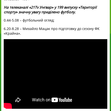
На телеканалі «21Tv Унгвар» у 199 випуску «Території
спорту» значну увагу приділено футболу.
0.44-5.08 – футбольний огляд;
6.20-8.28 – Михайло Мацак про підготовку до сезону ФК
«Крайна».