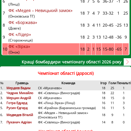
6
18
7
5
6
36
-
37
-1
26
(Лінці)
ФК «Медея – Невицький замок»
7
18
7
4
7
33
-
32
1
25
(Оноківська ТГ)
ФК «Боржава»
8
18
3
4
11
20
-
45
-25
13
(Довге)
ФК «Лідер»
9
18
2
3
13
12
-
48
-36
9
(Сторожниця)
ФК «Зірка»
10
18
2
1
15
15
-
80
-65
7
(Онок)
Кращі бомбардири чемпіонату області 2026 року
Чемпіонат області (дорослі)
№
Гравець
Команда
Ігор
Голи
Пенальті
1.
Мердєєв Вадим
СК «Мукачево»
18
25
1
2.
Чедрик Михайло
ФК «Севлюш» (Виноградів)
18
22
1
3.
Мерцин Андрій
СК «Мукачево»
18
15
0
4.
Готра Едуард
ФК «Лінці-Зірка» (Лінці)
16
11
3
5.
Русин Єдгард
ФК «Крайна» (Баранинська громада)
16
11
5
ФК «Медея – Невицький замок»
6.
Медведєв Віталій
18
9
1
(Оноківська ТГ)
7.
Пуканич Адріан
ФК «Севлюш» (Виноградів)
14
8
0