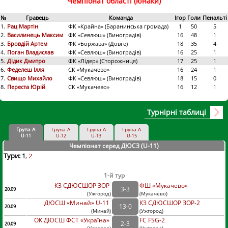
Чемпіонат області (юнаки)
№
Гравець
Команда
Ігор
Голи
Пенальті
1.
Рац Мартін
ФК «Крайна» (Баранинська громада)
1
50
5
2.
Василинець Максим
ФК «Севлюш» (Виноградів)
16
48
1
3.
Бровдій Артем
ФК «Боржава» (Довге)
18
35
4
4.
Поган Владислав
ФК «Севлюш» (Виноградів)
16
25
1
5.
Дідик Дмитро
ФК «Лідер» (Сторожниця)
17
25
1
6.
Феделеш Ілля
СК «Мукачево»
16
24
1
7.
Свищо Михайло
ФК «Севлюш» (Виноградів)
18
15
0
8.
Переста Юрій
СК «Мукачево»
16
12
1
Турнірні таблиці
Група А
Група А
Група А
Група А
U-11
U-12
U-13
U-15
Чемпіонат серед ДЮСЗ (U-11
)
Тури:
1
2
1-й тур
КЗ СДЮСШОР ЗОР
ФШ «Мукачево»
3
-
3
20.09
(
Ужгород
)
(
Мукачево)
ДЮСШ «Минай» U-11
КЗ СДЮСШОР ЗОР-2
13
-
0
20.09
(
Минай
)
(
Ужгород)
ОК ДЮСШ ФСТ «Україна»
FC FSG-2
2
-
3
20.09