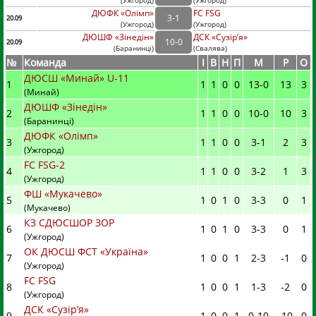
(
Ужгород
)
(
Ужгород)
ДЮФК «Олімп»
FC FSG
3
-
1
20.09
(
Ужгород
)
(
Ужгород)
ДЮШФ «Зінедін»
ДСК «Сузір’я»
10
-
0
20.09
(
Баранинці
)
(
Свалява)
№
Команда
I
В
Н
П
М
Р
О
ДЮСШ «Минай» U-11
1
1
1
0
0
13
-
0
13
3
(Минай)
ДЮШФ «Зінедін»
2
1
1
0
0
10
-
0
10
3
(Баранинці)
ДЮФК «Олімп»
3
1
1
0
0
3
-
1
2
3
(Ужгород)
FC FSG-2
4
1
1
0
0
3
-
2
1
3
(Ужгород)
ФШ «Мукачево»
5
1
0
1
0
3
-
3
0
1
(Мукачево)
КЗ СДЮСШОР ЗОР
6
1
0
1
0
3
-
3
0
1
(Ужгород)
ОК ДЮСШ ФСТ «Україна»
7
1
0
0
1
2
-
3
-1
0
(Ужгород)
FC FSG
8
1
0
0
1
1
-
3
-2
0
(Ужгород)
ДСК «Сузір’я»
9
1
0
0
1
0
-
10
-10
0