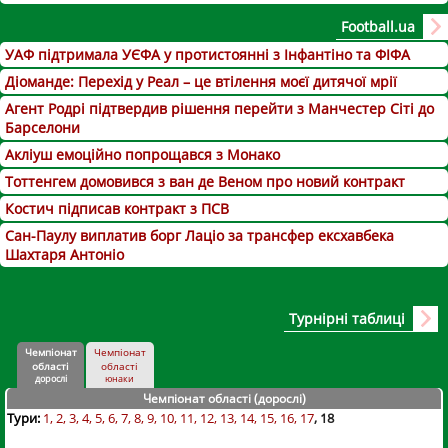
Football.ua
УАФ підтримала УЄФА у протистоянні з Інфантіно та ФІФА
Діоманде: Перехід у Реал – це втілення моєї дитячої мрії
Агент Родрі підтвердив рішення перейти з Манчестер Сіті до
Барселони
Акліуш емоційно попрощався з Монако
Тоттенгем домовився з ван де Веном про новий контракт
Костич підписав контракт з ПСВ
Сан-Паулу виплатив борг Лаціо за трансфер ексхавбека
Шахтаря Антоніо
Турнірні таблиці
Чемпіонат
Чемпіонат
області
області
дорослі
юнаки
Чемпіонат області (дорослі
)
Тури:
1
2
3
4
5
6
7
8
9
10
11
12
13
14
15
16
17
18