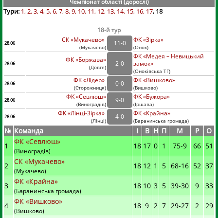
Чемпіонат області (дорослі
)
Тури:
1
2
3
4
5
6
7
8
9
10
11
12
13
14
15
16
17
18
18-й тур
СК «Мукачево»
ФК «Зірка»
11
-
0
28.06
(
Мукачево
)
(
Онок)
ФК «Медея – Невицький
ФК «Боржава»
2
-
0
замок»
28.06
(
Довге
)
(
Оноківська ТГ)
ФК «Лідер»
ФК «Вишково»
0
-
0
28.06
(
Сторожниця
)
(
Вишково)
ФК «Севлюш»
ФК «Бужора»
9
-
0
28.06
(
Виноградів
)
(
Іршава)
ФК «Лінці-Зірка»
ФК «Крайна»
4
-
0
28.06
(
Лінці
)
(
Баранинська громада)
№
Команда
I
В
Н
П
М
Р
О
ФК «Севлюш»
1
18
17
0
1
75
-
9
66
51
(Виноградів)
СК «Мукачево»
2
18
12
1
5
68
-
16
52
37
(Мукачево)
ФК «Крайна»
3
18
10
3
5
39
-
30
9
33
(Баранинська громада)
ФК «Вишково»
4
18
9
2
7
29
-
27
2
29
(Вишково)