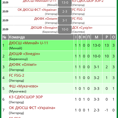
ДЮСШ «Минай» U-11
КЗ СДЮСШОР ЗОР-2
13
-
0
20.09
(
Минай
)
(
Ужгород)
ОК ДЮСШ ФСТ «Україна»
FC FSG-2
2
-
3
20.09
(
Ужгород
)
(
Ужгород)
ДЮФК «Олімп»
FC FSG
3
-
1
20.09
(
Ужгород
)
(
Ужгород)
ДЮШФ «Зінедін»
ДСК «Сузір’я»
10
-
0
20.09
(
Баранинці
)
(
Свалява)
№
Команда
I
В
Н
П
М
Р
О
ДЮСШ «Минай» U-11
1
1
1
0
0
13
-
0
13
3
(Минай)
ДЮШФ «Зінедін»
2
1
1
0
0
10
-
0
10
3
(Баранинці)
ДЮФК «Олімп»
3
1
1
0
0
3
-
1
2
3
(Ужгород)
FC FSG-2
4
1
1
0
0
3
-
2
1
3
(Ужгород)
ФШ «Мукачево»
5
1
0
1
0
3
-
3
0
1
(Мукачево)
КЗ СДЮСШОР ЗОР
6
1
0
1
0
3
-
3
0
1
(Ужгород)
ОК ДЮСШ ФСТ «Україна»
7
1
0
0
1
2
-
3
-1
0
(Ужгород)