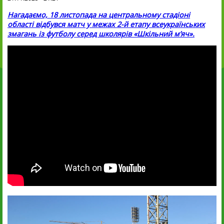
Нагадаємо, 18 листопада на центральному стадіоні
області відбувся матч у межах 2-й етапу всеукраїнських
змагань із футболу серед школярів «Шкільний м’яч».