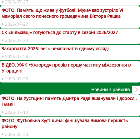
2026-07-27
ФОТО. Пам’ять, що живе у футболі: Мукачево зустріло VI
меморіал свого почесного громадянина Віктора Ряшка
2026-07-27
СК «Вільхівці» готуються до старту в сезоні 2026/2027
2026-07-24
Закарпаття-2026: весь чемпіонат в одному огляді
2026-07-24
ВІДЕО. ЖФК «Ужгород» провів першу частину міжсезоння в
Угорщині
2026-07-23
Новини з районів
ФОТО. На Хустщині пам’ять Дмитра Радя вшанували і дорослі,
і малі!
2026-07-10
ФОТО. Футбольна Хустщина: фінішувала Зимова першість
району
2026-03-30