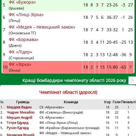
ФК «Бужора»
5
18
8
3
7
23
-
26
-3
27
(Іршава)
ФК «Лінці-Зірка»
6
18
7
5
6
36
-
37
-1
26
(Лінці)
ФК «Медея – Невицький замок»
7
18
7
4
7
33
-
32
1
25
(Оноківська ТГ)
ФК «Боржава»
8
18
3
4
11
20
-
45
-25
13
(Довге)
ФК «Лідер»
9
18
2
3
13
12
-
48
-36
9
(Сторожниця)
ФК «Зірка»
10
18
2
1
15
15
-
80
-65
7
(Онок)
Кращі бомбардири чемпіонату області 2026 року
Чемпіонат області (дорослі)
№
Гравець
Команда
Ігор
Голи
Пенальті
1.
Мердєєв Вадим
СК «Мукачево»
18
25
1
2.
Чедрик Михайло
ФК «Севлюш» (Виноградів)
18
22
1
3.
Мерцин Андрій
СК «Мукачево»
18
15
0
4.
Готра Едуард
ФК «Лінці-Зірка» (Лінці)
16
11
3
5.
Русин Єдгард
ФК «Крайна» (Баранинська громада)
16
11
5
ФК «Медея – Невицький замок»
6.
Медведєв Віталій
18
9
1