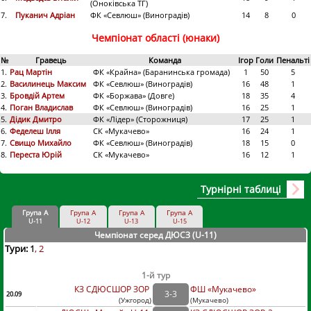
(Оноківська ТГ)
7.
Пуканич Адріан
ФК «Севлюш» (Виноградів)
14
8
0
Чемпіонат області (юнаки)
№
Гравець
Команда
Ігор
Голи
Пенальті
1.
Рац Мартін
ФК «Крайна» (Баранинська громада)
1
50
5
2.
Василинець Максим
ФК «Севлюш» (Виноградів)
16
48
1
3.
Бровдій Артем
ФК «Боржава» (Довге)
18
35
4
4.
Поган Владислав
ФК «Севлюш» (Виноградів)
16
25
1
5.
Дідик Дмитро
ФК «Лідер» (Сторожниця)
17
25
1
6.
Феделеш Ілля
СК «Мукачево»
16
24
1
7.
Свищо Михайло
ФК «Севлюш» (Виноградів)
18
15
0
8.
Переста Юрій
СК «Мукачево»
16
12
1
Турнірні таблиці
Група А
Група А
Група А
Група А
U-11
U-12
U-13
U-15
Чемпіонат серед ДЮСЗ (U-11
)
Тури:
1
2
1-й тур
КЗ СДЮСШОР ЗОР
ФШ «Мукачево»
3
-
3
20.09
(
Ужгород
)
(
Мукачево)