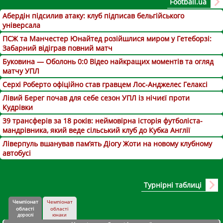
Football.ua
Абердін підсилив атаку: клуб підписав бельгійського
універсала
ПСЖ та Манчестер Юнайтед розійшлися миром у Гетеборзі:
Забарний відіграв повний матч
Буковина — Оболонь 0:0 Відео найкращих моментів та огляд
матчу УПЛ
Серхі Роберто офіційно став гравцем Лос-Анджелес Гелаксі
Лівий Берег почав для себе сезон УПЛ із нічиєї проти
Кудрівки
39 трансферів за 18 років: неймовірна історія футболіста-
мандрівника, який веде сільський клуб до Кубка Англії
Ліверпуль вшанував пам’ять Діогу Жоти на новому клубному
автобусі
Турнірні таблиці
Чемпіонат
Чемпіонат
області
області
дорослі
юнаки