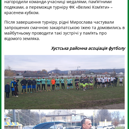
нагородили команди-учасниці медалями, пам’ятними
подяками, а переможця турніру ФК «Великі Ком’яти» –
красенем-кубком.
Після завершення турніру, рідні Мирослава частували
запрошених смачною закарпатською їжею та домовились в
майбутньому проводити такі зустрічі у пам’ять про
відомого земляка.
Хустська районна асоціація футболу