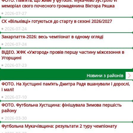
ФОТО. Пам’ять, що живе у футболі: Мукачево зустріло VI
меморіал свого почесного громадянина Віктора Ряшка
2026-07-27
СК «Вільхівці» готуються до старту в сезоні 2026/2027
2026-07-24
Закарпаття-2026: весь чемпіонат в одному огляді
2026-07-24
ВІДЕО. ЖФК «Ужгород» провів першу частину міжсезоння в
Угорщині
2026-07-23
Новини з районів
ФОТО. На Хустщині пам’ять Дмитра Радя вшанували і дорослі,
і малі!
2026-07-10
ФОТО. Футбольна Хустщина: фінішувала Зимова першість
району
2026-03-30
Футбольна Мукачівщина: результати 2 туру чемпіонату