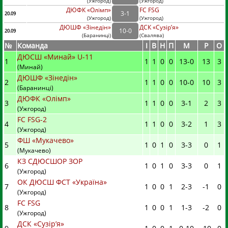
(
Ужгород
)
(
Ужгород)
ДЮФК «Олімп»
FC FSG
3
-
1
20.09
(
Ужгород
)
(
Ужгород)
ДЮШФ «Зінедін»
ДСК «Сузір’я»
10
-
0
20.09
(
Баранинці
)
(
Свалява)
№
Команда
I
В
Н
П
М
Р
О
ДЮСШ «Минай» U-11
1
1
1
0
0
13
-
0
13
3
(Минай)
ДЮШФ «Зінедін»
2
1
1
0
0
10
-
0
10
3
(Баранинці)
ДЮФК «Олімп»
3
1
1
0
0
3
-
1
2
3
(Ужгород)
FC FSG-2
4
1
1
0
0
3
-
2
1
3
(Ужгород)
ФШ «Мукачево»
5
1
0
1
0
3
-
3
0
1
(Мукачево)
КЗ СДЮСШОР ЗОР
6
1
0
1
0
3
-
3
0
1
(Ужгород)
ОК ДЮСШ ФСТ «Україна»
7
1
0
0
1
2
-
3
-1
0
(Ужгород)
FC FSG
8
1
0
0
1
1
-
3
-2
0
(Ужгород)
ДСК «Сузір’я»