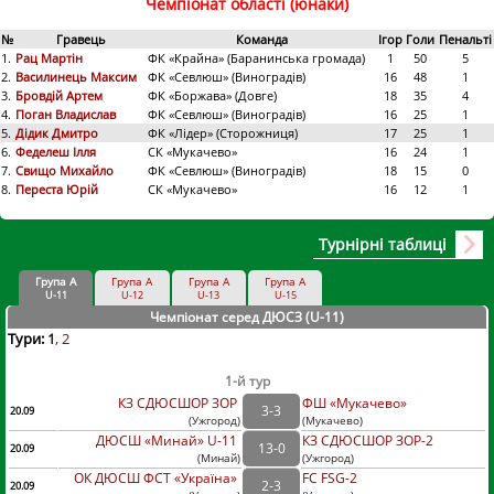
Чемпіонат області (юнаки)
№
Гравець
Команда
Ігор
Голи
Пенальті
1.
Рац Мартін
ФК «Крайна» (Баранинська громада)
1
50
5
2.
Василинець Максим
ФК «Севлюш» (Виноградів)
16
48
1
3.
Бровдій Артем
ФК «Боржава» (Довге)
18
35
4
4.
Поган Владислав
ФК «Севлюш» (Виноградів)
16
25
1
5.
Дідик Дмитро
ФК «Лідер» (Сторожниця)
17
25
1
6.
Феделеш Ілля
СК «Мукачево»
16
24
1
7.
Свищо Михайло
ФК «Севлюш» (Виноградів)
18
15
0
8.
Переста Юрій
СК «Мукачево»
16
12
1
Турнірні таблиці
Група А
Група А
Група А
Група А
U-11
U-12
U-13
U-15
Чемпіонат серед ДЮСЗ (U-11
)
Тури:
1
2
1-й тур
КЗ СДЮСШОР ЗОР
ФШ «Мукачево»
3
-
3
20.09
(
Ужгород
)
(
Мукачево)
ДЮСШ «Минай» U-11
КЗ СДЮСШОР ЗОР-2
13
-
0
20.09
(
Минай
)
(
Ужгород)
ОК ДЮСШ ФСТ «Україна»
FC FSG-2
2
-
3
20.09