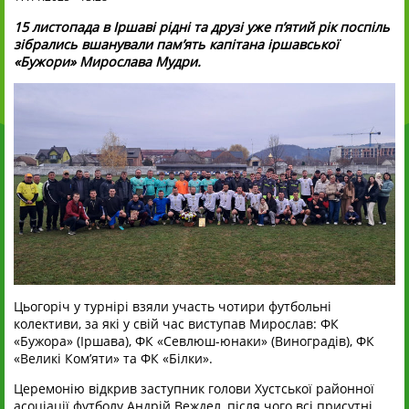
15 листопада в Іршаві рідні та друзі уже п’ятий рік поспіль
зібрались вшанували пам’ять капітана іршавської
«Бужори» Мирослава Мудри.
Цьогоріч у турнірі взяли участь чотири футбольні
колективи, за які у свій час виступав Мирослав: ФК
«Бужора» (Іршава), ФК «Севлюш-юнаки» (Виноградів), ФК
«Великі Ком’яти» та ФК «Білки».
Церемонію відкрив заступник голови Хустської районної
асоціації футболу Андрій Веждел, після чого всі присутні