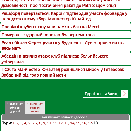
домовленості про постачання ракет до Patriot щомісяця
Рашфорд повертається: Каррік підтвердив участь форварда у
передсезонному зборі Манчестер Юнайтед
Провідні клуби вшанували пам'ять батька Мессі
Помер легендарний воротар Вулвергемптона
Реал обіграв Ференцварош у Будапешті: Лунін провів на полі
весь матч
Абердін підсилив атаку: клуб підписав бельгійського
універсала
ПСЖ та Манчестер Юнайтед розійшлися миром у Гетеборзі:
Забарний відіграв повний матч
Турнірні таблиці
Чемпіонат
Чемпіонат
області
області
дорослі
юнаки
Чемпіонат області (дорослі
)
Тури:
1
2
3
4
5
6
7
8
9
10
11
12
13
14
15
16
17
18