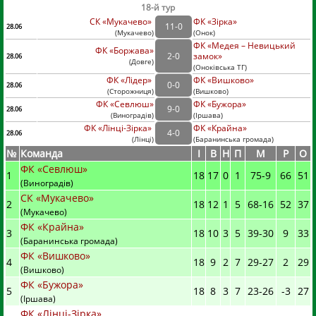
18-й тур
СК «Мукачево»
ФК «Зірка»
11
-
0
28.06
(
Мукачево
)
(
Онок)
ФК «Медея – Невицький
ФК «Боржава»
2
-
0
замок»
28.06
(
Довге
)
(
Оноківська ТГ)
ФК «Лідер»
ФК «Вишково»
0
-
0
28.06
(
Сторожниця
)
(
Вишково)
ФК «Севлюш»
ФК «Бужора»
9
-
0
28.06
(
Виноградів
)
(
Іршава)
ФК «Лінці-Зірка»
ФК «Крайна»
4
-
0
28.06
(
Лінці
)
(
Баранинська громада)
№
Команда
I
В
Н
П
М
Р
О
ФК «Севлюш»
1
18
17
0
1
75
-
9
66
51
(Виноградів)
СК «Мукачево»
2
18
12
1
5
68
-
16
52
37
(Мукачево)
ФК «Крайна»
3
18
10
3
5
39
-
30
9
33
(Баранинська громада)
ФК «Вишково»
4
18
9
2
7
29
-
27
2
29
(Вишково)
ФК «Бужора»
5
18
8
3
7
23
-
26
-3
27
(Іршава)
ФК «Лінці-Зірка»