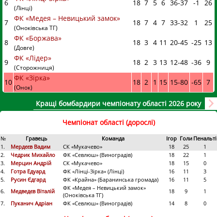
6
18
7
5
6
36
-
37
-1
26
(Лінці)
ФК «Медея – Невицький замок»
7
18
7
4
7
33
-
32
1
25
(Оноківська ТГ)
ФК «Боржава»
8
18
3
4
11
20
-
45
-25
13
(Довге)
ФК «Лідер»
9
18
2
3
13
12
-
48
-36
9
(Сторожниця)
ФК «Зірка»
10
18
2
1
15
15
-
80
-65
7
(Онок)
Кращі бомбардири чемпіонату області 2026 року
Чемпіонат області (дорослі)
№
Гравець
Команда
Ігор
Голи
Пенальті
1.
Мердєєв Вадим
СК «Мукачево»
18
25
1
2.
Чедрик Михайло
ФК «Севлюш» (Виноградів)
18
22
1
3.
Мерцин Андрій
СК «Мукачево»
18
15
0
4.
Готра Едуард
ФК «Лінці-Зірка» (Лінці)
16
11
3
5.
Русин Єдгард
ФК «Крайна» (Баранинська громада)
16
11
5
ФК «Медея – Невицький замок»
6.
Медведєв Віталій
18
9
1
(Оноківська ТГ)
7.
Пуканич Адріан
ФК «Севлюш» (Виноградів)
14
8
0