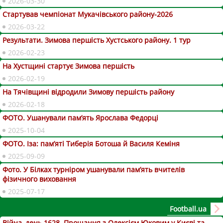
2026-03-30
Стартував чемпіонат Мукачівського району-2026
2026-03-22
Результати. Зимова першість Хустського району. 1 тур
2026-02-23
На Хустщині стартує Зимова першість
2026-02-19
На Тячівщині відродили Зимову першість району
2026-02-18
ФОТО. Ушанували пам’ять Ярослава Федорці
2025-10-04
ФОТО. Іза: пам’яті Тиберія Ботоша й Василя Кеміня
2025-09-09
Фото. У Білках турніром ушанували пам’ять вчителів
фізичного виховання
2025-07-17
Football.ua
Війна, день 1628. Прощання з Олексієм Юковим у Києві та