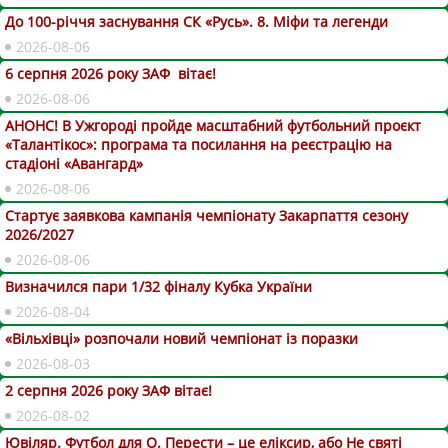
До 100-річчя заснування СК «Русь». 8. Міфи та легенди
2026-08-06
6 серпня 2026 року ЗАФ вітає!
2026-08-06
АНОНС! В Ужгороді пройде масштабний футбольний проєкт
«Талантікос»: програма та посилання на реєстрацію на
стадіоні «Авангард»
2026-08-06
Стартує заявкова кампанія чемпіонату Закарпаття сезону
2026/2027
2026-08-06
Визначился пари 1/32 фіналу Кубка України
2026-08-04
«Вільхівці» розпочали новий чемпіонат із поразки
2026-08-03
2 серпня 2026 року ЗАФ вітає!
2026-08-02
Ювіляр. Футбол для О. Перести – це еліксир, або Не святі