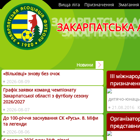
Вища ліга
Призначення
Змагання
ЗАКАРПАТСЬКА 
Новини
«Вільхівці» знову без очок
ІІІ міжнаро
2026-08-09
призначення
Графік заявки команд чемпіонату
Закарпатської області з футболу сезону
дитячо-юнацьк
2026/2027
21.08.2016
2026-08-07
До 100-річчя заснування СК «Русь». 8. Міфи
Організатор
та легенди
представн
2026-08-06