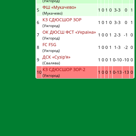
(Ужгород)
ФШ «Мукачево»
5
1
0
1
0
3
-
3
0
1
(Мукачево)
КЗ СДЮСШОР ЗОР
6
1
0
1
0
3
-
3
0
1
(Ужгород)
ОК ДЮСШ ФСТ «Україна»
7
1
0
0
1
2
-
3
-1
0
(Ужгород)
FC FSG
8
1
0
0
1
1
-
3
-2
0
(Ужгород)
ДСК «Сузір’я»
9
1
0
0
1
0
-
10
-10
0
(Свалява)
КЗ СДЮСШОР ЗОР-2
10
1
0
0
1
0
-
13
-13
0
(Ужгород)