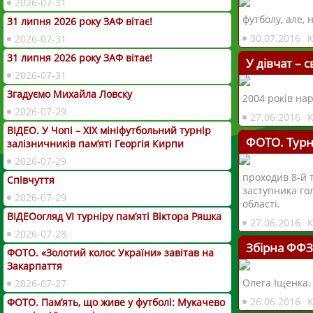
2026-07-31
футболу, але, 
31 липня 2026 року ЗАФ вітає!
30.07.2016
2026-07-31
31 липня 2026 року ЗАФ вітає!
У дівчат – с
2026-07-31
Згадуємо Михайла Ловску
2004 років на
2026-07-29
27.06.2016
ВІДЕО. У Чопі – ХІХ мініфутбольний турнір
ФОТО. Турн
залізничників пам’яті Георгія Кирпи
2026-07-29
проходив 8-й 
Співчуття
заступника го
2026-07-29
області.
ВІДЕОогляд VІ турніру пам’яті Віктора Ряшка
27.06.2016
2026-07-28
Збірна ФФЗ
ФОТО. «Золотий колос України» завітав на
Закарпаття
Олега Іщенка.
2026-07-27
26.06.2016
ФОТО. Пам’ять, що живе у футболі: Мукачево