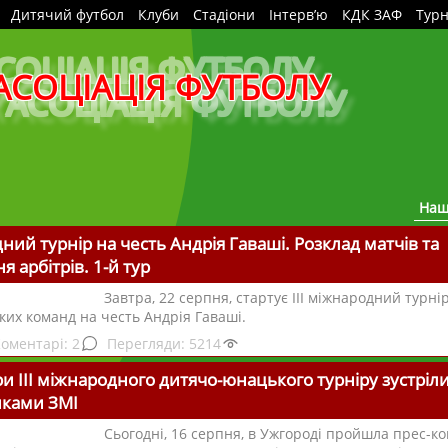
Дитячий футбол
Клуби
Стадіони
Інтерв’ю
КДК ЗАФ
Турн
АСОЦІАЦІЯ ФУТБОЛУ
Наш
дний турнір на честь Андрія Гаваші. Розклад матчів та
 арбітрів. 1-й тур
Завтра, 22 серпня, стартує ІІІ міжнародний турні
их команд на честь Андрія Гаваші.
2
5214
и ІІІ міжнародного дитячо-юнацького турніру зустріли
иками ЗМІ
Сьогодні, 16 серпня, в Ужгороді пройшла прес-к