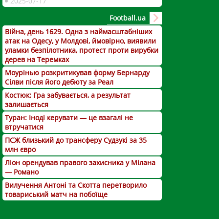
2025-07-17
Football.ua
Війна, день 1629. Одна з наймасштабніших
атак на Одесу, у Молдові, ймовірно, виявили
уламки безпілотника, протест проти вирубки
дерев на Теремках
Моурінью розкритикував форму Бернарду
Сілви після його дебюту за Реал
Костюк: Гра забувається, а результат
залишається
Туран: Іноді керувати — це взагалі не
втручатися
ПСЖ близький до трансферу Судзукі за 35
млн євро
Ліон орендував правого захисника у Мілана
— Романо
Вилучення Антоні та Скотта перетворило
товариський матч на побоїще