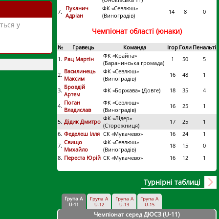
Пуканич
ФК «Севлюш»
7.
14
8
0
Адріан
(Виноградів)
ться у
Чемпіонат області (юнаки)
№
Гравець
Команда
Ігор
Голи
Пенальті
ФК «Крайна»
1.
Рац Мартін
1
50
5
(Баранинська громада)
Василинець
ФК «Севлюш»
2.
16
48
1
Максим
(Виноградів)
Бровдій
3.
ФК «Боржава» (Довге)
18
35
4
Артем
Поган
ФК «Севлюш»
4.
16
25
1
Владислав
(Виноградів)
ФК «Лідер»
5.
Дідик Дмитро
17
25
1
(Сторожниця)
6.
Феделеш Ілля
СК «Мукачево»
16
24
1
Свищо
ФК «Севлюш»
7.
18
15
0
Михайло
(Виноградів)
8.
Переста Юрій
СК «Мукачево»
16
12
1
Турнірні таблиці
Група А
Група А
Група А
Група А
U-11
U-12
U-13
U-15
Чемпіонат серед ДЮСЗ (U-11
)