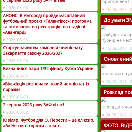
6 серпня 2026 року ЗАФ вітає!
присвячена ІІ
2026-08-06
16.08.2016
АНОНС! В Ужгороді пройде масштабний
До уваги ЗМ
футбольний проєкт «Талантікос»: програма
та посилання на реєстрацію на стадіоні
«Авангард»
відбудеться п
2026-08-06
турнір на чест
Стартує заявкова кампанія чемпіонату
15.08.2016
Закарпаття сезону 2026/2027
Оновлений р
2026-08-06
Визначился пари 1/32 фіналу Кубка України
юнацького тур
2026-08-04
15.08.2016
«Вільхівці» розпочали новий чемпіонат із
поразки
Розклад поє
2026-08-03
2 серпня 2026 року ЗАФ вітає!
серед дитячо-
2026-08-02
04.08.2016
Ювіляр. Футбол для О. Перести – це еліксир,
ФОТО. ВІДЕО
або Не святі горшки ліплять