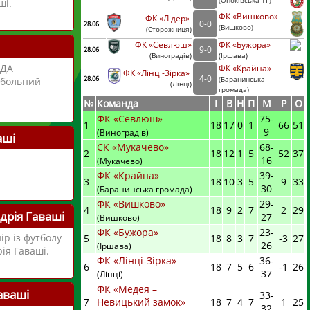
(
Оноківська ТГ)
ші.
ФК «Вишково»
ФК «Лідер»
0
-
0
28.06
(
Вишково)
(
Сторожниця
)
ФК «Севлюш»
ФК «Бужора»
9
-
0
28.06
(
Виноградів
)
(
Іршава)
ОДА
ФК «Крайна»
ФК «Лінці-Зірка»
4
-
0
28.06
тбольний
(
Баранинська
(
Лінці
)
громада)
№
Команда
I
В
Н
П
М
Р
О
ФК «Севлюш»
75
-
1
18
17
0
1
66
51
9
(Виноградів)
аші
СК «Мукачево»
68
-
2
18
12
1
5
52
37
16
(Мукачево)
ФК «Крайна»
39
-
3
18
10
3
5
9
33
30
(Баранинська громада)
ФК «Вишково»
29
-
4
18
9
2
7
2
29
дрія Гаваші
27
(Вишково)
ФК «Бужора»
23
-
ір із футболу
5
18
8
3
7
-3
27
26
(Іршава)
ія Гаваші.
ФК «Лінці-Зірка»
36
-
6
18
7
5
6
-1
26
37
(Лінці)
ФК «Медея –
аваші
33
-
7
Невицький замок»
18
7
4
7
1
25
32