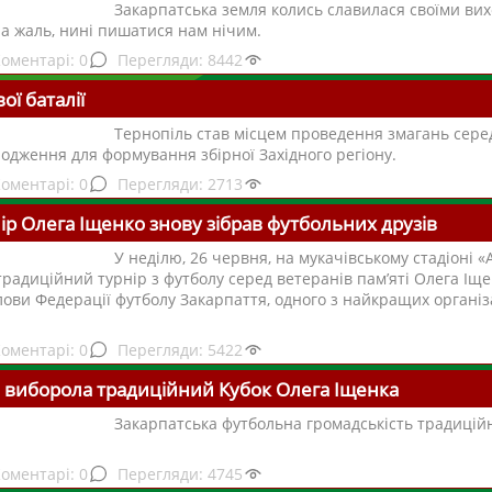
Закарпатська земля колись славилася своїми ви
на жаль, нині пишатися нам нічим.
0
8442
вої баталії
Тернопіль став місцем проведення змагань серед
родження для формування збірної Західного регіону.
0
2713
ір Олега Іщенко знову зібрав футбольних друзів
У неділю, 26 червня, на мукачівському стадіоні 
традиційний турнір з футболу серед ветеранів пам’яті Олега Іщ
лови Федерації футболу Закарпаття, одного з найкращих організ
0
5422
 виборола традиційний Кубок Олега Іщенка
Закарпатська футбольна громадськість традиці
0
4745