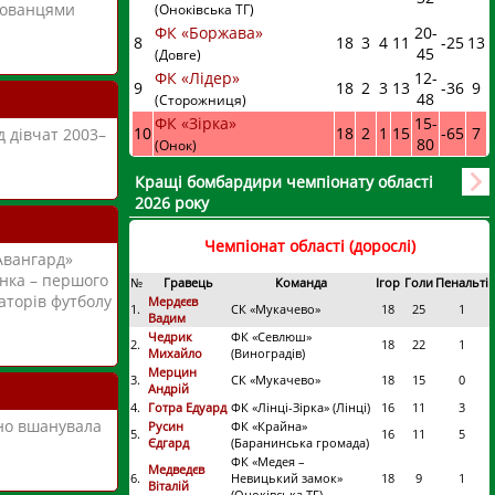
хованцями
(Оноківська ТГ)
ФК «Боржава»
20
-
8
18
3
4
11
-25
13
45
(Довге)
ФК «Лідер»
12
-
9
18
2
3
13
-36
9
48
(Сторожниця)
ФК «Зірка»
15
-
10
18
2
1
15
-65
7
 дівчат 2003–
80
(Онок)
Кращі бомбардири чемпіонату області
2026 року
Чемпіонат області (дорослі)
«Авангард»
енка – першого
№
Гравець
Команда
Ігор
Голи
Пенальті
аторів футболу
Мердєєв
1.
СК «Мукачево»
18
25
1
Вадим
Чедрик
ФК «Севлюш»
2.
18
22
1
Михайло
(Виноградів)
Мерцин
3.
СК «Мукачево»
18
15
0
Андрій
4.
Готра Едуард
ФК «Лінці-Зірка» (Лінці)
16
11
3
йно вшанувала
Русин
ФК «Крайна»
5.
16
11
5
Єдгард
(Баранинська громада)
ФК «Медея –
Медведєв
6.
Невицький замок»
18
9
1
Віталій
(Оноківська ТГ)