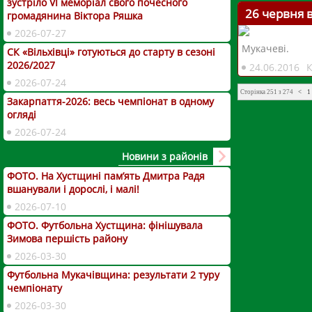
зустріло VI меморіал свого почесного
26 червня 
громадянина Віктора Ряшка
2026-07-27
Мукачеві.
СК «Вільхівці» готуються до старту в сезоні
2026/2027
24.06.2016
2026-07-24
Сторінка 251 з 274
<
1
Закарпаття-2026: весь чемпіонат в одному
огляді
2026-07-24
Новини з районів
ФОТО. На Хустщині пам’ять Дмитра Радя
вшанували і дорослі, і малі!
2026-07-10
ФОТО. Футбольна Хустщина: фінішувала
Зимова першість району
2026-03-30
Футбольна Мукачівщина: результати 2 туру
чемпіонату
2026-03-30