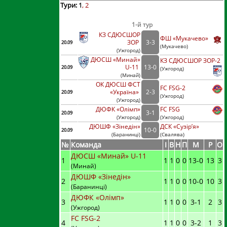
Тури:
1
2
1-й тур
КЗ СДЮСШОР
ФШ «Мукачево»
ЗОР
3
-
3
20.09
(
Мукачево)
(
Ужгород
)
ДЮСШ «Минай»
КЗ СДЮСШОР ЗОР-2
U-11
13
-
0
20.09
(
Ужгород)
(
Минай
)
ОК ДЮСШ ФСТ
FC FSG-2
«Україна»
2
-
3
20.09
(
Ужгород)
(
Ужгород
)
ДЮФК «Олімп»
FC FSG
3
-
1
20.09
(
Ужгород
)
(
Ужгород)
ДЮШФ «Зінедін»
ДСК «Сузір’я»
10
-
0
20.09
(
Баранинці
)
(
Свалява)
№
Команда
I
В
Н
П
М
Р
О
ДЮСШ «Минай» U-11
1
1
1
0
0
13
-
0
13
3
(Минай)
ДЮШФ «Зінедін»
2
1
1
0
0
10
-
0
10
3
(Баранинці)
ДЮФК «Олімп»
3
1
1
0
0
3
-
1
2
3
(Ужгород)
FC FSG-2
4
1
1
0
0
3
-
2
1
3