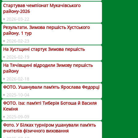
Стартував чемпіонат Мукачівського
району-2026
2026-03-22
Результати. Зимова першість Хустського
району. 1 тур
2026-02-23
На Хустщині стартує Зимова першість
2026-02-19
На Тячівщині відродили Зимову першість
району
2026-02-18
ФОТО. Ушанували пам’ять Ярослава Федорці
2025-10-04
ФОТО. Іза: пам’яті Тиберія Ботоша й Василя
Кеміня
2025-09-09
Фото. У Білках турніром ушанували пам’ять
вчителів фізичного виховання