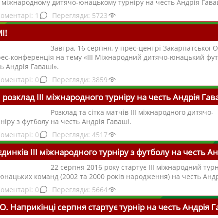
І міжнародному дитячо-юнацькому турніру на честь Андрія Гава
1
5723
І!
Завтра, 16 серпня, у прес-центрі Закарпатської 
рес-конференція на тему «ІІІ Міжнародний дитячо-юнацький фу
ь Андрія Гаваші».
0
3859
озклад ІІІ міжнародного турніру на честь Андрія Гав
Розклад та сітка матчів III міжнародного дитячо-
ніру з футболу на честь Андрія Гаваші.
0
4517
динків ІІІ міжнародного турніру з футболу на честь Ан
22 серпня 2016 року стартує ІІІ міжнародний турн
юнацьких команд (2002 та 2000 років народження) на честь Андр
0
5664
. Наприкінці серпня стартує турнір на честь Андрія Г