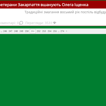
ветерани Закарпаття вшанують Олега Іщенка
Традиційні змагання восьмий рік поспіль відбуду
0
3531
...
246
247
248
249
250
251
252
253
254
255
...
274
>