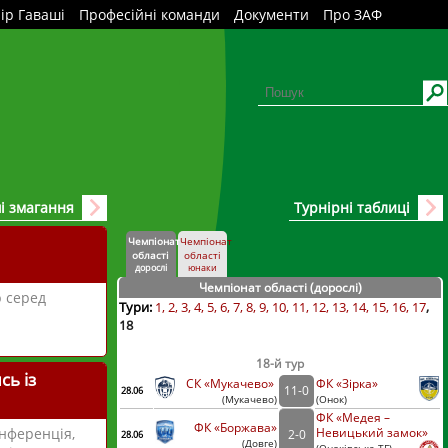
ір Гаваші
Професійні команди
Документи
Про ЗАФ
і змагання
Турнірні таблиці
Чемпіонат
Чемпіонат
області
області
дорослі
юнаки
Чемпіонат області (дорослі
)
р серед
Тури:
1
2
3
4
5
6
7
8
9
10
11
12
13
14
15
16
17
18
18-й тур
сь із
СК «Мукачево»
ФК «Зірка»
11
-
0
28.06
(
Мукачево
)
(
Онок)
ФК «Медея –
ФК «Боржава»
онференція,
Невицький замок»
2
-
0
28.06
(
Довге
)