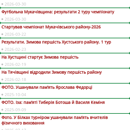
2026-03-30
Футбольна Мукачівщина: результати 2 туру чемпіонату
2026-03-30
Стартував чемпіонат Мукачівського району-2026
2026-03-22
Результати. Зимова першість Хустського району. 1 тур
2026-02-23
На Хустщині стартує Зимова першість
2026-02-19
На Тячівщині відродили Зимову першість району
2026-02-18
ФОТО. Ушанували пам’ять Ярослава Федорці
2025-10-04
ФОТО. Іза: пам’яті Тиберія Ботоша й Василя Кеміня
2025-09-09
Фото. У Білках турніром ушанували пам’ять вчителів
фізичного виховання