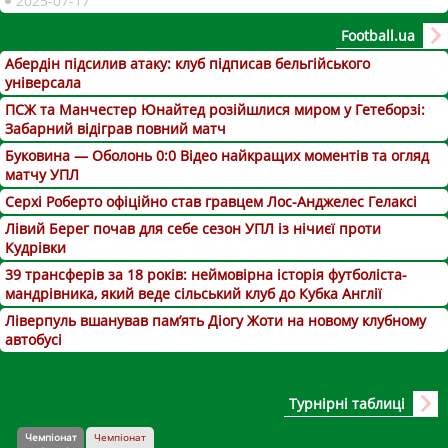
2025-07-17
Football.ua
Абердін підсилив атаку: клуб підписав бельгійського
універсала
ПСЖ та Манчестер Юнайтед розійшлися миром у Гетеборзі:
Забарний відіграв повний матч
Буковина — Оболонь 0:0 Відео найкращих моментів та огляд
матчу УПЛ
Серхі Роберто офіційно став гравцем Лос-Анджелес Гелаксі
Лівий Берег почав для себе сезон УПЛ із нічиєї проти
Кудрівки
39 трансферів за 18 років: неймовірна історія футболіста-
мандрівника, який веде сільський клуб до Кубка Англії
Ліверпуль вшанував пам’ять Діогу Жоти на новому клубному
автобусі
Турнірні таблиці
Чемпіонат
Чемпіонат