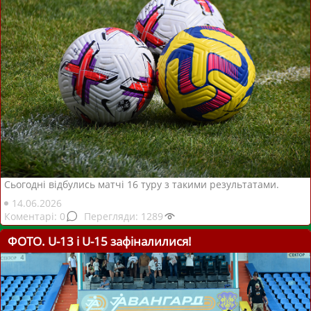
Сьогодні відбулись матчі 16 туру з такими результатами.
14.06.2026
0
1289
ФОТО. U-13 і U-15 зафіналилися!