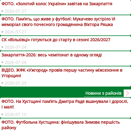
ФОТО. «Золотий колос України» завітав на Закарпаття
2026-07-27
ФОТО. Пам’ять, що живе у футболі: Мукачево зустріло VI
меморіал свого почесного громадянина Віктора Ряшка
2026-07-27
СК «Вільхівці» готуються до старту в сезоні 2026/2027
2026-07-24
Закарпаття-2026: весь чемпіонат в одному огляді
2026-07-24
ВІДЕО. ЖФК «Ужгород» провів першу частину міжсезоння в
Угорщині
2026-07-23
Новини з районів
ФОТО. На Хустщині пам’ять Дмитра Радя вшанували і дорослі,
і малі!
2026-07-10
ФОТО. Футбольна Хустщина: фінішувала Зимова першість
району