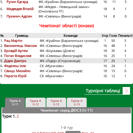
5.
Русин Єдгард
ФК «Крайна» (Баранинська громада)
16
11
5
ФК «Медея – Невицький замок»
6.
Медведєв Віталій
18
9
1
(Оноківська ТГ)
7.
Пуканич Адріан
ФК «Севлюш» (Виноградів)
14
8
0
Чемпіонат області (юнаки)
№
Гравець
Команда
Ігор
Голи
Пенальті
1.
Рац Мартін
ФК «Крайна» (Баранинська громада)
1
50
5
2.
Василинець Максим
ФК «Севлюш» (Виноградів)
16
48
1
3.
Бровдій Артем
ФК «Боржава» (Довге)
18
35
4
4.
Поган Владислав
ФК «Севлюш» (Виноградів)
16
25
1
5.
Дідик Дмитро
ФК «Лідер» (Сторожниця)
17
25
1
6.
Феделеш Ілля
СК «Мукачево»
16
24
1
7.
Свищо Михайло
ФК «Севлюш» (Виноградів)
18
15
0
8.
Переста Юрій
СК «Мукачево»
16
12
1
Турнірні таблиці
Група А
Група А
Група А
Група А
U-11
U-12
U-13
U-15
Чемпіонат серед ДЮСЗ (U-11
)
Тури:
1
2
1-й тур