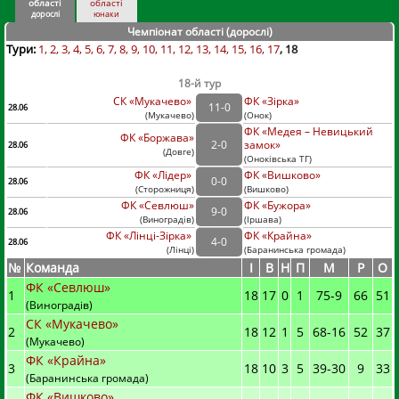
області
області
дорослі
юнаки
Чемпіонат області (дорослі
)
Тури:
1
2
3
4
5
6
7
8
9
10
11
12
13
14
15
16
17
18
18-й тур
СК «Мукачево»
ФК «Зірка»
11
-
0
28.06
(
Мукачево
)
(
Онок)
ФК «Медея – Невицький
ФК «Боржава»
2
-
0
замок»
28.06
(
Довге
)
(
Оноківська ТГ)
ФК «Лідер»
ФК «Вишково»
0
-
0
28.06
(
Сторожниця
)
(
Вишково)
ФК «Севлюш»
ФК «Бужора»
9
-
0
28.06
(
Виноградів
)
(
Іршава)
ФК «Лінці-Зірка»
ФК «Крайна»
4
-
0
28.06
(
Лінці
)
(
Баранинська громада)
№
Команда
I
В
Н
П
М
Р
О
ФК «Севлюш»
1
18
17
0
1
75
-
9
66
51
(Виноградів)
СК «Мукачево»
2
18
12
1
5
68
-
16
52
37
(Мукачево)
ФК «Крайна»
3
18
10
3
5
39
-
30
9
33
(Баранинська громада)
ФК «Вишково»