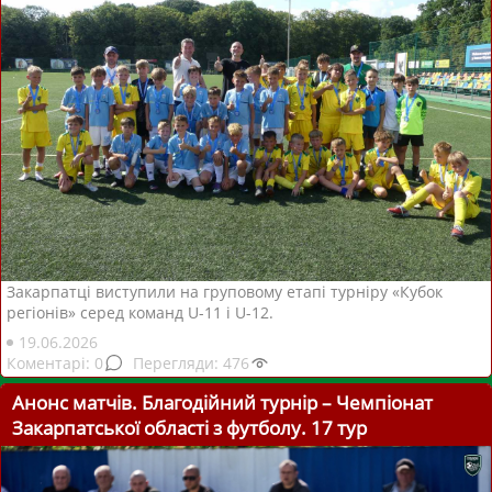
Закарпатці виступили на груповому етапі турніру «Кубок
регіонів» серед команд U-11 і U-12.
19.06.2026
0
476
Анонс матчів. Благодійний турнір – Чемпіонат
Закарпатської області з футболу. 17 тур