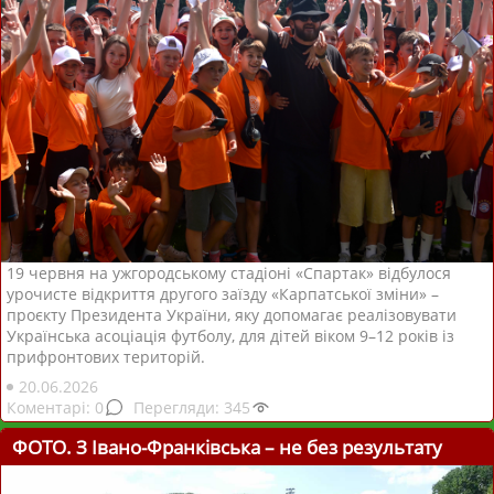
19 червня на ужгородському стадіоні «Спартак» відбулося
урочисте відкриття другого заїзду «Карпатської зміни» –
проєкту Президента України, яку допомагає реалізовувати
Українська асоціація футболу, для дітей віком 9–12 років із
прифронтових територій.
20.06.2026
0
345
ФОТО. З Івано-Франківська – не без результату