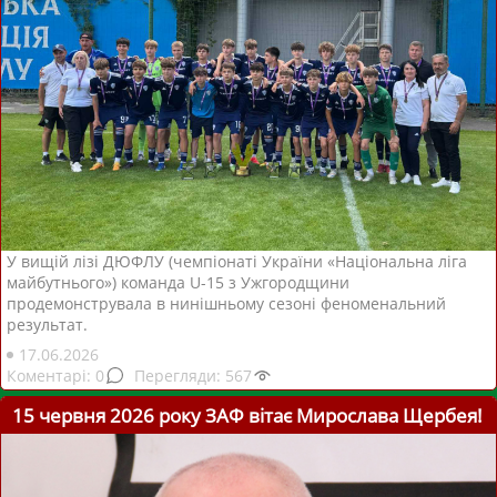
У вищій лізі ДЮФЛУ (чемпіонаті України «Національна ліга
майбутнього») команда U-15 з Ужгородщини
продемонструвала в нинішньому сезоні феноменальний
результат.
17.06.2026
0
567
15 червня 2026 року ЗАФ вітає Мирослава Щербея!