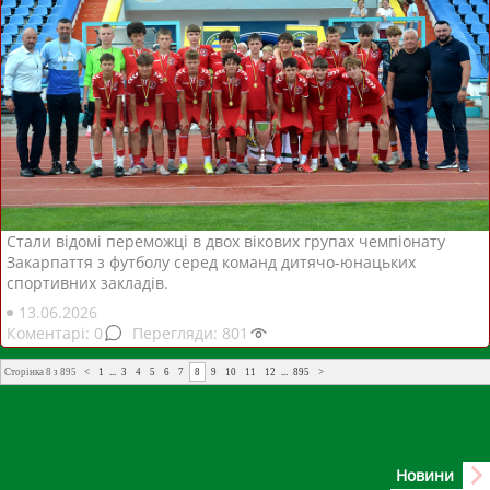
Стали відомі переможці в двох вікових групах чемпіонату
Закарпаття з футболу серед команд дитячо-юнацьких
спортивних закладів.
13.06.2026
0
801
Сторінка 8 з 895
<
1
...
3
4
5
6
7
8
9
10
11
12
...
895
>
Новини