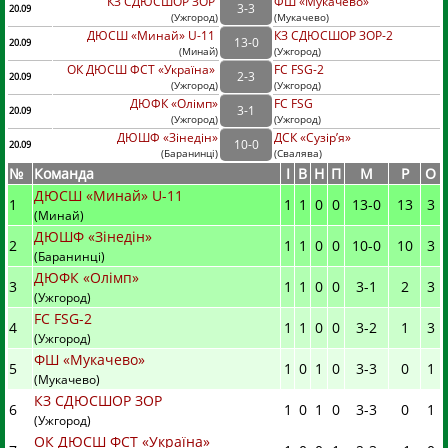
КЗ СДЮСШОР ЗОР
ФШ «Мукачево»
3
-
3
20.09
(
Ужгород
)
(
Мукачево)
ДЮСШ «Минай» U-11
КЗ СДЮСШОР ЗОР-2
13
-
0
20.09
(
Минай
)
(
Ужгород)
ОК ДЮСШ ФСТ «Україна»
FC FSG-2
2
-
3
20.09
(
Ужгород
)
(
Ужгород)
ДЮФК «Олімп»
FC FSG
3
-
1
20.09
(
Ужгород
)
(
Ужгород)
ДЮШФ «Зінедін»
ДСК «Сузір’я»
10
-
0
20.09
(
Баранинці
)
(
Свалява)
№
Команда
I
В
Н
П
М
Р
О
ДЮСШ «Минай» U-11
1
1
1
0
0
13
-
0
13
3
(Минай)
ДЮШФ «Зінедін»
2
1
1
0
0
10
-
0
10
3
(Баранинці)
ДЮФК «Олімп»
3
1
1
0
0
3
-
1
2
3
(Ужгород)
FC FSG-2
4
1
1
0
0
3
-
2
1
3
(Ужгород)
ФШ «Мукачево»
5
1
0
1
0
3
-
3
0
1
(Мукачево)
КЗ СДЮСШОР ЗОР
6
1
0
1
0
3
-
3
0
1
(Ужгород)
ОК ДЮСШ ФСТ «Україна»