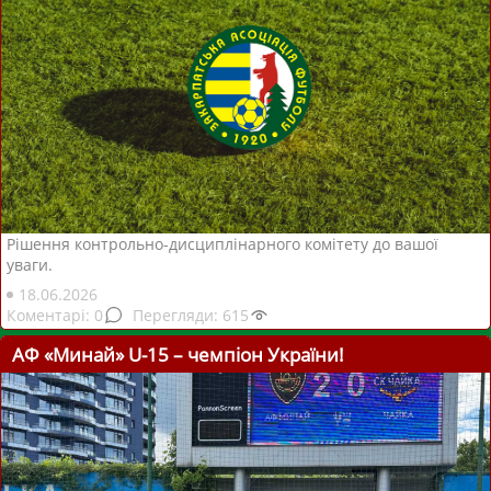
Рішення контрольно-дисциплінарного комітету до вашої
уваги.
18.06.2026
0
615
АФ «Минай» U-15 – чемпіон України!