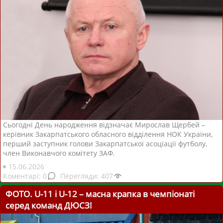
Сьогодні День народження відзначає Мирослав Щербей –
керівник Закарпатського обласного відділення НОК України,
перший заступник голови Закарпатської асоціації футболу,
член Виконавчого комітету ЗАФ.
15.06.2026
0
407
ФОТО. U-11 і U-12 – масна крапка в чемпіонаті
серед команд ДЮСЗ!