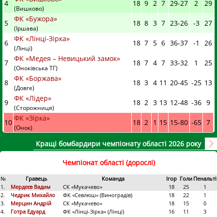
4
18
9
2
7
29
-
27
2
29
(Вишково)
ФК «Бужора»
5
18
8
3
7
23
-
26
-3
27
(Іршава)
ФК «Лінці-Зірка»
6
18
7
5
6
36
-
37
-1
26
(Лінці)
ФК «Медея – Невицький замок»
7
18
7
4
7
33
-
32
1
25
(Оноківська ТГ)
ФК «Боржава»
8
18
3
4
11
20
-
45
-25
13
(Довге)
ФК «Лідер»
9
18
2
3
13
12
-
48
-36
9
(Сторожниця)
ФК «Зірка»
10
18
2
1
15
15
-
80
-65
7
(Онок)
Кращі бомбардири чемпіонату області 2026 року
Чемпіонат області (дорослі)
№
Гравець
Команда
Ігор
Голи
Пенальті
1.
Мердєєв Вадим
СК «Мукачево»
18
25
1
2.
Чедрик Михайло
ФК «Севлюш» (Виноградів)
18
22
1
3.
Мерцин Андрій
СК «Мукачево»
18
15
0
4.
Готра Едуард
ФК «Лінці-Зірка» (Лінці)
16
11
3