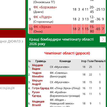
(Оноківська ТГ)
ФК «Боржава»
20
-
8
18
3
4
11
-25
13
45
(Довге)
ФК «Лідер»
12
-
9
18
2
3
13
-36
9
48
(Сторожниця)
ФК «Зірка»
15
-
10
18
2
1
15
-65
7
80
(Онок)
Кращі бомбардири чемпіонату області
ідної ДЮФЛЗ з
2026 року
Чемпіонат області (дорослі)
№
Гравець
Команда
Ігор
Голи
Пенальті
Мердєєв
1.
СК «Мукачево»
18
25
1
Вадим
Чедрик
ФК «Севлюш»
2.
18
22
1
Михайло
(Виноградів)
Мерцин
3.
СК «Мукачево»
18
15
0
Андрій
асоціація
4.
Готра Едуард
ФК «Лінці-Зірка» (Лінці)
16
11
3
Русин
ФК «Крайна»
5.
16
11
5
Єдгард
(Баранинська громада)
ФК «Медея –
Медведєв
6.
Невицький замок»
18
9
1
Віталій
(Оноківська ТГ)