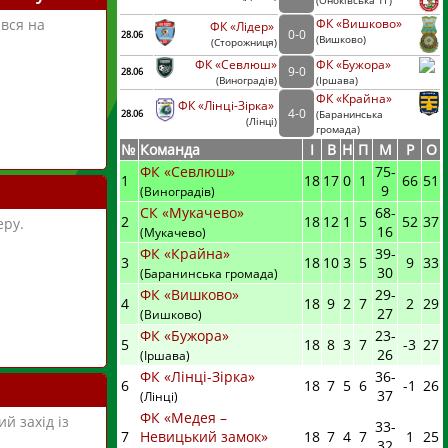
(
Оноківська ТГ)
ився на
ФК «Вишково»
ФК «Лідер»
0
-
0
28.06
(
Вишково)
(
Сторожниця
)
ФК «Севлюш»
ФК «Бужора»
9
-
0
28.06
(
Виноградів
)
(
Іршава)
ФК «Крайна»
ФК «Лінці-Зірка»
4
-
0
28.06
(
Баранинська
(
Лінці
)
громада)
№
Команда
I
В
Н
П
М
Р
О
ФК «Севлюш»
75
-
1
18
17
0
1
66
51
9
(Виноградів)
СК «Мукачево»
68
-
2
18
12
1
5
52
37
еру.
16
(Мукачево)
ФК «Крайна»
39
-
3
18
10
3
5
9
33
30
(Баранинська громада)
ФК «Вишково»
29
-
4
18
9
2
7
2
29
27
(Вишково)
ФК «Бужора»
23
-
5
18
8
3
7
-3
27
26
(Іршава)
ФК «Лінці-Зірка»
36
-
6
18
7
5
6
-1
26
37
(Лінці)
ФК «Медея –
й захід із
33
-
7
Невицький замок»
18
7
4
7
1
25
32