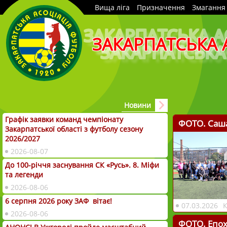
Вища ліга
Призначення
Змагання
ЗАКАРПАТСЬКА 
Новини
Графік заявки команд чемпіонату
ФОТО. Саш
Закарпатської області з футболу сезону
2026/2027
2026-08-07
До 100-річчя заснування СК «Русь». 8. Міфи
та легенди
2026-08-06
6 серпня 2026 року ЗАФ вітає!
07.03.2026
2026-08-06
ФОТО. Епох