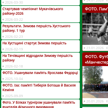
24.01.2026
2026-03-30
ФОТО. Пам’
Стартував чемпіонат Мукачівського
району-2026
2026-03-22
Результати. Зимова першість Хустського
району. 1 тур
2026-02-23
На Хустщині стартує Зимова першість
23.01.2026
2026-02-19
На Тячівщині відродили Зимову першість
ФОТО. Футб
району
«Манчестер 
2026-02-18
ФОТО. Ушанували пам’ять Ярослава Федорці
2025-10-04
ФОТО. Іза: пам’яті Тиберія Ботоша й Василя
Кеміня
2025-09-09
20.01.2026
Фото. У Білках турніром ушанували пам’ять
вчителів фізичного виховання