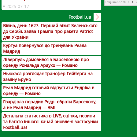
Сторінка 5 з 128
<
1
2025-07-17
Football.ua
Війна, день 1627. Перший візит Зеленського
до Сербії, заява Трампа про ракети Patriot
для України
Куртуа повернувся до тренувань Реала
Мадрид
Ліверпуль домовився з Барселоною про
оренду Рональда Араухо — Романо
Ньюкасл розглядає трансфер Гейб’єрга на
заміну Бруно
Реал Мадрид готовий відпустити Ендріка в
оренду — Романо
Гвардіола порадив Родрі обрати Барселону,
а не Реал Мадрид — ЗМІ
Детальна статистика в LIVE, оцінки, новини
та багато іншого: качай оновлені застосунки
Football.ua!