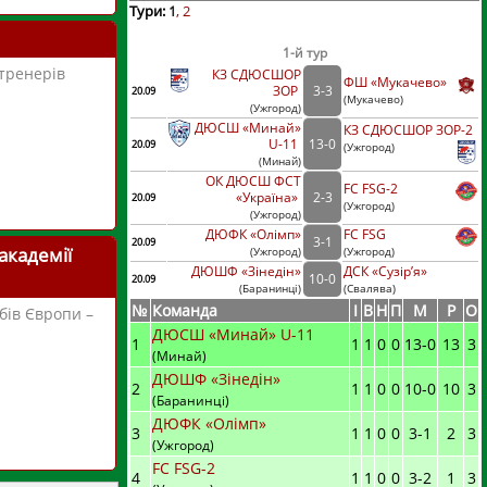
Тури:
1
2
1-й тур
 тренерів
КЗ СДЮСШОР
ФШ «Мукачево»
ЗОР
3
-
3
20.09
(
Мукачево)
(
Ужгород
)
ДЮСШ «Минай»
КЗ СДЮСШОР ЗОР-2
U-11
13
-
0
20.09
(
Ужгород)
(
Минай
)
ОК ДЮСШ ФСТ
FC FSG-2
«Україна»
2
-
3
20.09
(
Ужгород)
(
Ужгород
)
ДЮФК «Олімп»
FC FSG
3
-
1
20.09
академії
(
Ужгород
)
(
Ужгород)
ДЮШФ «Зінедін»
ДСК «Сузір’я»
10
-
0
20.09
(
Баранинці
)
(
Свалява)
№
Команда
I
В
Н
П
М
Р
О
бів Європи –
ДЮСШ «Минай» U-11
1
1
1
0
0
13
-
0
13
3
(Минай)
ДЮШФ «Зінедін»
2
1
1
0
0
10
-
0
10
3
(Баранинці)
ДЮФК «Олімп»
3
1
1
0
0
3
-
1
2
3
(Ужгород)
FC FSG-2
4
1
1
0
0
3
-
2
1
3