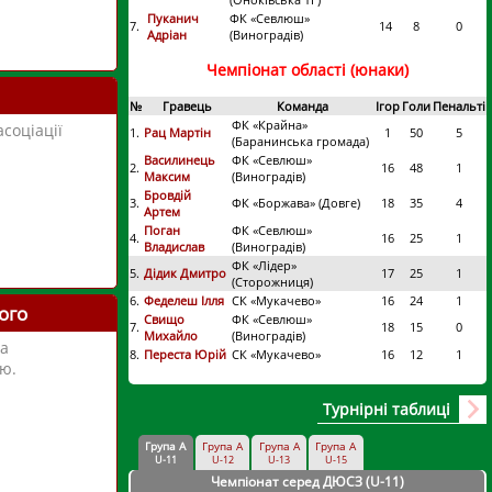
Пуканич
ФК «Севлюш»
7.
14
8
0
Адріан
(Виноградів)
Чемпіонат області (юнаки)
№
Гравець
Команда
Ігор
Голи
Пенальті
ФК «Крайна»
соціації
1.
Рац Мартін
1
50
5
(Баранинська громада)
Василинець
ФК «Севлюш»
2.
16
48
1
Максим
(Виноградів)
Бровдій
3.
ФК «Боржава» (Довге)
18
35
4
Артем
Поган
ФК «Севлюш»
4.
16
25
1
Владислав
(Виноградів)
ФК «Лідер»
5.
Дідик Дмитро
17
25
1
(Сторожниця)
6.
Феделеш Ілля
СК «Мукачево»
16
24
1
ого
Свищо
ФК «Севлюш»
7.
18
15
0
Михайло
(Виноградів)
на
8.
Переста Юрій
СК «Мукачево»
16
12
1
ю.
Турнірні таблиці
Група А
Група А
Група А
Група А
U-11
U-12
U-13
U-15
Чемпіонат серед ДЮСЗ (U-11
)