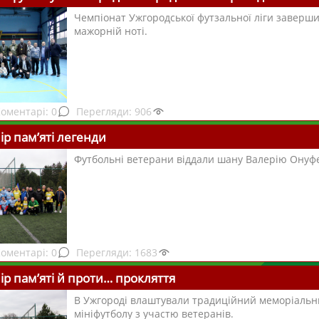
Чемпіонат Ужгородської футзальної ліги заверш
мажорній ноті.
0
906
ір пам’яті легенди
Футбольні ветерани віддали шану Валерію Онуф
0
1683
ір пам’яті й проти… прокляття
В Ужгороді влаштували традиційний меморіальни
мініфутболу з участю ветеранів.