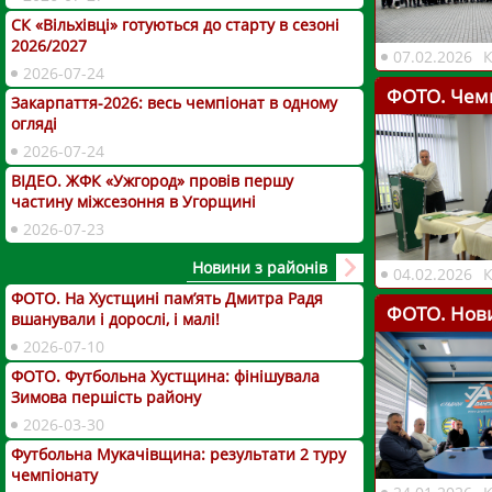
СК «Вільхівці» готуються до старту в сезоні
2026/2027
07.02.2026
2026-07-24
ФОТО. Чемп
Закарпаття-2026: весь чемпіонат в одному
огляді
2026-07-24
ВІДЕО. ЖФК «Ужгород» провів першу
частину міжсезоння в Угорщині
2026-07-23
Новини з районів
04.02.2026
ФОТО. На Хустщині пам’ять Дмитра Радя
ФОТО. Нови
вшанували і дорослі, і малі!
2026-07-10
ФОТО. Футбольна Хустщина: фінішувала
Зимова першість району
2026-03-30
Футбольна Мукачівщина: результати 2 туру
чемпіонату