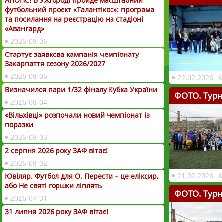
АНОНС! В Ужгороді пройде масштабний
футбольний проєкт «Талантікос»: програма
та посилання на реєстрацію на стадіоні
«Авангард»
2026-08-06
Стартує заявкова кампанія чемпіонату
Закарпаття сезону 2026/2027
2026-08-06
22.02.2026
Визначился пари 1/32 фіналу Кубка України
ФОТО. Турн
2026-08-04
«Вільхівці» розпочали новий чемпіонат із
поразки
2026-08-03
2 серпня 2026 року ЗАФ вітає!
2026-08-02
21.02.2026
Ювіляр. Футбол для О. Перести – це еліксир,
або Не святі горшки ліплять
ФОТО. Турн
2026-07-31
31 липня 2026 року ЗАФ вітає!