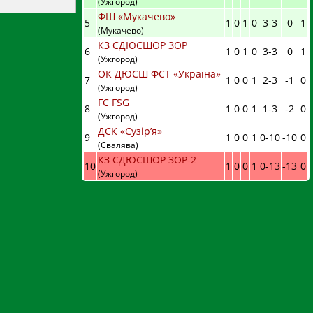
(Ужгород)
ФШ «Мукачево»
5
1
0
1
0
3
-
3
0
1
(Мукачево)
КЗ СДЮСШОР ЗОР
6
1
0
1
0
3
-
3
0
1
(Ужгород)
ОК ДЮСШ ФСТ «Україна»
7
1
0
0
1
2
-
3
-1
0
(Ужгород)
FC FSG
8
1
0
0
1
1
-
3
-2
0
(Ужгород)
ДСК «Сузір’я»
9
1
0
0
1
0
-
10
-10
0
(Свалява)
КЗ СДЮСШОР ЗОР-2
10
1
0
0
1
0
-
13
-13
0
(Ужгород)