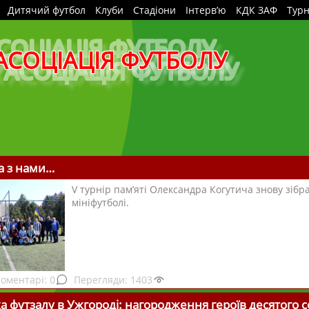
Дитячий футбол
Клуби
Стадіони
Інтерв’ю
КДК ЗАФ
Турн
АСОЦІАЦІЯ ФУТБОЛУ
а з нами…
V турнір пам’яті Олександра Когутича знову зібр
мініфутболі.
0
1403
а футзалу в Ужгороді: нагородження героїв десятого 