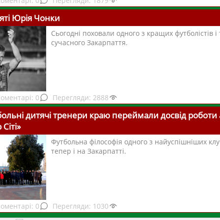
0
1879
яті Юрія Чонки
Сьогодні поховали одного з кращих футболістів і
сучасного Закарпаття.
0
2888
ольні дитячі тренери краю переймали досвід роботи 
Сіті»
Футбольна філософія одного з найуспішніших клу
тепер і на Закарпатті.
0
1030