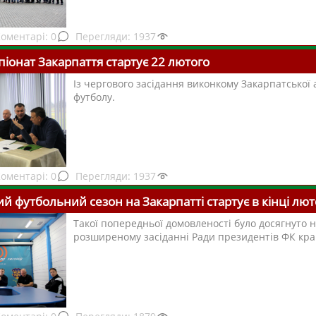
0
1937
іонат Закарпаття стартує 22 лютого
Із чергового засідання виконкому Закарпатської а
футболу.
0
1937
й футбольний сезон на Закарпатті стартує в кінці лют
Такої попередньої домовленості було досягнуто 
розширеному засіданні Ради президентів ФК кра