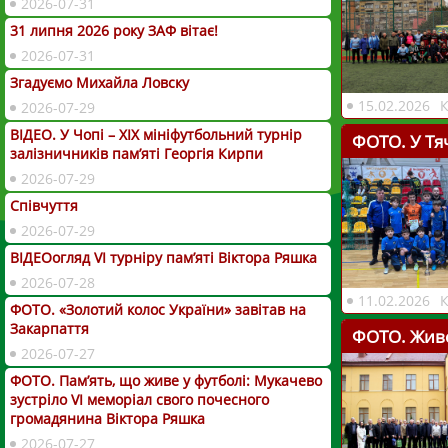
2026-07-31
31 липня 2026 року ЗАФ вітає!
2026-07-31
Згадуємо Михайла Ловску
15.02.2026
2026-07-29
ВІДЕО. У Чопі – ХІХ мініфутбольний турнір
ФОТО. У Тя
залізничників пам’яті Георгія Кирпи
2026-07-29
Співчуття
2026-07-29
ВІДЕОогляд VІ турніру пам’яті Віктора Ряшка
2026-07-28
11.02.2026
ФОТО. «Золотий колос України» завітав на
Закарпаття
ФОТО. Живе
2026-07-27
ФОТО. Пам’ять, що живе у футболі: Мукачево
зустріло VI меморіал свого почесного
громадянина Віктора Ряшка
2026-07-27