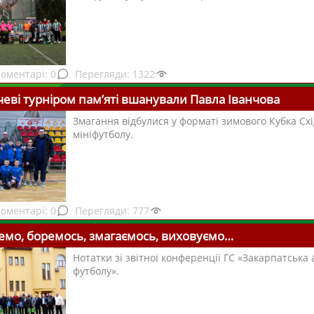
0
1322
чеві турніром пам’яті вшанували Павла Іванчова
Змагання відбулися у форматі зимового Кубка Сх
мініфутболу.
0
777
мо, боремось, змагаємось, виховуємо…
Нотатки зі звітної конференції ГС «Закарпатська 
футболу».