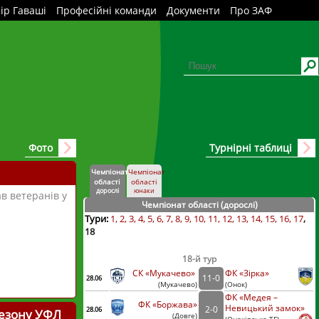
ір Гаваші
Професійні команди
Документи
Про ЗАФ
Фото
Турнірні таблиці
Чемпіонат
Чемпіонат
області
області
дорослі
юнаки
ав ветеранів у
Чемпіонат області (дорослі
)
Тури:
1
2
3
4
5
6
7
8
9
10
11
12
13
14
15
16
17
18
18-й тур
СК «Мукачево»
ФК «Зірка»
11
-
0
28.06
(
Мукачево
)
(
Онок)
ФК «Медея –
ФК «Боржава»
Невицький замок»
2
-
0
28.06
сезону УФЛ
(
Довге
)