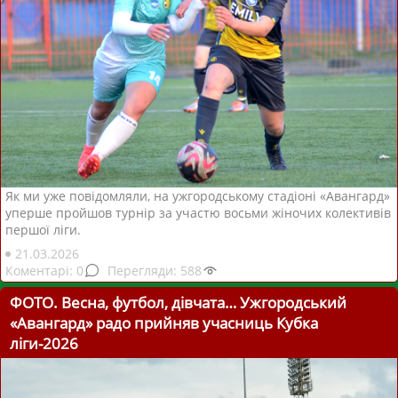
Як ми уже повідомляли, на ужгородському стадіоні «Авангард»
уперше пройшов турнір за участю восьми жіночих колективів
першої ліги.
21.03.2026
0
588
ФОТО. Весна, футбол, дівчата… Ужгородський
«Авангард» радо прийняв учасниць Кубка
ліги-2026