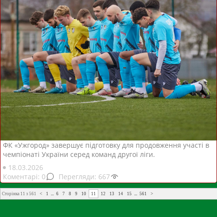
ФК «Ужгород» завершує підготовку для продовження участі в
чемпіонаті України серед команд другої ліги.
18.03.2026
0
667
Сторінка 11 з 561
<
1
...
6
7
8
9
10
11
12
13
14
15
...
561
>