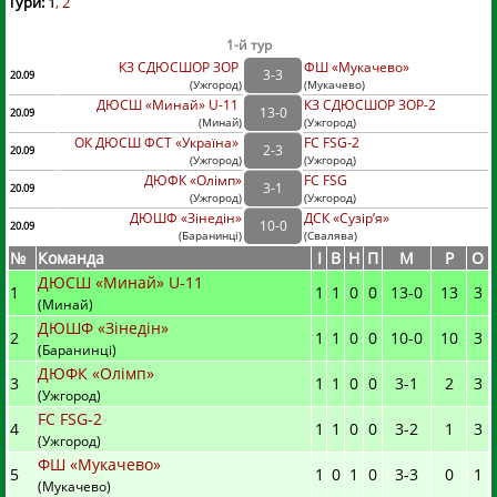
Тури:
1
2
1-й тур
КЗ СДЮСШОР ЗОР
ФШ «Мукачево»
3
-
3
20.09
(
Ужгород
)
(
Мукачево)
ДЮСШ «Минай» U-11
КЗ СДЮСШОР ЗОР-2
13
-
0
20.09
(
Минай
)
(
Ужгород)
ОК ДЮСШ ФСТ «Україна»
FC FSG-2
2
-
3
20.09
(
Ужгород
)
(
Ужгород)
ДЮФК «Олімп»
FC FSG
3
-
1
20.09
(
Ужгород
)
(
Ужгород)
ДЮШФ «Зінедін»
ДСК «Сузір’я»
10
-
0
20.09
(
Баранинці
)
(
Свалява)
№
Команда
I
В
Н
П
М
Р
О
ДЮСШ «Минай» U-11
1
1
1
0
0
13
-
0
13
3
(Минай)
ДЮШФ «Зінедін»
2
1
1
0
0
10
-
0
10
3
(Баранинці)
ДЮФК «Олімп»
3
1
1
0
0
3
-
1
2
3
(Ужгород)
FC FSG-2
4
1
1
0
0
3
-
2
1
3
(Ужгород)
ФШ «Мукачево»
5
1
0
1
0
3
-
3
0
1
(Мукачево)