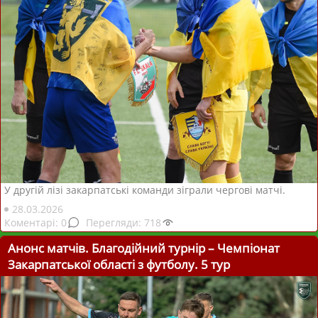
У другій лізі закарпатські команди зіграли чергові матчі.
28.03.2026
0
718
Анонс матчів. Благодійний турнір – Чемпіонат
Закарпатської області з футболу. 5 тур