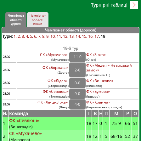
Турнірні таблиці
Чемпіонат
Чемпіонат
області
області
дорослі
юнаки
Чемпіонат області (дорослі
)
Тури:
1
2
3
4
5
6
7
8
9
10
11
12
13
14
15
16
17
18
18-й тур
СК «Мукачево»
ФК «Зірка»
11
-
0
28.06
(
Мукачево
)
(
Онок)
ФК «Медея – Невицький
ФК «Боржава»
2
-
0
замок»
28.06
(
Довге
)
(
Оноківська ТГ)
ФК «Лідер»
ФК «Вишково»
0
-
0
28.06
(
Сторожниця
)
(
Вишково)
ФК «Севлюш»
ФК «Бужора»
9
-
0
28.06
(
Виноградів
)
(
Іршава)
ФК «Лінці-Зірка»
ФК «Крайна»
4
-
0
28.06
(
Лінці
)
(
Баранинська громада)
№
Команда
I
В
Н
П
М
Р
О
ФК «Севлюш»
1
18
17
0
1
75
-
9
66
51
(Виноградів)
СК «Мукачево»
2
18
12
1
5
68
-
16
52
37
(Мукачево)