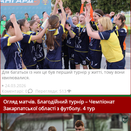
Для багатьох із них це був перший турнір у житті, тому вони
хвилювалися.
24.03.2026
0
513
Огляд матчів. Благодійний турнір – Чемпіонат
Закарпатської області з футболу. 4 тур