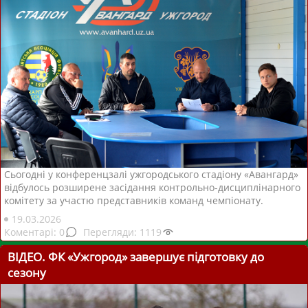
Сьогодні у конференцзалі ужгородського стадіону «Авангард»
відбулось розширене засідання контрольно-дисциплінарного
комітету за участю представників команд чемпіонату.
19.03.2026
0
1119
ВІДЕО. ФК «Ужгород» завершує підготовку до
сезону