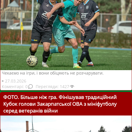
Чекаємо на ігри, і вони обіцяють не розчарувати.
27.03.2026
0
1427
ФОТО. Більше ніж гра. Фінішував традиційний
Кубок голови Закарпатської ОВА з мініфутболу
серед ветеранів війни