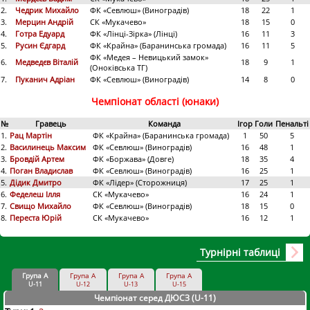
2.
Чедрик Михайло
ФК «Севлюш» (Виноградів)
18
22
1
3.
Мерцин Андрій
СК «Мукачево»
18
15
0
4.
Готра Едуард
ФК «Лінці-Зірка» (Лінці)
16
11
3
5.
Русин Єдгард
ФК «Крайна» (Баранинська громада)
16
11
5
ФК «Медея – Невицький замок»
6.
Медведєв Віталій
18
9
1
(Оноківська ТГ)
7.
Пуканич Адріан
ФК «Севлюш» (Виноградів)
14
8
0
Чемпіонат області (юнаки)
№
Гравець
Команда
Ігор
Голи
Пенальті
1.
Рац Мартін
ФК «Крайна» (Баранинська громада)
1
50
5
2.
Василинець Максим
ФК «Севлюш» (Виноградів)
16
48
1
3.
Бровдій Артем
ФК «Боржава» (Довге)
18
35
4
4.
Поган Владислав
ФК «Севлюш» (Виноградів)
16
25
1
5.
Дідик Дмитро
ФК «Лідер» (Сторожниця)
17
25
1
6.
Феделеш Ілля
СК «Мукачево»
16
24
1
7.
Свищо Михайло
ФК «Севлюш» (Виноградів)
18
15
0
8.
Переста Юрій
СК «Мукачево»
16
12
1
Турнірні таблиці
Група А
Група А
Група А
Група А
U-11
U-12
U-13
U-15
Чемпіонат серед ДЮСЗ (U-11
)