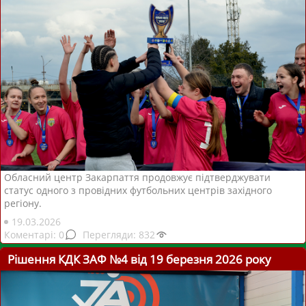
Обласний центр Закарпаття продовжує підтверджувати
статус одного з провідних футбольних центрів західного
регіону.
19.03.2026
0
832
Рішення КДК ЗАФ №4 від 19 березня 2026 року