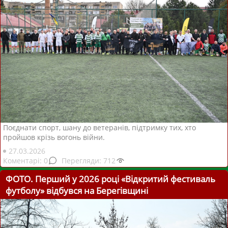
Поєднати спорт, шану до ветеранів, підтримку тих, хто
пройшов крізь вогонь війни.
27.03.2026
0
712
ФОТО. Перший у 2026 році «Відкритий фестиваль
футболу» відбувся на Берегівщині