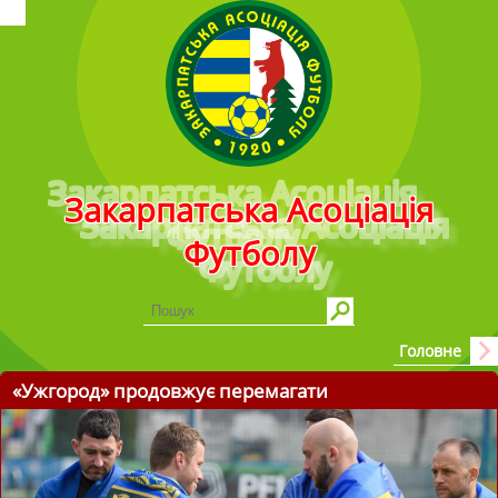
Головне меню
Закарпатська Асоціація
Футболу
Головне
«Ужгород» продовжує перемагати