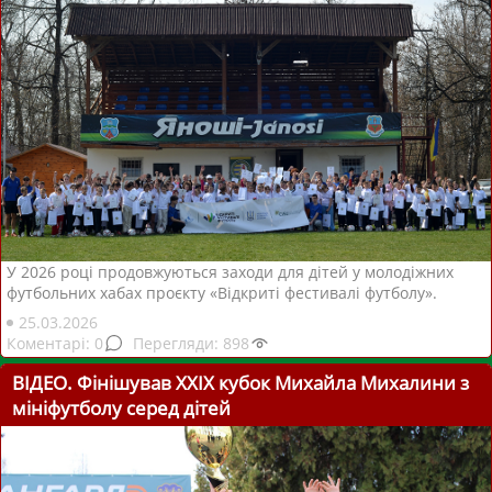
У 2026 році продовжуються заходи для дітей у молодіжних
футбольних хабах проєкту «Відкриті фестивалі футболу».
25.03.2026
0
898
ВІДЕО. Фінішував ХХІХ кубок Михайла Михалини з
мініфутболу серед дітей