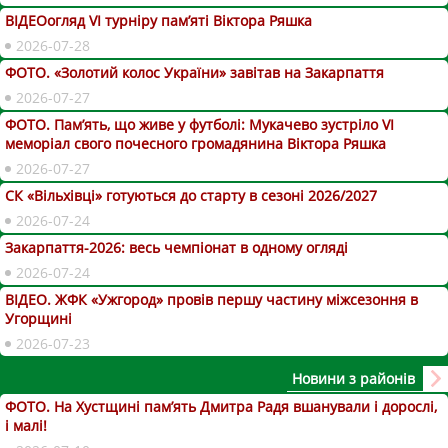
ВІДЕОогляд VІ турніру пам’яті Віктора Ряшка
2026-07-28
ФОТО. «Золотий колос України» завітав на Закарпаття
2026-07-27
ФОТО. Пам’ять, що живе у футболі: Мукачево зустріло VI
меморіал свого почесного громадянина Віктора Ряшка
2026-07-27
СК «Вільхівці» готуються до старту в сезоні 2026/2027
2026-07-24
Закарпаття-2026: весь чемпіонат в одному огляді
2026-07-24
ВІДЕО. ЖФК «Ужгород» провів першу частину міжсезоння в
Угорщині
2026-07-23
Новини з районів
ФОТО. На Хустщині пам’ять Дмитра Радя вшанували і дорослі,
і малі!