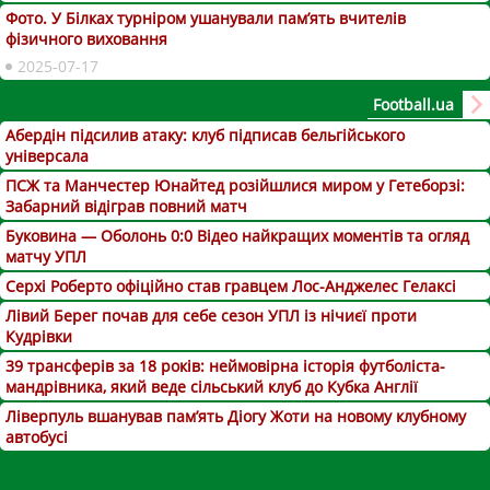
Фото. У Білках турніром ушанували пам’ять вчителів
фізичного виховання
2025-07-17
Football.ua
Абердін підсилив атаку: клуб підписав бельгійського
універсала
ПСЖ та Манчестер Юнайтед розійшлися миром у Гетеборзі:
Забарний відіграв повний матч
Буковина — Оболонь 0:0 Відео найкращих моментів та огляд
матчу УПЛ
Серхі Роберто офіційно став гравцем Лос-Анджелес Гелаксі
Лівий Берег почав для себе сезон УПЛ із нічиєї проти
Кудрівки
39 трансферів за 18 років: неймовірна історія футболіста-
мандрівника, який веде сільський клуб до Кубка Англії
Ліверпуль вшанував пам’ять Діогу Жоти на новому клубному
автобусі