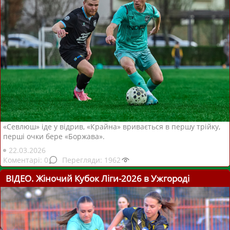
«Севлюш» іде у відрив, «Крайна» вривається в першу трійку,
перші очки бере «Боржава».
22.03.2026
0
1962
ВІДЕО. Жіночий Кубок Ліги-2026 в Ужгороді