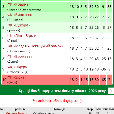
ФК «Крайна»
3
18
10
3
5
39
-
30
9
33
(Баранинська громада)
ФК «Вишково»
4
18
9
2
7
29
-
27
2
29
(Вишково)
ФК «Бужора»
5
18
8
3
7
23
-
26
-3
27
(Іршава)
ФК «Лінці-Зірка»
6
18
7
5
6
36
-
37
-1
26
(Лінці)
ФК «Медея – Невицький замок»
7
18
7
4
7
33
-
32
1
25
(Оноківська ТГ)
ФК «Боржава»
8
18
3
4
11
20
-
45
-25
13
(Довге)
ФК «Лідер»
9
18
2
3
13
12
-
48
-36
9
(Сторожниця)
ФК «Зірка»
10
18
2
1
15
15
-
80
-65
7
(Онок)
Кращі бомбардири чемпіонату області 2026 року
Чемпіонат області (дорослі)
№
Гравець
Команда
Ігор
Голи
Пенальті
1.
Мердєєв Вадим
СК «Мукачево»
18
25
1