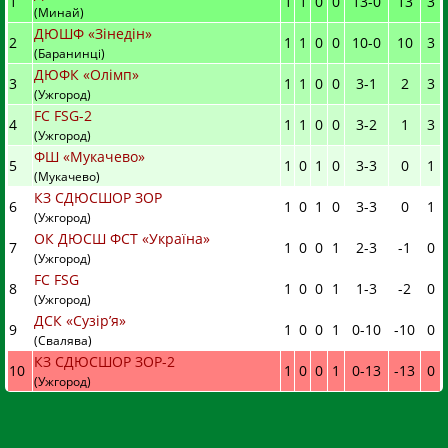
1
1
1
0
0
13
-
0
13
3
(Минай)
ДЮШФ «Зінедін»
2
1
1
0
0
10
-
0
10
3
(Баранинці)
ДЮФК «Олімп»
3
1
1
0
0
3
-
1
2
3
(Ужгород)
FC FSG-2
4
1
1
0
0
3
-
2
1
3
(Ужгород)
ФШ «Мукачево»
5
1
0
1
0
3
-
3
0
1
(Мукачево)
КЗ СДЮСШОР ЗОР
6
1
0
1
0
3
-
3
0
1
(Ужгород)
ОК ДЮСШ ФСТ «Україна»
7
1
0
0
1
2
-
3
-1
0
(Ужгород)
FC FSG
8
1
0
0
1
1
-
3
-2
0
(Ужгород)
ДСК «Сузір’я»
9
1
0
0
1
0
-
10
-10
0
(Свалява)
КЗ СДЮСШОР ЗОР-2
10
1
0
0
1
0
-
13
-13
0
(Ужгород)