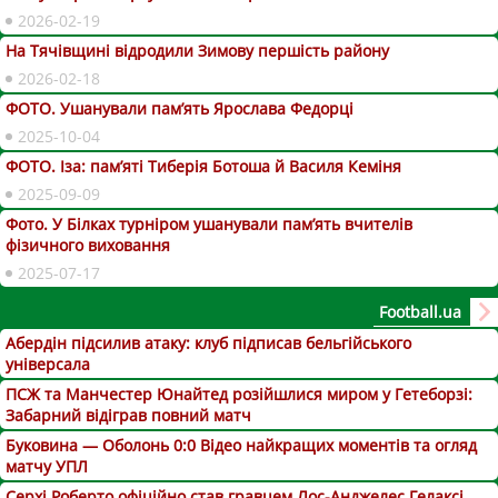
2026-02-19
На Тячівщині відродили Зимову першість району
2026-02-18
ФОТО. Ушанували пам’ять Ярослава Федорці
2025-10-04
ФОТО. Іза: пам’яті Тиберія Ботоша й Василя Кеміня
2025-09-09
Фото. У Білках турніром ушанували пам’ять вчителів
фізичного виховання
2025-07-17
Football.ua
Абердін підсилив атаку: клуб підписав бельгійського
універсала
ПСЖ та Манчестер Юнайтед розійшлися миром у Гетеборзі:
Забарний відіграв повний матч
Буковина — Оболонь 0:0 Відео найкращих моментів та огляд
матчу УПЛ
Серхі Роберто офіційно став гравцем Лос-Анджелес Гелаксі