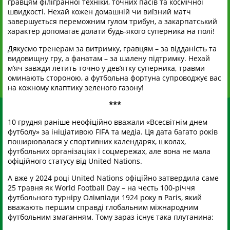
гравцям філігранної техніки, точних пасів та космічної
швидкості. Нехай кожен домашній чи виїзний матч
завершується переможним гулом трибун, а закарпатський
характер допомагає долати будь-якого суперника на полі!
Дякуємо тренерам за витримку, гравцям – за відданість та
видовищну гру, а фанатам – за шалену підтримку. Нехай
м’яч завжди летить точно у дев’ятку суперника, травми
оминають стороною, а футбольна фортуна супроводжує вас
на кожному клаптику зеленого газону!
***
10 грудня раніше неофіційно вважали «Всесвітнім днем
футболу» за ініціативою FIFA та медіа. Ця дата багато років
поширювалася у спортивних календарях, школах,
футбольних організаціях і соцмережах, але вона не мала
офіційного статусу від United Nations.
А вже у 2024 році United Nations офіційно затвердила саме
25 травня як World Football Day – на честь 100-річчя
футбольного турніру Олімпіади 1924 року в Paris, який
вважають першим справді глобальним міжнародним
футбольним змаганням. Тому зараз існує така плутанина: