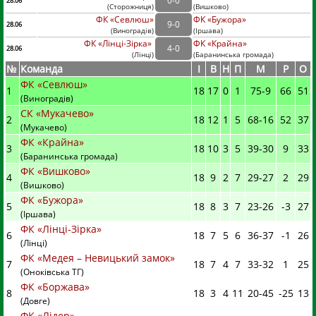
0
-
0
28.06
(
Сторожниця
)
(
Вишково)
ФК «Севлюш»
ФК «Бужора»
9
-
0
28.06
(
Виноградів
)
(
Іршава)
ФК «Лінці-Зірка»
ФК «Крайна»
4
-
0
28.06
(
Лінці
)
(
Баранинська громада)
№
Команда
I
В
Н
П
М
Р
О
ФК «Севлюш»
1
18
17
0
1
75
-
9
66
51
(Виноградів)
СК «Мукачево»
2
18
12
1
5
68
-
16
52
37
(Мукачево)
ФК «Крайна»
3
18
10
3
5
39
-
30
9
33
(Баранинська громада)
ФК «Вишково»
4
18
9
2
7
29
-
27
2
29
(Вишково)
ФК «Бужора»
5
18
8
3
7
23
-
26
-3
27
(Іршава)
ФК «Лінці-Зірка»
6
18
7
5
6
36
-
37
-1
26
(Лінці)
ФК «Медея – Невицький замок»
7
18
7
4
7
33
-
32
1
25
(Оноківська ТГ)
ФК «Боржава»
8
18
3
4
11
20
-
45
-25
13
(Довге)
ФК «Лідер»