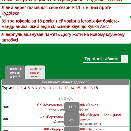
Лівий Берег почав для себе сезон УПЛ із нічиєї проти
Кудрівки
39 трансферів за 18 років: неймовірна історія футболіста-
мандрівника, який веде сільський клуб до Кубка Англії
Ліверпуль вшанував пам’ять Діогу Жоти на новому клубному
автобусі
Турнірні таблиці
Чемпіонат
Чемпіонат
області
області
дорослі
юнаки
Чемпіонат області (дорослі
)
Тури:
1
2
3
4
5
6
7
8
9
10
11
12
13
14
15
16
17
18
18-й тур
СК «Мукачево»
ФК «Зірка»
11
-
0
28.06
(
Мукачево
)
(
Онок)
ФК «Медея – Невицький
ФК «Боржава»
2
-
0
замок»
28.06
(
Довге
)
(
Оноківська ТГ)
ФК «Лідер»
ФК «Вишково»