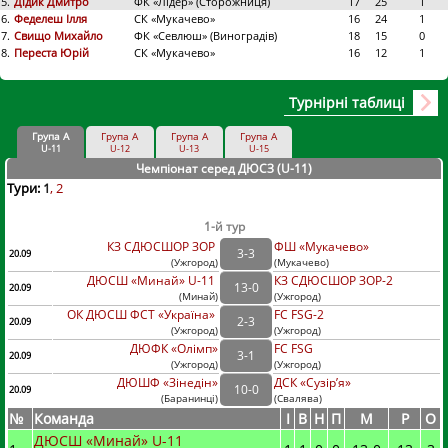
5.
Дідик Дмитро
ФК «Лідер» (Сторожниця)
17
25
1
6.
Феделеш Ілля
СК «Мукачево»
16
24
1
7.
Свищо Михайло
ФК «Севлюш» (Виноградів)
18
15
0
8.
Переста Юрій
СК «Мукачево»
16
12
1
Турнірні таблиці
Група А
Група А
Група А
Група А
U-11
U-12
U-13
U-15
Чемпіонат серед ДЮСЗ (U-11
)
Тури:
1
2
1-й тур
КЗ СДЮСШОР ЗОР
ФШ «Мукачево»
3
-
3
20.09
(
Ужгород
)
(
Мукачево)
ДЮСШ «Минай» U-11
КЗ СДЮСШОР ЗОР-2
13
-
0
20.09
(
Минай
)
(
Ужгород)
ОК ДЮСШ ФСТ «Україна»
FC FSG-2
2
-
3
20.09
(
Ужгород
)
(
Ужгород)
ДЮФК «Олімп»
FC FSG
3
-
1
20.09
(
Ужгород
)
(
Ужгород)
ДЮШФ «Зінедін»
ДСК «Сузір’я»
10
-
0
20.09
(
Баранинці
)
(
Свалява)
№
Команда
I
В
Н
П
М
Р
О
ДЮСШ «Минай» U-11