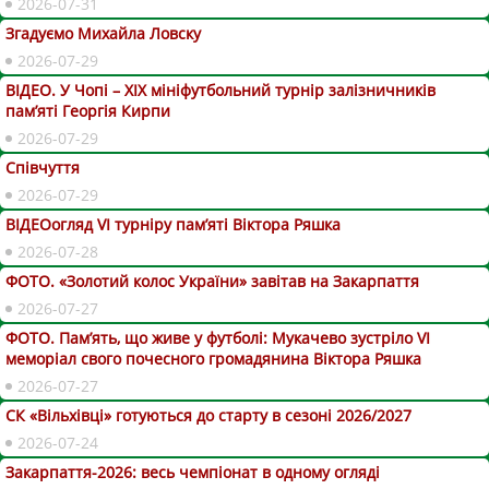
2026-07-31
Згадуємо Михайла Ловску
2026-07-29
ВІДЕО. У Чопі – ХІХ мініфутбольний турнір залізничників
пам’яті Георгія Кирпи
2026-07-29
Співчуття
2026-07-29
ВІДЕОогляд VІ турніру пам’яті Віктора Ряшка
2026-07-28
ФОТО. «Золотий колос України» завітав на Закарпаття
2026-07-27
ФОТО. Пам’ять, що живе у футболі: Мукачево зустріло VI
меморіал свого почесного громадянина Віктора Ряшка
2026-07-27
СК «Вільхівці» готуються до старту в сезоні 2026/2027
2026-07-24
Закарпаття-2026: весь чемпіонат в одному огляді