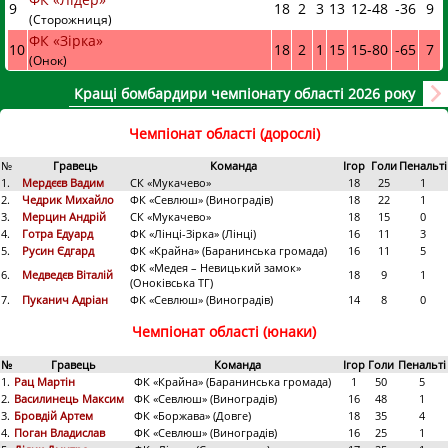
9
18
2
3
13
12
-
48
-36
9
(Сторожниця)
ФК «Зірка»
10
18
2
1
15
15
-
80
-65
7
(Онок)
Кращі бомбардири чемпіонату області 2026 року
Чемпіонат області (дорослі)
№
Гравець
Команда
Ігор
Голи
Пенальті
1.
Мердєєв Вадим
СК «Мукачево»
18
25
1
2.
Чедрик Михайло
ФК «Севлюш» (Виноградів)
18
22
1
3.
Мерцин Андрій
СК «Мукачево»
18
15
0
4.
Готра Едуард
ФК «Лінці-Зірка» (Лінці)
16
11
3
5.
Русин Єдгард
ФК «Крайна» (Баранинська громада)
16
11
5
ФК «Медея – Невицький замок»
6.
Медведєв Віталій
18
9
1
(Оноківська ТГ)
7.
Пуканич Адріан
ФК «Севлюш» (Виноградів)
14
8
0
Чемпіонат області (юнаки)
№
Гравець
Команда
Ігор
Голи
Пенальті
1.
Рац Мартін
ФК «Крайна» (Баранинська громада)
1
50
5
2.
Василинець Максим
ФК «Севлюш» (Виноградів)
16
48
1
3.
Бровдій Артем
ФК «Боржава» (Довге)
18
35
4
4.
Поган Владислав
ФК «Севлюш» (Виноградів)
16
25
1