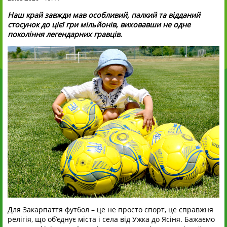
Наш край завжди мав особливий, палкий та відданий
стосунок до цієї гри мільйонів, виховавши не одне
покоління легендарних гравців.
Для Закарпаття футбол – це не просто спорт, це справжня
релігія, що об’єднує міста і села від Ужка до Ясіня. Бажаємо