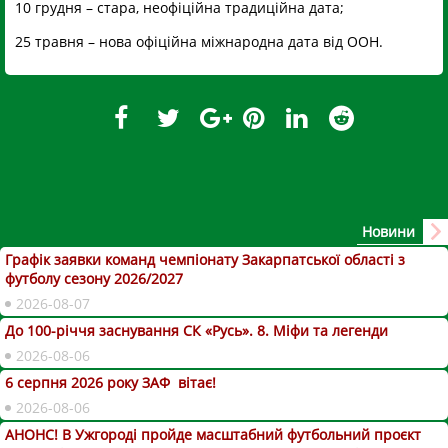
10 грудня – стара, неофіційна традиційна дата;
25 травня – нова офіційна міжнародна дата від ООН.
Новини
Графік заявки команд чемпіонату Закарпатської області з
футболу сезону 2026/2027
2026-08-07
До 100-річчя заснування СК «Русь». 8. Міфи та легенди
2026-08-06
6 серпня 2026 року ЗАФ вітає!
2026-08-06
АНОНС! В Ужгороді пройде масштабний футбольний проєкт